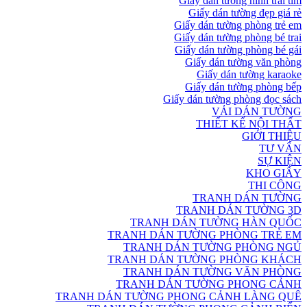
Giấy dán tường hình trái tim
Giấy dán tường đẹp giá rẻ
Giấy dán tường phòng trẻ em
Giấy dán tường phòng bé trai
Giấy dán tường phòng bé gái
Giấy dán tường văn phòng
Giấy dán tường karaoke
Giấy dán tường phòng bếp
Giấy dán tường phòng đọc sách
VẢI DÁN TƯỜNG
THIẾT KẾ NỘI THẤT
GIỚI THIỆU
TƯ VẤN
SỰ KIỆN
KHO GIẤY
THI CÔNG
TRANH DÁN TƯỜNG
TRANH DÁN TƯỜNG 3D
TRANH DÁN TƯỜNG HÀN QUỐC
TRANH DÁN TƯỜNG PHÒNG TRẺ EM
TRANH DÁN TƯỜNG PHÒNG NGỦ
TRANH DÁN TƯỜNG PHÒNG KHÁCH
TRANH DÁN TƯỜNG VĂN PHÒNG
TRANH DÁN TƯỜNG PHONG CẢNH
TRANH DÁN TƯỜNG PHONG CẢNH LÀNG QUÊ