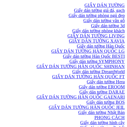
GIẤY DÁN TƯỜNG
Giấy dán tường giả đá, gạch
Giấy dán tường phòng ngủ đẹp
Giấy dán tường vân gỗ
Giấy dán tường 3d
Giấy dán tường phòng khách
GIẤY DÁN TƯỜNG LIVING
GIẤY DÁN TƯỜNG XAVIA
Giấy dán tường Hàn Quốc
GIẤY DÁN TƯỜNG HÀN QUỐC LG
Giấy dán tường Hàn Quốc BESTI
Giấy dán tường SYMPHONY
GIẤY DÁN TƯỜNG HÀN QUỐC SHINHAN
Giấy dán tường DreamWorld
GIẤY DÁN TƯỜNG HÀN QUỐC FT
Giấy dán tường Hera
Giấy dán tường EROOM
Giấy dán tường DARAE
GIẤY DÁN TƯỜNG HÀN QUỐC GAENARI
Giấy dán tường BOS
GIẤY DÁN TƯỜNG HÀN QUỐC JEIL
Giấy dán tường Nhật Bản
PHONG CÁCH
Giấy dán tường hình cây