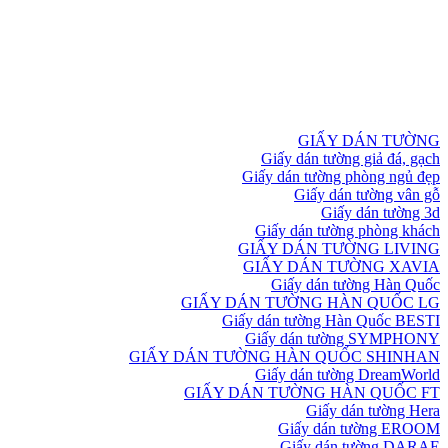
GIẤY DÁN TƯỜNG
Giấy dán tường giả đá, gạch
Giấy dán tường phòng ngủ đẹp
Giấy dán tường vân gỗ
Giấy dán tường 3d
Giấy dán tường phòng khách
GIẤY DÁN TƯỜNG LIVING
GIẤY DÁN TƯỜNG XAVIA
Giấy dán tường Hàn Quốc
GIẤY DÁN TƯỜNG HÀN QUỐC LG
Giấy dán tường Hàn Quốc BESTI
Giấy dán tường SYMPHONY
GIẤY DÁN TƯỜNG HÀN QUỐC SHINHAN
Giấy dán tường DreamWorld
GIẤY DÁN TƯỜNG HÀN QUỐC FT
Giấy dán tường Hera
Giấy dán tường EROOM
Giấy dán tường DARAE