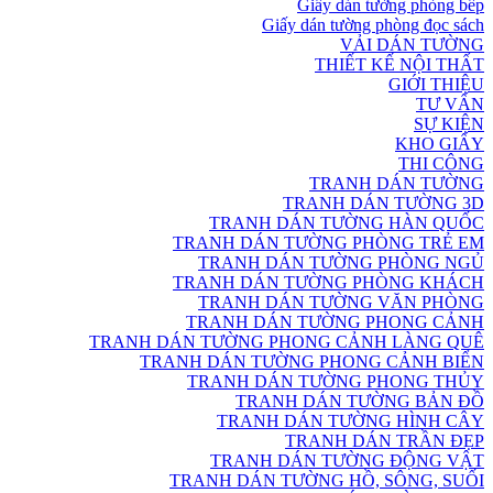
Giấy dán tường phòng bếp
Giấy dán tường phòng đọc sách
VẢI DÁN TƯỜNG
THIẾT KẾ NỘI THẤT
GIỚI THIỆU
TƯ VẤN
SỰ KIỆN
KHO GIẤY
THI CÔNG
TRANH DÁN TƯỜNG
TRANH DÁN TƯỜNG 3D
TRANH DÁN TƯỜNG HÀN QUỐC
TRANH DÁN TƯỜNG PHÒNG TRẺ EM
TRANH DÁN TƯỜNG PHÒNG NGỦ
TRANH DÁN TƯỜNG PHÒNG KHÁCH
TRANH DÁN TƯỜNG VĂN PHÒNG
TRANH DÁN TƯỜNG PHONG CẢNH
TRANH DÁN TƯỜNG PHONG CẢNH LÀNG QUÊ
TRANH DÁN TƯỜNG PHONG CẢNH BIỂN
TRANH DÁN TƯỜNG PHONG THỦY
TRANH DÁN TƯỜNG BẢN ĐỒ
TRANH DÁN TƯỜNG HÌNH CÂY
TRANH DÁN TRẦN ĐẸP
TRANH DÁN TƯỜNG ĐỘNG VẬT
TRANH DÁN TƯỜNG HỒ, SÔNG, SUỐI