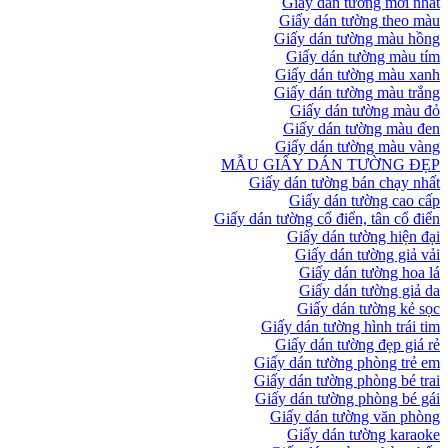
Giấy dán tường mới nhất
Giấy dán tường theo màu
Giấy dán tường màu hồng
Giấy dán tường màu tím
Giấy dán tường màu xanh
Giấy dán tường màu trắng
Giấy dán tường màu đỏ
Giấy dán tường màu đen
Giấy dán tường màu vàng
MẪU GIẤY DÁN TƯỜNG ĐẸP
Giấy dán tường bán chạy nhất
Giấy dán tường cao cấp
Giấy dán tường cổ điển, tân cổ điển
Giấy dán tường hiện đại
Giấy dán tường giả vải
Giấy dán tường hoa lá
Giấy dán tường giả da
Giấy dán tường kẻ sọc
Giấy dán tường hình trái tim
Giấy dán tường đẹp giá rẻ
Giấy dán tường phòng trẻ em
Giấy dán tường phòng bé trai
Giấy dán tường phòng bé gái
Giấy dán tường văn phòng
Giấy dán tường karaoke