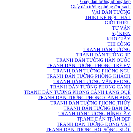
Giấy dán tường phòng bếp
Giấy dán tường phòng đọc sách
VẢI DÁN TƯỜNG
THIẾT KẾ NỘI THẤT
GIỚI THIỆU
TƯ VẤN
SỰ KIỆN
KHO GIẤY
THI CÔNG
TRANH DÁN TƯỜNG
TRANH DÁN TƯỜNG 3D
TRANH DÁN TƯỜNG HÀN QUỐC
TRANH DÁN TƯỜNG PHÒNG TRẺ EM
TRANH DÁN TƯỜNG PHÒNG NGỦ
TRANH DÁN TƯỜNG PHÒNG KHÁCH
TRANH DÁN TƯỜNG VĂN PHÒNG
TRANH DÁN TƯỜNG PHONG CẢNH
TRANH DÁN TƯỜNG PHONG CẢNH LÀNG QUÊ
TRANH DÁN TƯỜNG PHONG CẢNH BIỂN
TRANH DÁN TƯỜNG PHONG THỦY
TRANH DÁN TƯỜNG BẢN ĐỒ
TRANH DÁN TƯỜNG HÌNH CÂY
TRANH DÁN TRẦN ĐẸP
TRANH DÁN TƯỜNG ĐỘNG VẬT
TRANH DÁN TƯỜNG HỒ, SÔNG, SUỐI