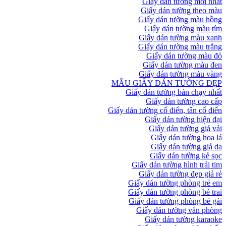
Giấy dán tường mới nhất
Giấy dán tường theo màu
Giấy dán tường màu hồng
Giấy dán tường màu tím
Giấy dán tường màu xanh
Giấy dán tường màu trắng
Giấy dán tường màu đỏ
Giấy dán tường màu đen
Giấy dán tường màu vàng
MẪU GIẤY DÁN TƯỜNG ĐẸP
Giấy dán tường bán chạy nhất
Giấy dán tường cao cấp
Giấy dán tường cổ điển, tân cổ điển
Giấy dán tường hiện đại
Giấy dán tường giả vải
Giấy dán tường hoa lá
Giấy dán tường giả da
Giấy dán tường kẻ sọc
Giấy dán tường hình trái tim
Giấy dán tường đẹp giá rẻ
Giấy dán tường phòng trẻ em
Giấy dán tường phòng bé trai
Giấy dán tường phòng bé gái
Giấy dán tường văn phòng
Giấy dán tường karaoke