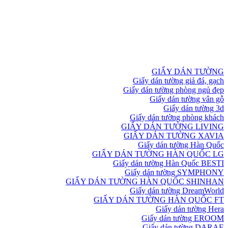
GIẤY DÁN TƯỜNG
Giấy dán tường giả đá, gạch
Giấy dán tường phòng ngủ đẹp
Giấy dán tường vân gỗ
Giấy dán tường 3d
Giấy dán tường phòng khách
GIẤY DÁN TƯỜNG LIVING
GIẤY DÁN TƯỜNG XAVIA
Giấy dán tường Hàn Quốc
GIẤY DÁN TƯỜNG HÀN QUỐC LG
Giấy dán tường Hàn Quốc BESTI
Giấy dán tường SYMPHONY
GIẤY DÁN TƯỜNG HÀN QUỐC SHINHAN
Giấy dán tường DreamWorld
GIẤY DÁN TƯỜNG HÀN QUỐC FT
Giấy dán tường Hera
Giấy dán tường EROOM
Giấy dán tường DARAE