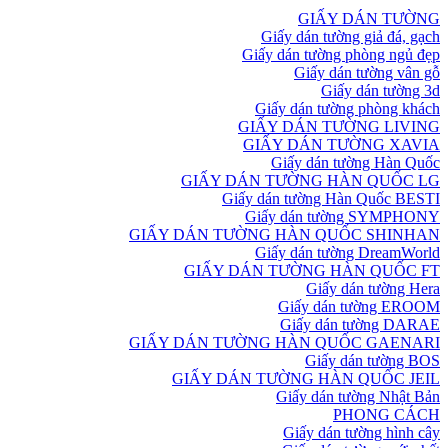
GIẤY DÁN TƯỜNG
Giấy dán tường giả đá, gạch
Giấy dán tường phòng ngủ đẹp
Giấy dán tường vân gỗ
Giấy dán tường 3d
Giấy dán tường phòng khách
GIẤY DÁN TƯỜNG LIVING
GIẤY DÁN TƯỜNG XAVIA
Giấy dán tường Hàn Quốc
GIẤY DÁN TƯỜNG HÀN QUỐC LG
Giấy dán tường Hàn Quốc BESTI
Giấy dán tường SYMPHONY
GIẤY DÁN TƯỜNG HÀN QUỐC SHINHAN
Giấy dán tường DreamWorld
GIẤY DÁN TƯỜNG HÀN QUỐC FT
Giấy dán tường Hera
Giấy dán tường EROOM
Giấy dán tường DARAE
GIẤY DÁN TƯỜNG HÀN QUỐC GAENARI
Giấy dán tường BOS
GIẤY DÁN TƯỜNG HÀN QUỐC JEIL
Giấy dán tường Nhật Bản
PHONG CÁCH
Giấy dán tường hình cây