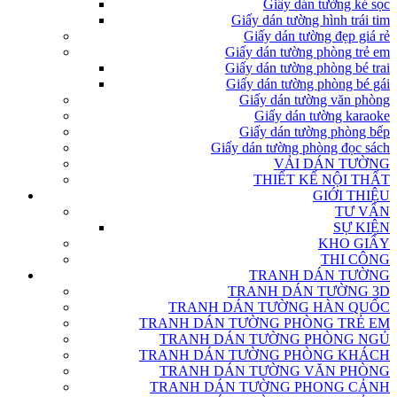
Giấy dán tường kẻ sọc
Giấy dán tường hình trái tim
Giấy dán tường đẹp giá rẻ
Giấy dán tường phòng trẻ em
Giấy dán tường phòng bé trai
Giấy dán tường phòng bé gái
Giấy dán tường văn phòng
Giấy dán tường karaoke
Giấy dán tường phòng bếp
Giấy dán tường phòng đọc sách
VẢI DÁN TƯỜNG
THIẾT KẾ NỘI THẤT
GIỚI THIỆU
TƯ VẤN
SỰ KIỆN
KHO GIẤY
THI CÔNG
TRANH DÁN TƯỜNG
TRANH DÁN TƯỜNG 3D
TRANH DÁN TƯỜNG HÀN QUỐC
TRANH DÁN TƯỜNG PHÒNG TRẺ EM
TRANH DÁN TƯỜNG PHÒNG NGỦ
TRANH DÁN TƯỜNG PHÒNG KHÁCH
TRANH DÁN TƯỜNG VĂN PHÒNG
TRANH DÁN TƯỜNG PHONG CẢNH