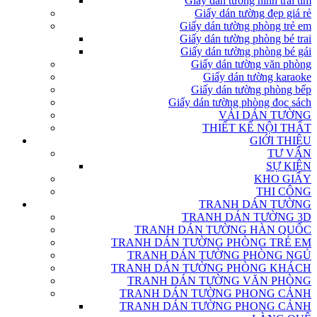
Giấy dán tường hình trái tim
Giấy dán tường đẹp giá rẻ
Giấy dán tường phòng trẻ em
Giấy dán tường phòng bé trai
Giấy dán tường phòng bé gái
Giấy dán tường văn phòng
Giấy dán tường karaoke
Giấy dán tường phòng bếp
Giấy dán tường phòng đọc sách
VẢI DÁN TƯỜNG
THIẾT KẾ NỘI THẤT
GIỚI THIỆU
TƯ VẤN
SỰ KIỆN
KHO GIẤY
THI CÔNG
TRANH DÁN TƯỜNG
TRANH DÁN TƯỜNG 3D
TRANH DÁN TƯỜNG HÀN QUỐC
TRANH DÁN TƯỜNG PHÒNG TRẺ EM
TRANH DÁN TƯỜNG PHÒNG NGỦ
TRANH DÁN TƯỜNG PHÒNG KHÁCH
TRANH DÁN TƯỜNG VĂN PHÒNG
TRANH DÁN TƯỜNG PHONG CẢNH
TRANH DÁN TƯỜNG PHONG CẢNH