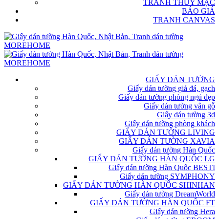
TRANH THỦY MẶC
BÁO GIÁ
TRANH CANVAS
GIẤY DÁN TƯỜNG
Giấy dán tường giả đá, gạch
Giấy dán tường phòng ngủ đẹp
Giấy dán tường vân gỗ
Giấy dán tường 3d
Giấy dán tường phòng khách
GIẤY DÁN TƯỜNG LIVING
GIẤY DÁN TƯỜNG XAVIA
Giấy dán tường Hàn Quốc
GIẤY DÁN TƯỜNG HÀN QUỐC LG
Giấy dán tường Hàn Quốc BESTI
Giấy dán tường SYMPHONY
GIẤY DÁN TƯỜNG HÀN QUỐC SHINHAN
Giấy dán tường DreamWorld
GIẤY DÁN TƯỜNG HÀN QUỐC FT
Giấy dán tường Hera