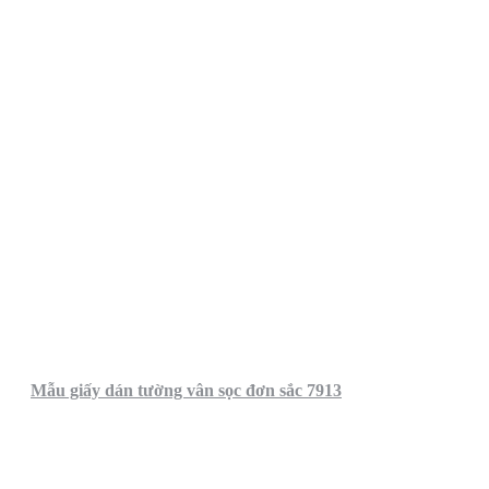
Mẫu giấy dán tường vân sọc đơn sắc 7913