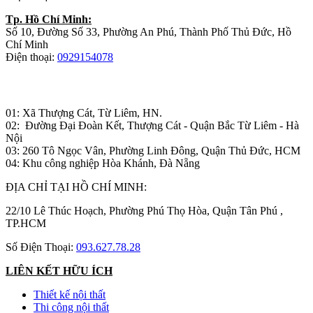
Tp. Hồ Chí Minh:
Số 10, Đường Số 33, Phường An Phú, Thành Phố Thủ Đức, Hồ
Chí Minh
Điện thoại:
0929154078
Nhà máy sản xuất đồ gỗ:
01: Xã Thượng Cát, Từ Liêm, HN.
02: Đường Đại Đoàn Kết, Thượng Cát - Quận Bắc Từ Liêm - Hà
Nội
03: 260 Tô Ngọc Vân, Phường Linh Đông, Quận Thủ Đức, HCM
04: Khu công nghiệp Hòa Khánh, Đà Nẵng
ĐỊA CHỈ TẠI HỒ CHÍ MINH:
22/10 Lê Thúc Hoạch, Phường Phú Thọ Hòa, Quận Tân Phú ,
TP.HCM
Số Điện Thoại:
093.627.78.28
LIÊN KẾT HỮU ÍCH
Thiết kế nội thất
Thi công nội thất