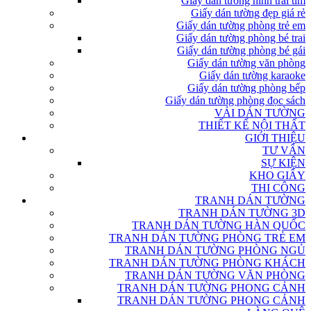
Giấy dán tường hình trái tim
Giấy dán tường đẹp giá rẻ
Giấy dán tường phòng trẻ em
Giấy dán tường phòng bé trai
Giấy dán tường phòng bé gái
Giấy dán tường văn phòng
Giấy dán tường karaoke
Giấy dán tường phòng bếp
Giấy dán tường phòng đọc sách
VẢI DÁN TƯỜNG
THIẾT KẾ NỘI THẤT
GIỚI THIỆU
TƯ VẤN
SỰ KIỆN
KHO GIẤY
THI CÔNG
TRANH DÁN TƯỜNG
TRANH DÁN TƯỜNG 3D
TRANH DÁN TƯỜNG HÀN QUỐC
TRANH DÁN TƯỜNG PHÒNG TRẺ EM
TRANH DÁN TƯỜNG PHÒNG NGỦ
TRANH DÁN TƯỜNG PHÒNG KHÁCH
TRANH DÁN TƯỜNG VĂN PHÒNG
TRANH DÁN TƯỜNG PHONG CẢNH
TRANH DÁN TƯỜNG PHONG CẢNH