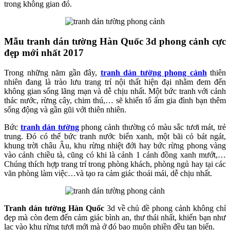
trong không gian đó.
Mẫu tranh dán tường Hàn Quốc 3d phong cảnh cực
đẹp mới nhất 2017
Trong những năm gần đây,
tranh dán tường phong cảnh
thiên
nhiên đang là trào lưu trang trí nội thất hiện đại nhằm đem đến
không gian sống lãng mạn và dễ chịu nhất. Một bức tranh với cảnh
thác nước, rừng cây, chim thú,… sẽ khiến tổ ấm gia đình bạn thêm
sống động và gần gũi với thiên nhiên.
Bức
tranh dán tường
phong cảnh thường có màu sắc tươi mát, trẻ
trung. Đó có thể bức tranh nước biển xanh, một bãi cỏ bát ngát,
khung trời châu Âu, khu rừng nhiệt đới hay bức rừng phong vàng
vào cảnh chiều tà, cũng có khi là cảnh 1 cánh đồng xanh mướt,…
Chúng thích hợp trang trí trong phòng khách, phòng ngủ hay tại các
văn phòng làm việc…và tạo ra cảm giác thoải mái, dễ chịu nhất.
Tranh dán tường Hàn Quốc
3d về chủ đề phong cảnh không chỉ
đẹp mà còn đem đến cảm giác bình an, thư thái nhất, khiến bạn như
lạc vào khu rừng tươi mới mà ở đó bao muộn phiền đều tan biến.