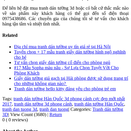
Để liên hệ đặt mua tranh dán tường 3d hoặc có bất cứ thắc mắc nào
về sản phẩm này khách hàng có thể gọi đến số điện thoại
0975438686. Các chuyên gia của chúng tôi sẽ tư vấn cho khách
hàng tận tâm và nhiệt tình nhất.
Related
Địa chỉ mua tranh dán tường uy tín giá rẻ tại Hà Nội
Tuyển chọn + 17 mẫu tranh giấy dán tường hình ngộ nghĩnh
cho bé
Tư vấn chọn giấy dán tường cổ điển cho phòng ngủ
#17 Mẫu Sopha màu nâu - Sự Lựa Chọn Tuyệt Vời Cho
Phòng Khách
Giấy dán tường giả gạch tại Hải phòng được sử dụng trang trí
cho những không gian nào?
Tranh dán tường hello kitty đáng yêu cho phòng trẻ em
Tags:
tranh dán tường Hàn Quốc 3d phong cảnh cực đẹp mới nhất
2017
,
tranh dán tường 3d phong cảnh
,
tranh dán tường Hàn Quốc
,
tranh dan tuong 3d
,
tranh dan tuong
|
Categories:
Tranh dán tường
3D
|
View Count (3680)
|
Return
0 ( 0 reviews)