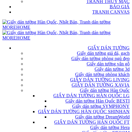
TRANH THỦY MẶC
BÁO GIÁ
TRANH CANVAS
GIẤY DÁN TƯỜNG
Giấy dán tường giả đá, gạch
Giấy dán tường phòng ngủ đẹp
Giấy dán tường vân gỗ
Giấy dán tường 3d
Giấy dán tường phòng khách
GIẤY DÁN TƯỜNG LIVING
GIẤY DÁN TƯỜNG XAVIA
Giấy dán tường Hàn Quốc
GIẤY DÁN TƯỜNG HÀN QUỐC LG
Giấy dán tường Hàn Quốc BESTI
Giấy dán tường SYMPHONY
GIẤY DÁN TƯỜNG HÀN QUỐC SHINHAN
Giấy dán tường DreamWorld
GIẤY DÁN TƯỜNG HÀN QUỐC FT
Giấy dán tường Hera