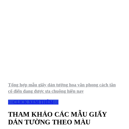
Tổng hợp mẫu giấy dán tường hoa văn phong cách tân
cổ điển đang được ưa chuộng hiện nay
>>CLICK XEM THÊM<<
THAM KHẢO CÁC MẪU GIẤY
DÁN TƯỜNG THEO MÀU