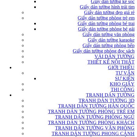
Giấy dán tường kẻ sọc
Giấy dán tường hình trái tim
Giấy dán tường đẹp giá rẻ
Giấy dán tường phòng trẻ em
Giấy dán tường phòng bé trai
Giấy dán tường phòng bé gái
Giấy dán tường văn phòng
Giấy dán tường karaoke
Giấy dán tường phòng bếp
Giấy dán tường phòng đọc sách
VẢI DÁN TƯỜNG
THIẾT KẾ NỘI THẤT
GIỚI THIỆU
TƯ VẤN
SỰ KIỆN
KHO GIẤY
THI CÔNG
TRANH DÁN TƯỜNG
TRANH DÁN TƯỜNG 3D
TRANH DÁN TƯỜNG HÀN QUỐC
TRANH DÁN TƯỜNG PHÒNG TRẺ EM
TRANH DÁN TƯỜNG PHÒNG NGỦ
TRANH DÁN TƯỜNG PHÒNG KHÁCH
TRANH DÁN TƯỜNG VĂN PHÒNG
TRANH DÁN TƯỜNG PHONG CẢNH