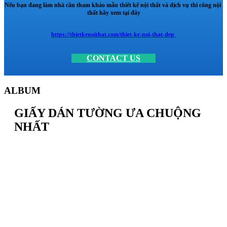
Nếu bạn đang làm nhà cần tham khảo mẫu thiết kế nội thất và dịch vụ thi công nội
thất hãy xem tại đây
https://thietkenoithat.com/thiet-ke-noi-that-dep
CONTACT US
ALBUM
GIẤY DÁN TƯỜNG ƯA CHUỘNG
NHẤT