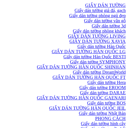
GIẤY DÁN TƯỜNG
Giấy dán tường giả đá, gạch
Giấy dán tường phòng ngủ đẹp
Giấy dán tường vân gỗ
Giấy dán tường 3d
Giấy dán tường phòng khách
GIẤY DÁN TƯỜNG LIVING
GIẤY DÁN TƯỜNG XAVIA
Giấy dán tường Hàn Quốc
GIẤY DÁN TƯỜNG HÀN QUỐC LG
Giấy dán tường Hàn Quốc BESTI
Giấy dán tường SYMPHONY
GIẤY DÁN TƯỜNG HÀN QUỐC SHINHAN
Giấy dán tường DreamWorld
GIẤY DÁN TƯỜNG HÀN QUỐC FT
Giấy dán tường Hera
Giấy dán tường EROOM
Giấy dán tường DARAE
GIẤY DÁN TƯỜNG HÀN QUỐC GAENARI
Giấy dán tường BOS
GIẤY DÁN TƯỜNG HÀN QUỐC JEIL
Giấy dán tường Nhật Bản
PHONG CÁCH
Giấy dán tường hình cây