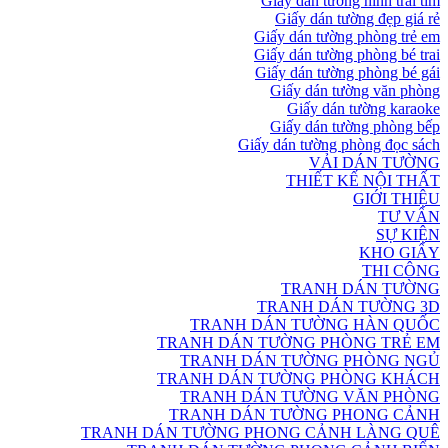
Giấy dán tường hình trái tim
Giấy dán tường đẹp giá rẻ
Giấy dán tường phòng trẻ em
Giấy dán tường phòng bé trai
Giấy dán tường phòng bé gái
Giấy dán tường văn phòng
Giấy dán tường karaoke
Giấy dán tường phòng bếp
Giấy dán tường phòng đọc sách
VẢI DÁN TƯỜNG
THIẾT KẾ NỘI THẤT
GIỚI THIỆU
TƯ VẤN
SỰ KIỆN
KHO GIẤY
THI CÔNG
TRANH DÁN TƯỜNG
TRANH DÁN TƯỜNG 3D
TRANH DÁN TƯỜNG HÀN QUỐC
TRANH DÁN TƯỜNG PHÒNG TRẺ EM
TRANH DÁN TƯỜNG PHÒNG NGỦ
TRANH DÁN TƯỜNG PHÒNG KHÁCH
TRANH DÁN TƯỜNG VĂN PHÒNG
TRANH DÁN TƯỜNG PHONG CẢNH
TRANH DÁN TƯỜNG PHONG CẢNH LÀNG QUÊ