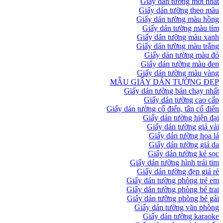
Giấy dán tường mới nhất
Giấy dán tường theo màu
Giấy dán tường màu hồng
Giấy dán tường màu tím
Giấy dán tường màu xanh
Giấy dán tường màu trắng
Giấy dán tường màu đỏ
Giấy dán tường màu đen
Giấy dán tường màu vàng
MẪU GIẤY DÁN TƯỜNG ĐẸP
Giấy dán tường bán chạy nhất
Giấy dán tường cao cấp
Giấy dán tường cổ điển, tân cổ điển
Giấy dán tường hiện đại
Giấy dán tường giả vải
Giấy dán tường hoa lá
Giấy dán tường giả da
Giấy dán tường kẻ sọc
Giấy dán tường hình trái tim
Giấy dán tường đẹp giá rẻ
Giấy dán tường phòng trẻ em
Giấy dán tường phòng bé trai
Giấy dán tường phòng bé gái
Giấy dán tường văn phòng
Giấy dán tường karaoke