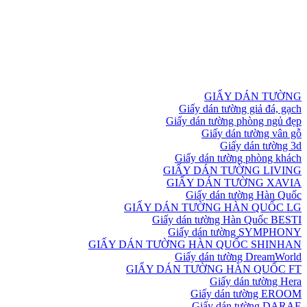
GIẤY DÁN TƯỜNG
Giấy dán tường giả đá, gạch
Giấy dán tường phòng ngủ đẹp
Giấy dán tường vân gỗ
Giấy dán tường 3d
Giấy dán tường phòng khách
GIẤY DÁN TƯỜNG LIVING
GIẤY DÁN TƯỜNG XAVIA
Giấy dán tường Hàn Quốc
GIẤY DÁN TƯỜNG HÀN QUỐC LG
Giấy dán tường Hàn Quốc BESTI
Giấy dán tường SYMPHONY
GIẤY DÁN TƯỜNG HÀN QUỐC SHINHAN
Giấy dán tường DreamWorld
GIẤY DÁN TƯỜNG HÀN QUỐC FT
Giấy dán tường Hera
Giấy dán tường EROOM
Giấy dán tường DARAE