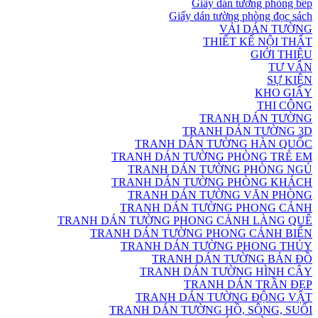
Giấy dán tường phòng bếp
Giấy dán tường phòng đọc sách
VẢI DÁN TƯỜNG
THIẾT KẾ NỘI THẤT
GIỚI THIỆU
TƯ VẤN
SỰ KIỆN
KHO GIẤY
THI CÔNG
TRANH DÁN TƯỜNG
TRANH DÁN TƯỜNG 3D
TRANH DÁN TƯỜNG HÀN QUỐC
TRANH DÁN TƯỜNG PHÒNG TRẺ EM
TRANH DÁN TƯỜNG PHÒNG NGỦ
TRANH DÁN TƯỜNG PHÒNG KHÁCH
TRANH DÁN TƯỜNG VĂN PHÒNG
TRANH DÁN TƯỜNG PHONG CẢNH
TRANH DÁN TƯỜNG PHONG CẢNH LÀNG QUÊ
TRANH DÁN TƯỜNG PHONG CẢNH BIỂN
TRANH DÁN TƯỜNG PHONG THỦY
TRANH DÁN TƯỜNG BẢN ĐỒ
TRANH DÁN TƯỜNG HÌNH CÂY
TRANH DÁN TRẦN ĐẸP
TRANH DÁN TƯỜNG ĐỘNG VẬT
TRANH DÁN TƯỜNG HỒ, SÔNG, SUỐI