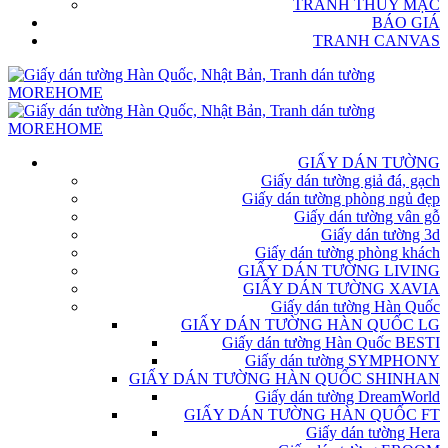
TRANH THỦY MẶC
BÁO GIÁ
TRANH CANVAS
GIẤY DÁN TƯỜNG
Giấy dán tường giả đá, gạch
Giấy dán tường phòng ngủ đẹp
Giấy dán tường vân gỗ
Giấy dán tường 3d
Giấy dán tường phòng khách
GIẤY DÁN TƯỜNG LIVING
GIẤY DÁN TƯỜNG XAVIA
Giấy dán tường Hàn Quốc
GIẤY DÁN TƯỜNG HÀN QUỐC LG
Giấy dán tường Hàn Quốc BESTI
Giấy dán tường SYMPHONY
GIẤY DÁN TƯỜNG HÀN QUỐC SHINHAN
Giấy dán tường DreamWorld
GIẤY DÁN TƯỜNG HÀN QUỐC FT
Giấy dán tường Hera