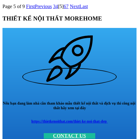
Page 5 of 9
First
Previous
3
4
[5]
6
7
Next
Last
THIẾT KẾ NỘI THẤT MOREHOME
Nếu bạn đang làm nhà cần tham khảo mẫu thiết kế nội thất và dịch vụ thi công nội
thất hãy xem tại đây
https://thietkenoithat.com/thiet-ke-noi-that-dep
CONTACT US