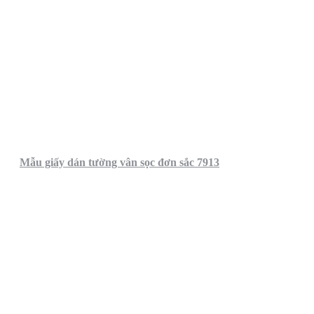
Mẫu giấy dán tường vân sọc đơn sắc 7913