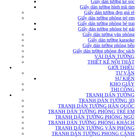
Giấy dán tường kẻ sọc
Giấy dán tường hình trái tim
Giấy dán tường đẹp giá rẻ
Giấy dán tường phòng trẻ em
Giấy dán tường phòng bé trai
Giấy dán tường phòng bé gái
Giấy dán tường văn phòng
Giấy dán tường karaoke
Giấy dán tường phòng bếp
Giấy dán tường phòng đọc sách
VẢI DÁN TƯỜNG
THIẾT KẾ NỘI THẤT
GIỚI THIỆU
TƯ VẤN
SỰ KIỆN
KHO GIẤY
THI CÔNG
TRANH DÁN TƯỜNG
TRANH DÁN TƯỜNG 3D
TRANH DÁN TƯỜNG HÀN QUỐC
TRANH DÁN TƯỜNG PHÒNG TRẺ EM
TRANH DÁN TƯỜNG PHÒNG NGỦ
TRANH DÁN TƯỜNG PHÒNG KHÁCH
TRANH DÁN TƯỜNG VĂN PHÒNG
TRANH DÁN TƯỜNG PHONG CẢNH