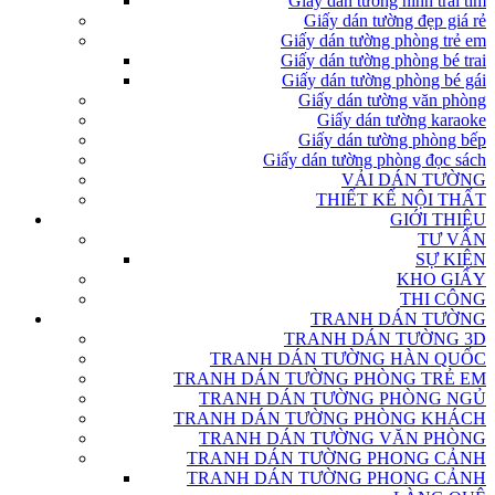
Giấy dán tường hình trái tim
Giấy dán tường đẹp giá rẻ
Giấy dán tường phòng trẻ em
Giấy dán tường phòng bé trai
Giấy dán tường phòng bé gái
Giấy dán tường văn phòng
Giấy dán tường karaoke
Giấy dán tường phòng bếp
Giấy dán tường phòng đọc sách
VẢI DÁN TƯỜNG
THIẾT KẾ NỘI THẤT
GIỚI THIỆU
TƯ VẤN
SỰ KIỆN
KHO GIẤY
THI CÔNG
TRANH DÁN TƯỜNG
TRANH DÁN TƯỜNG 3D
TRANH DÁN TƯỜNG HÀN QUỐC
TRANH DÁN TƯỜNG PHÒNG TRẺ EM
TRANH DÁN TƯỜNG PHÒNG NGỦ
TRANH DÁN TƯỜNG PHÒNG KHÁCH
TRANH DÁN TƯỜNG VĂN PHÒNG
TRANH DÁN TƯỜNG PHONG CẢNH
TRANH DÁN TƯỜNG PHONG CẢNH