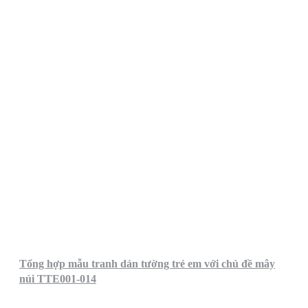
Tổng hợp mẫu tranh dán tường trẻ em với chủ đề mây
núi TTE001-014