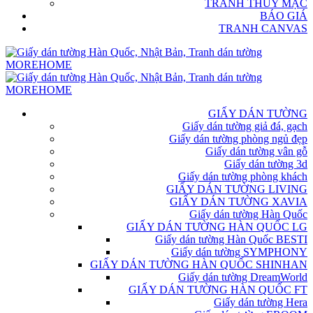
TRANH THỦY MẶC
BÁO GIÁ
TRANH CANVAS
GIẤY DÁN TƯỜNG
Giấy dán tường giả đá, gạch
Giấy dán tường phòng ngủ đẹp
Giấy dán tường vân gỗ
Giấy dán tường 3d
Giấy dán tường phòng khách
GIẤY DÁN TƯỜNG LIVING
GIẤY DÁN TƯỜNG XAVIA
Giấy dán tường Hàn Quốc
GIẤY DÁN TƯỜNG HÀN QUỐC LG
Giấy dán tường Hàn Quốc BESTI
Giấy dán tường SYMPHONY
GIẤY DÁN TƯỜNG HÀN QUỐC SHINHAN
Giấy dán tường DreamWorld
GIẤY DÁN TƯỜNG HÀN QUỐC FT
Giấy dán tường Hera