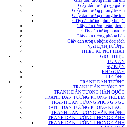
Giấy dán tường hình trái tim
Giấy dán tường đẹp giá rẻ
Giấy dán tường phòng trẻ em
Giấy dán tường phòng bé trai
Giấy dán tường phòng bé gái
Giấy dán tường văn phòng
Giấy dán tường karaoke
Giấy dán tường phòng bếp
Giấy dán tường phòng đọc sách
VẢI DÁN TƯỜNG
THIẾT KẾ NỘI THẤT
GIỚI THIỆU
TƯ VẤN
SỰ KIỆN
KHO GIẤY
THI CÔNG
TRANH DÁN TƯỜNG
TRANH DÁN TƯỜNG 3D
TRANH DÁN TƯỜNG HÀN QUỐC
TRANH DÁN TƯỜNG PHÒNG TRẺ EM
TRANH DÁN TƯỜNG PHÒNG NGỦ
TRANH DÁN TƯỜNG PHÒNG KHÁCH
TRANH DÁN TƯỜNG VĂN PHÒNG
TRANH DÁN TƯỜNG PHONG CẢNH
TRANH DÁN TƯỜNG PHONG CẢNH