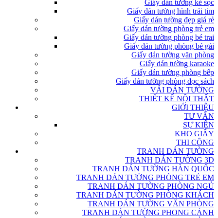
Giấy dán tường kẻ sọc
Giấy dán tường hình trái tim
Giấy dán tường đẹp giá rẻ
Giấy dán tường phòng trẻ em
Giấy dán tường phòng bé trai
Giấy dán tường phòng bé gái
Giấy dán tường văn phòng
Giấy dán tường karaoke
Giấy dán tường phòng bếp
Giấy dán tường phòng đọc sách
VẢI DÁN TƯỜNG
THIẾT KẾ NỘI THẤT
GIỚI THIỆU
TƯ VẤN
SỰ KIỆN
KHO GIẤY
THI CÔNG
TRANH DÁN TƯỜNG
TRANH DÁN TƯỜNG 3D
TRANH DÁN TƯỜNG HÀN QUỐC
TRANH DÁN TƯỜNG PHÒNG TRẺ EM
TRANH DÁN TƯỜNG PHÒNG NGỦ
TRANH DÁN TƯỜNG PHÒNG KHÁCH
TRANH DÁN TƯỜNG VĂN PHÒNG
TRANH DÁN TƯỜNG PHONG CẢNH