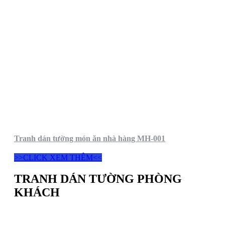
Tranh dán tường món ăn nhà hàng MH-001
>>CLICK XEM THÊM<<
TRANH DÁN TƯỜNG PHÒNG
KHÁCH