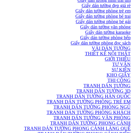
Giấy dán tường hình trái tim
Giấy dán tường đẹp giá rẻ
Giấy dán tường phòng trẻ em
Giấy dán tường phòng bé trai
Giấy dán tường phòng bé gái
Giấy dán tường văn phòng
Giấy dán tường karaoke
Giấy dán tường phòng bếp
Giấy dán tường phòng đọc sách
VẢI DÁN TƯỜNG
THIẾT KẾ NỘI THẤT
GIỚI THIỆU
TƯ VẤN
SỰ KIỆN
KHO GIẤY
THI CÔNG
TRANH DÁN TƯỜNG
TRANH DÁN TƯỜNG 3D
TRANH DÁN TƯỜNG HÀN QUỐC
TRANH DÁN TƯỜNG PHÒNG TRẺ EM
TRANH DÁN TƯỜNG PHÒNG NGỦ
TRANH DÁN TƯỜNG PHÒNG KHÁCH
TRANH DÁN TƯỜNG VĂN PHÒNG
TRANH DÁN TƯỜNG PHONG CẢNH
TRANH DÁN TƯỜNG PHONG CẢNH LÀNG QUÊ