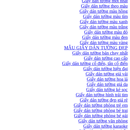
Giấy dán tường mới nhất
Giấy dán tường theo màu
Giấy dán tường màu hồng
Giấy dán tường màu tím
Giấy dán tường màu xanh
Giấy dán tường màu trắng
Giấy dán tường màu đỏ
Giấy dán tường màu đen
Giấy dán tường màu vàng
MẪU GIẤY DÁN TƯỜNG ĐẸP
Giấy dán tường bán chạy nhất
Giấy dán tường cao cấp
Giấy dán tường cổ điển, tân cổ điển
Giấy dán tường hiện đại
Giấy dán tường giả vải
Giấy dán tường hoa lá
Giấy dán tường giả da
Giấy dán tường kẻ sọc
Giấy dán tường hình trái tim
Giấy dán tường đẹp giá rẻ
Giấy dán tường phòng trẻ em
Giấy dán tường phòng bé trai
Giấy dán tường phòng bé gái
Giấy dán tường văn phòng
Giấy dán tường karaoke