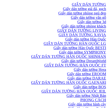
GIẤY DÁN TƯỜNG
Giấy dán tường giả đá, gạch
Giấy dán tường phòng ngủ đẹp
Giấy dán tường vân gỗ
Giấy dán tường 3d
Giấy dán tường phòng khách
GIẤY DÁN TƯỜNG LIVING
GIẤY DÁN TƯỜNG XAVIA
Giấy dán tường Hàn Quốc
GIẤY DÁN TƯỜNG HÀN QUỐC LG
Giấy dán tường Hàn Quốc BESTI
Giấy dán tường SYMPHONY
GIẤY DÁN TƯỜNG HÀN QUỐC SHINHAN
Giấy dán tường DreamWorld
GIẤY DÁN TƯỜNG HÀN QUỐC FT
Giấy dán tường Hera
Giấy dán tường EROOM
Giấy dán tường DARAE
GIẤY DÁN TƯỜNG HÀN QUỐC GAENARI
Giấy dán tường BOS
GIẤY DÁN TƯỜNG HÀN QUỐC JEIL
Giấy dán tường Nhật Bản
PHONG CÁCH
Giấy dán tường hình cây