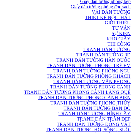
Giấy dán tường phòng bếp
Giấy dán tường phòng đọc sách
VẢI DÁN TƯỜNG
THIẾT KẾ NỘI THẤT
GIỚI THIỆU
TƯ VẤN
SỰ KIỆN
KHO GIẤY
THI CÔNG
TRANH DÁN TƯỜNG
TRANH DÁN TƯỜNG 3D
TRANH DÁN TƯỜNG HÀN QUỐC
TRANH DÁN TƯỜNG PHÒNG TRẺ EM
TRANH DÁN TƯỜNG PHÒNG NGỦ
TRANH DÁN TƯỜNG PHÒNG KHÁCH
TRANH DÁN TƯỜNG VĂN PHÒNG
TRANH DÁN TƯỜNG PHONG CẢNH
TRANH DÁN TƯỜNG PHONG CẢNH LÀNG QUÊ
TRANH DÁN TƯỜNG PHONG CẢNH BIỂN
TRANH DÁN TƯỜNG PHONG THỦY
TRANH DÁN TƯỜNG BẢN ĐỒ
TRANH DÁN TƯỜNG HÌNH CÂY
TRANH DÁN TRẦN ĐẸP
TRANH DÁN TƯỜNG ĐỘNG VẬT
TRANH DÁN TƯỜNG HỒ, SÔNG, SUỐI