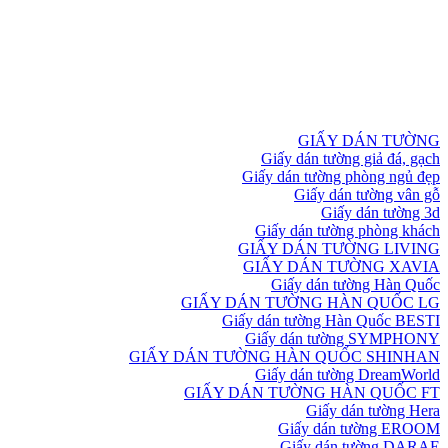
GIẤY DÁN TƯỜNG
Giấy dán tường giả đá, gạch
Giấy dán tường phòng ngủ đẹp
Giấy dán tường vân gỗ
Giấy dán tường 3d
Giấy dán tường phòng khách
GIẤY DÁN TƯỜNG LIVING
GIẤY DÁN TƯỜNG XAVIA
Giấy dán tường Hàn Quốc
GIẤY DÁN TƯỜNG HÀN QUỐC LG
Giấy dán tường Hàn Quốc BESTI
Giấy dán tường SYMPHONY
GIẤY DÁN TƯỜNG HÀN QUỐC SHINHAN
Giấy dán tường DreamWorld
GIẤY DÁN TƯỜNG HÀN QUỐC FT
Giấy dán tường Hera
Giấy dán tường EROOM
Giấy dán tường DARAE