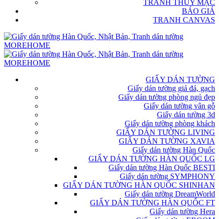
TRANH THỦY MẶC
BÁO GIÁ
TRANH CANVAS
GIẤY DÁN TƯỜNG
Giấy dán tường giả đá, gạch
Giấy dán tường phòng ngủ đẹp
Giấy dán tường vân gỗ
Giấy dán tường 3d
Giấy dán tường phòng khách
GIẤY DÁN TƯỜNG LIVING
GIẤY DÁN TƯỜNG XAVIA
Giấy dán tường Hàn Quốc
GIẤY DÁN TƯỜNG HÀN QUỐC LG
Giấy dán tường Hàn Quốc BESTI
Giấy dán tường SYMPHONY
GIẤY DÁN TƯỜNG HÀN QUỐC SHINHAN
Giấy dán tường DreamWorld
GIẤY DÁN TƯỜNG HÀN QUỐC FT
Giấy dán tường Hera