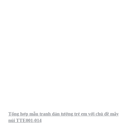
Tổng hợp mẫu tranh dán tường trẻ em với chủ đề mây
núi TTE001-014