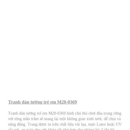
Tranh dán tường trẻ em M20-0369
Tranh dán tường trẻ em M20-0369 hình chú thỏ chơi đùa trong rừng
với tông mầu trầm sẽ mang lại một không gian xinh tươi, dễ chịu và
năng động. Trang được in trên chất liệu vải lụa, mực Latex hoặc UV
sắc nét, an toàn cho sức khỏe rất phù hợp cho phòng bé. Liên hệ