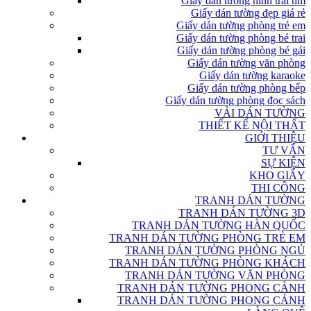
Giấy dán tường hình trái tim
Giấy dán tường đẹp giá rẻ
Giấy dán tường phòng trẻ em
Giấy dán tường phòng bé trai
Giấy dán tường phòng bé gái
Giấy dán tường văn phòng
Giấy dán tường karaoke
Giấy dán tường phòng bếp
Giấy dán tường phòng đọc sách
VẢI DÁN TƯỜNG
THIẾT KẾ NỘI THẤT
GIỚI THIỆU
TƯ VẤN
SỰ KIỆN
KHO GIẤY
THI CÔNG
TRANH DÁN TƯỜNG
TRANH DÁN TƯỜNG 3D
TRANH DÁN TƯỜNG HÀN QUỐC
TRANH DÁN TƯỜNG PHÒNG TRẺ EM
TRANH DÁN TƯỜNG PHÒNG NGỦ
TRANH DÁN TƯỜNG PHÒNG KHÁCH
TRANH DÁN TƯỜNG VĂN PHÒNG
TRANH DÁN TƯỜNG PHONG CẢNH
TRANH DÁN TƯỜNG PHONG CẢNH