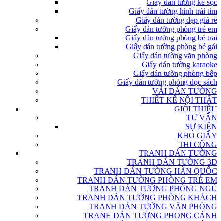
Giấy dán tường kẻ sọc
Giấy dán tường hình trái tim
Giấy dán tường đẹp giá rẻ
Giấy dán tường phòng trẻ em
Giấy dán tường phòng bé trai
Giấy dán tường phòng bé gái
Giấy dán tường văn phòng
Giấy dán tường karaoke
Giấy dán tường phòng bếp
Giấy dán tường phòng đọc sách
VẢI DÁN TƯỜNG
THIẾT KẾ NỘI THẤT
GIỚI THIỆU
TƯ VẤN
SỰ KIỆN
KHO GIẤY
THI CÔNG
TRANH DÁN TƯỜNG
TRANH DÁN TƯỜNG 3D
TRANH DÁN TƯỜNG HÀN QUỐC
TRANH DÁN TƯỜNG PHÒNG TRẺ EM
TRANH DÁN TƯỜNG PHÒNG NGỦ
TRANH DÁN TƯỜNG PHÒNG KHÁCH
TRANH DÁN TƯỜNG VĂN PHÒNG
TRANH DÁN TƯỜNG PHONG CẢNH