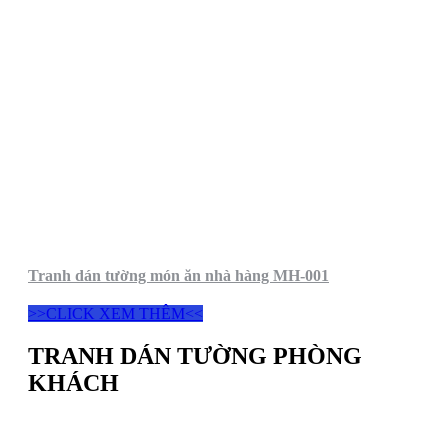
Tranh dán tường món ăn nhà hàng MH-001
>>CLICK XEM THÊM<<
TRANH DÁN TƯỜNG PHÒNG
KHÁCH