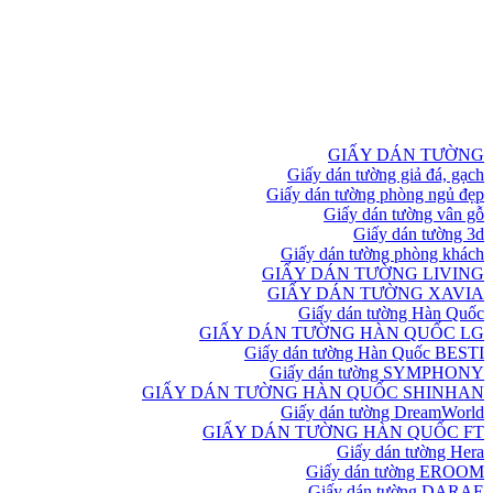
GIẤY DÁN TƯỜNG
Giấy dán tường giả đá, gạch
Giấy dán tường phòng ngủ đẹp
Giấy dán tường vân gỗ
Giấy dán tường 3d
Giấy dán tường phòng khách
GIẤY DÁN TƯỜNG LIVING
GIẤY DÁN TƯỜNG XAVIA
Giấy dán tường Hàn Quốc
GIẤY DÁN TƯỜNG HÀN QUỐC LG
Giấy dán tường Hàn Quốc BESTI
Giấy dán tường SYMPHONY
GIẤY DÁN TƯỜNG HÀN QUỐC SHINHAN
Giấy dán tường DreamWorld
GIẤY DÁN TƯỜNG HÀN QUỐC FT
Giấy dán tường Hera
Giấy dán tường EROOM
Giấy dán tường DARAE