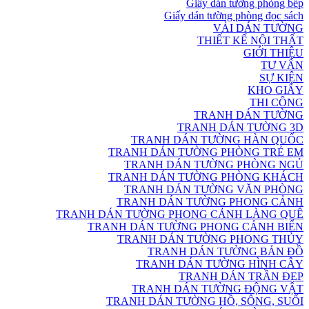
Giấy dán tường phòng bếp
Giấy dán tường phòng đọc sách
VẢI DÁN TƯỜNG
THIẾT KẾ NỘI THẤT
GIỚI THIỆU
TƯ VẤN
SỰ KIỆN
KHO GIẤY
THI CÔNG
TRANH DÁN TƯỜNG
TRANH DÁN TƯỜNG 3D
TRANH DÁN TƯỜNG HÀN QUỐC
TRANH DÁN TƯỜNG PHÒNG TRẺ EM
TRANH DÁN TƯỜNG PHÒNG NGỦ
TRANH DÁN TƯỜNG PHÒNG KHÁCH
TRANH DÁN TƯỜNG VĂN PHÒNG
TRANH DÁN TƯỜNG PHONG CẢNH
TRANH DÁN TƯỜNG PHONG CẢNH LÀNG QUÊ
TRANH DÁN TƯỜNG PHONG CẢNH BIỂN
TRANH DÁN TƯỜNG PHONG THỦY
TRANH DÁN TƯỜNG BẢN ĐỒ
TRANH DÁN TƯỜNG HÌNH CÂY
TRANH DÁN TRẦN ĐẸP
TRANH DÁN TƯỜNG ĐỘNG VẬT
TRANH DÁN TƯỜNG HỒ, SÔNG, SUỐI