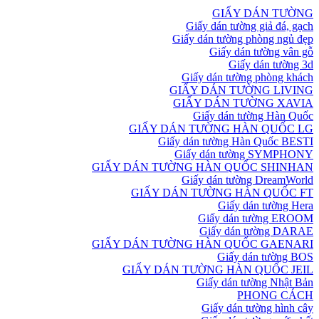
GIẤY DÁN TƯỜNG
Giấy dán tường giả đá, gạch
Giấy dán tường phòng ngủ đẹp
Giấy dán tường vân gỗ
Giấy dán tường 3d
Giấy dán tường phòng khách
GIẤY DÁN TƯỜNG LIVING
GIẤY DÁN TƯỜNG XAVIA
Giấy dán tường Hàn Quốc
GIẤY DÁN TƯỜNG HÀN QUỐC LG
Giấy dán tường Hàn Quốc BESTI
Giấy dán tường SYMPHONY
GIẤY DÁN TƯỜNG HÀN QUỐC SHINHAN
Giấy dán tường DreamWorld
GIẤY DÁN TƯỜNG HÀN QUỐC FT
Giấy dán tường Hera
Giấy dán tường EROOM
Giấy dán tường DARAE
GIẤY DÁN TƯỜNG HÀN QUỐC GAENARI
Giấy dán tường BOS
GIẤY DÁN TƯỜNG HÀN QUỐC JEIL
Giấy dán tường Nhật Bản
PHONG CÁCH
Giấy dán tường hình cây