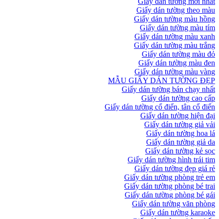
Giấy dán tường mới nhất
Giấy dán tường theo màu
Giấy dán tường màu hồng
Giấy dán tường màu tím
Giấy dán tường màu xanh
Giấy dán tường màu trắng
Giấy dán tường màu đỏ
Giấy dán tường màu đen
Giấy dán tường màu vàng
MẪU GIẤY DÁN TƯỜNG ĐẸP
Giấy dán tường bán chạy nhất
Giấy dán tường cao cấp
Giấy dán tường cổ điển, tân cổ điển
Giấy dán tường hiện đại
Giấy dán tường giả vải
Giấy dán tường hoa lá
Giấy dán tường giả da
Giấy dán tường kẻ sọc
Giấy dán tường hình trái tim
Giấy dán tường đẹp giá rẻ
Giấy dán tường phòng trẻ em
Giấy dán tường phòng bé trai
Giấy dán tường phòng bé gái
Giấy dán tường văn phòng
Giấy dán tường karaoke