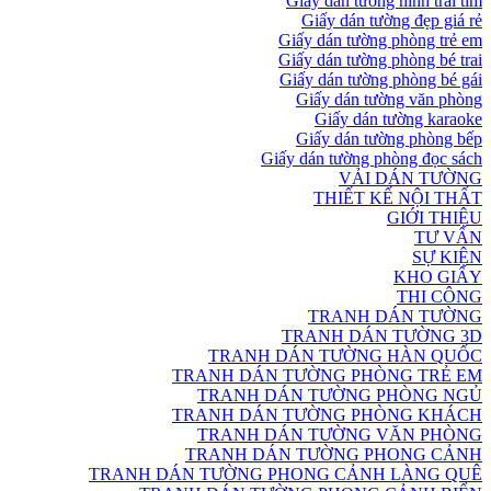
Giấy dán tường hình trái tim
Giấy dán tường đẹp giá rẻ
Giấy dán tường phòng trẻ em
Giấy dán tường phòng bé trai
Giấy dán tường phòng bé gái
Giấy dán tường văn phòng
Giấy dán tường karaoke
Giấy dán tường phòng bếp
Giấy dán tường phòng đọc sách
VẢI DÁN TƯỜNG
THIẾT KẾ NỘI THẤT
GIỚI THIỆU
TƯ VẤN
SỰ KIỆN
KHO GIẤY
THI CÔNG
TRANH DÁN TƯỜNG
TRANH DÁN TƯỜNG 3D
TRANH DÁN TƯỜNG HÀN QUỐC
TRANH DÁN TƯỜNG PHÒNG TRẺ EM
TRANH DÁN TƯỜNG PHÒNG NGỦ
TRANH DÁN TƯỜNG PHÒNG KHÁCH
TRANH DÁN TƯỜNG VĂN PHÒNG
TRANH DÁN TƯỜNG PHONG CẢNH
TRANH DÁN TƯỜNG PHONG CẢNH LÀNG QUÊ