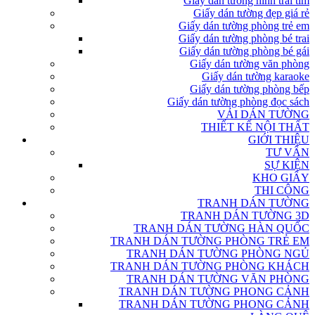
Giấy dán tường hình trái tim
Giấy dán tường đẹp giá rẻ
Giấy dán tường phòng trẻ em
Giấy dán tường phòng bé trai
Giấy dán tường phòng bé gái
Giấy dán tường văn phòng
Giấy dán tường karaoke
Giấy dán tường phòng bếp
Giấy dán tường phòng đọc sách
VẢI DÁN TƯỜNG
THIẾT KẾ NỘI THẤT
GIỚI THIỆU
TƯ VẤN
SỰ KIỆN
KHO GIẤY
THI CÔNG
TRANH DÁN TƯỜNG
TRANH DÁN TƯỜNG 3D
TRANH DÁN TƯỜNG HÀN QUỐC
TRANH DÁN TƯỜNG PHÒNG TRẺ EM
TRANH DÁN TƯỜNG PHÒNG NGỦ
TRANH DÁN TƯỜNG PHÒNG KHÁCH
TRANH DÁN TƯỜNG VĂN PHÒNG
TRANH DÁN TƯỜNG PHONG CẢNH
TRANH DÁN TƯỜNG PHONG CẢNH