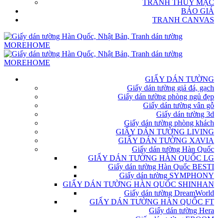
TRANH THỦY MẶC
BÁO GIÁ
TRANH CANVAS
GIẤY DÁN TƯỜNG
Giấy dán tường giả đá, gạch
Giấy dán tường phòng ngủ đẹp
Giấy dán tường vân gỗ
Giấy dán tường 3d
Giấy dán tường phòng khách
GIẤY DÁN TƯỜNG LIVING
GIẤY DÁN TƯỜNG XAVIA
Giấy dán tường Hàn Quốc
GIẤY DÁN TƯỜNG HÀN QUỐC LG
Giấy dán tường Hàn Quốc BESTI
Giấy dán tường SYMPHONY
GIẤY DÁN TƯỜNG HÀN QUỐC SHINHAN
Giấy dán tường DreamWorld
GIẤY DÁN TƯỜNG HÀN QUỐC FT
Giấy dán tường Hera