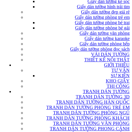
Giấy dán tường kẻ sọc
Giấy dán tường hình trái tim
Giấy dán tường đẹp giá rẻ
Giấy dán tường phòng trẻ em
Giấy dán tường phòng bé trai
Giấy dán tường phòng bé gái
Giấy dán tường văn phòng
Giấy dán tường karaoke
Giấy dán tường phòng bếp
Giấy dán tường phòng đọc sách
VẢI DÁN TƯỜNG
THIẾT KẾ NỘI THẤT
GIỚI THIỆU
TƯ VẤN
SỰ KIỆN
KHO GIẤY
THI CÔNG
TRANH DÁN TƯỜNG
TRANH DÁN TƯỜNG 3D
TRANH DÁN TƯỜNG HÀN QUỐC
TRANH DÁN TƯỜNG PHÒNG TRẺ EM
TRANH DÁN TƯỜNG PHÒNG NGỦ
TRANH DÁN TƯỜNG PHÒNG KHÁCH
TRANH DÁN TƯỜNG VĂN PHÒNG
TRANH DÁN TƯỜNG PHONG CẢNH