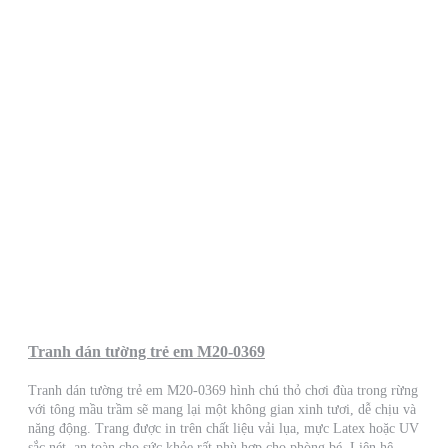
Tranh dán tường trẻ em M20-0369
Tranh dán tường trẻ em M20-0369 hình chú thỏ chơi đùa trong rừng
với tông mầu trầm sẽ mang lại một không gian xinh tươi, dễ chịu và
năng động. Trang được in trên chất liệu vải lụa, mực Latex hoặc UV
sắc nét, an toàn cho sức khỏe rất phù hợp cho phòng bé. Liên hệ