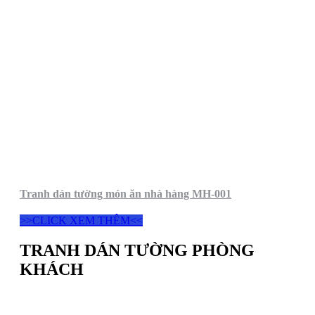
Tranh dán tường món ăn nhà hàng MH-001
>>CLICK XEM THÊM<<
TRANH DÁN TƯỜNG PHÒNG
KHÁCH