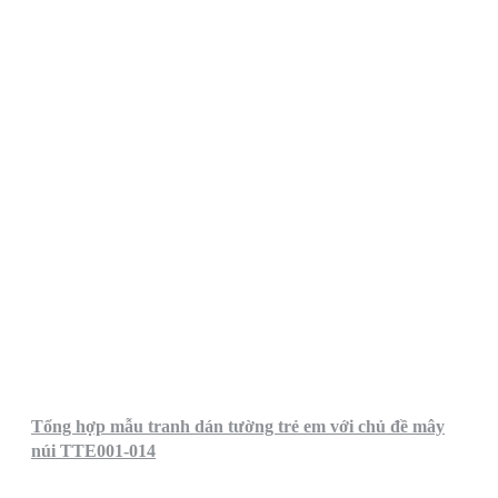
Tổng hợp mẫu tranh dán tường trẻ em với chủ đề mây
núi TTE001-014