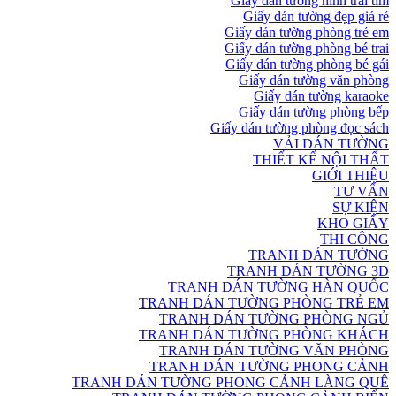
Giấy dán tường hình trái tim
Giấy dán tường đẹp giá rẻ
Giấy dán tường phòng trẻ em
Giấy dán tường phòng bé trai
Giấy dán tường phòng bé gái
Giấy dán tường văn phòng
Giấy dán tường karaoke
Giấy dán tường phòng bếp
Giấy dán tường phòng đọc sách
VẢI DÁN TƯỜNG
THIẾT KẾ NỘI THẤT
GIỚI THIỆU
TƯ VẤN
SỰ KIỆN
KHO GIẤY
THI CÔNG
TRANH DÁN TƯỜNG
TRANH DÁN TƯỜNG 3D
TRANH DÁN TƯỜNG HÀN QUỐC
TRANH DÁN TƯỜNG PHÒNG TRẺ EM
TRANH DÁN TƯỜNG PHÒNG NGỦ
TRANH DÁN TƯỜNG PHÒNG KHÁCH
TRANH DÁN TƯỜNG VĂN PHÒNG
TRANH DÁN TƯỜNG PHONG CẢNH
TRANH DÁN TƯỜNG PHONG CẢNH LÀNG QUÊ