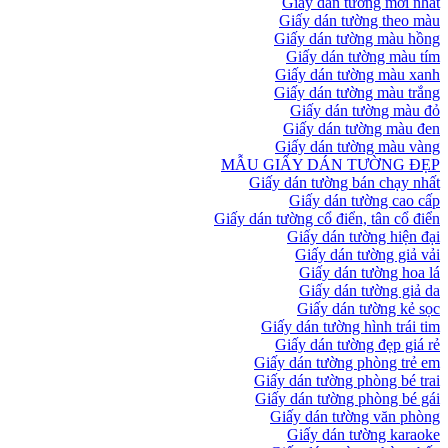
Giấy dán tường mới nhất
Giấy dán tường theo màu
Giấy dán tường màu hồng
Giấy dán tường màu tím
Giấy dán tường màu xanh
Giấy dán tường màu trắng
Giấy dán tường màu đỏ
Giấy dán tường màu đen
Giấy dán tường màu vàng
MẪU GIẤY DÁN TƯỜNG ĐẸP
Giấy dán tường bán chạy nhất
Giấy dán tường cao cấp
Giấy dán tường cổ điển, tân cổ điển
Giấy dán tường hiện đại
Giấy dán tường giả vải
Giấy dán tường hoa lá
Giấy dán tường giả da
Giấy dán tường kẻ sọc
Giấy dán tường hình trái tim
Giấy dán tường đẹp giá rẻ
Giấy dán tường phòng trẻ em
Giấy dán tường phòng bé trai
Giấy dán tường phòng bé gái
Giấy dán tường văn phòng
Giấy dán tường karaoke