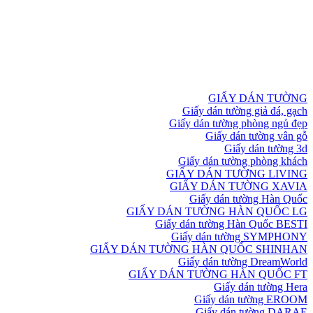
GIẤY DÁN TƯỜNG
Giấy dán tường giả đá, gạch
Giấy dán tường phòng ngủ đẹp
Giấy dán tường vân gỗ
Giấy dán tường 3d
Giấy dán tường phòng khách
GIẤY DÁN TƯỜNG LIVING
GIẤY DÁN TƯỜNG XAVIA
Giấy dán tường Hàn Quốc
GIẤY DÁN TƯỜNG HÀN QUỐC LG
Giấy dán tường Hàn Quốc BESTI
Giấy dán tường SYMPHONY
GIẤY DÁN TƯỜNG HÀN QUỐC SHINHAN
Giấy dán tường DreamWorld
GIẤY DÁN TƯỜNG HÀN QUỐC FT
Giấy dán tường Hera
Giấy dán tường EROOM
Giấy dán tường DARAE