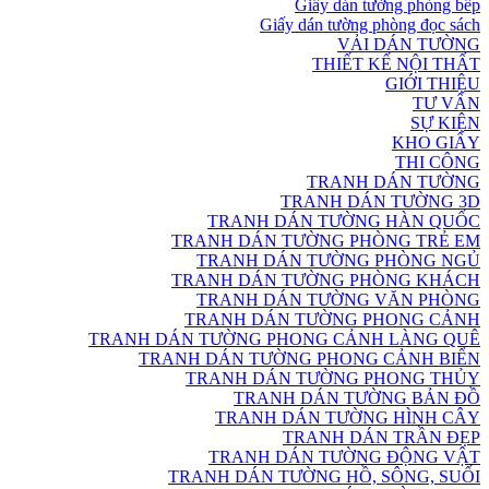
Giấy dán tường phòng bếp
Giấy dán tường phòng đọc sách
VẢI DÁN TƯỜNG
THIẾT KẾ NỘI THẤT
GIỚI THIỆU
TƯ VẤN
SỰ KIỆN
KHO GIẤY
THI CÔNG
TRANH DÁN TƯỜNG
TRANH DÁN TƯỜNG 3D
TRANH DÁN TƯỜNG HÀN QUỐC
TRANH DÁN TƯỜNG PHÒNG TRẺ EM
TRANH DÁN TƯỜNG PHÒNG NGỦ
TRANH DÁN TƯỜNG PHÒNG KHÁCH
TRANH DÁN TƯỜNG VĂN PHÒNG
TRANH DÁN TƯỜNG PHONG CẢNH
TRANH DÁN TƯỜNG PHONG CẢNH LÀNG QUÊ
TRANH DÁN TƯỜNG PHONG CẢNH BIỂN
TRANH DÁN TƯỜNG PHONG THỦY
TRANH DÁN TƯỜNG BẢN ĐỒ
TRANH DÁN TƯỜNG HÌNH CÂY
TRANH DÁN TRẦN ĐẸP
TRANH DÁN TƯỜNG ĐỘNG VẬT
TRANH DÁN TƯỜNG HỒ, SÔNG, SUỐI