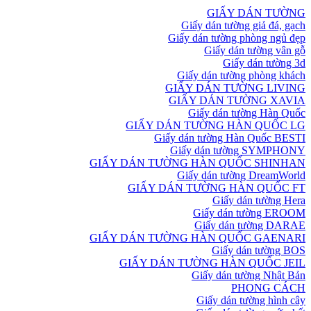
GIẤY DÁN TƯỜNG
Giấy dán tường giả đá, gạch
Giấy dán tường phòng ngủ đẹp
Giấy dán tường vân gỗ
Giấy dán tường 3d
Giấy dán tường phòng khách
GIẤY DÁN TƯỜNG LIVING
GIẤY DÁN TƯỜNG XAVIA
Giấy dán tường Hàn Quốc
GIẤY DÁN TƯỜNG HÀN QUỐC LG
Giấy dán tường Hàn Quốc BESTI
Giấy dán tường SYMPHONY
GIẤY DÁN TƯỜNG HÀN QUỐC SHINHAN
Giấy dán tường DreamWorld
GIẤY DÁN TƯỜNG HÀN QUỐC FT
Giấy dán tường Hera
Giấy dán tường EROOM
Giấy dán tường DARAE
GIẤY DÁN TƯỜNG HÀN QUỐC GAENARI
Giấy dán tường BOS
GIẤY DÁN TƯỜNG HÀN QUỐC JEIL
Giấy dán tường Nhật Bản
PHONG CÁCH
Giấy dán tường hình cây