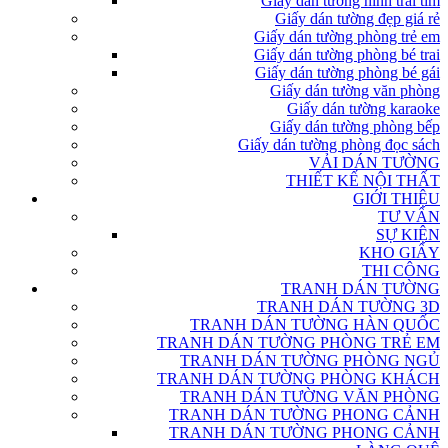
Giấy dán tường hình trái tim
Giấy dán tường đẹp giá rẻ
Giấy dán tường phòng trẻ em
Giấy dán tường phòng bé trai
Giấy dán tường phòng bé gái
Giấy dán tường văn phòng
Giấy dán tường karaoke
Giấy dán tường phòng bếp
Giấy dán tường phòng đọc sách
VẢI DÁN TƯỜNG
THIẾT KẾ NỘI THẤT
GIỚI THIỆU
TƯ VẤN
SỰ KIỆN
KHO GIẤY
THI CÔNG
TRANH DÁN TƯỜNG
TRANH DÁN TƯỜNG 3D
TRANH DÁN TƯỜNG HÀN QUỐC
TRANH DÁN TƯỜNG PHÒNG TRẺ EM
TRANH DÁN TƯỜNG PHÒNG NGỦ
TRANH DÁN TƯỜNG PHÒNG KHÁCH
TRANH DÁN TƯỜNG VĂN PHÒNG
TRANH DÁN TƯỜNG PHONG CẢNH
TRANH DÁN TƯỜNG PHONG CẢNH