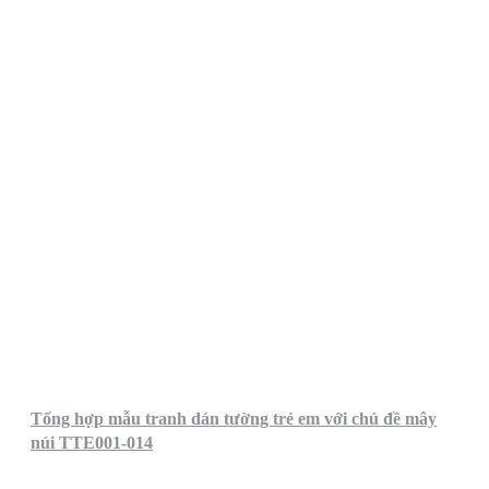
Tổng hợp mẫu tranh dán tường trẻ em với chủ đề mây
núi TTE001-014