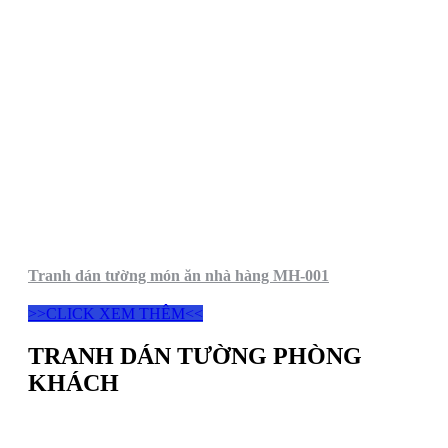
Tranh dán tường món ăn nhà hàng MH-001
>>CLICK XEM THÊM<<
TRANH DÁN TƯỜNG PHÒNG
KHÁCH