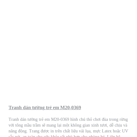
Tranh dán tường trẻ em M20-0369
Tranh dán tường trẻ em M20-0369 hình chú thỏ chơi đùa trong rừng
với tông mầu trầm sẽ mang lại một không gian xinh tươi, dễ chịu và
năng động. Trang được in trên chất liệu vải lụa, mực Latex hoặc UV
sắc nét, an toàn cho sức khỏe rất phù hợp cho phòng bé. Liên hệ