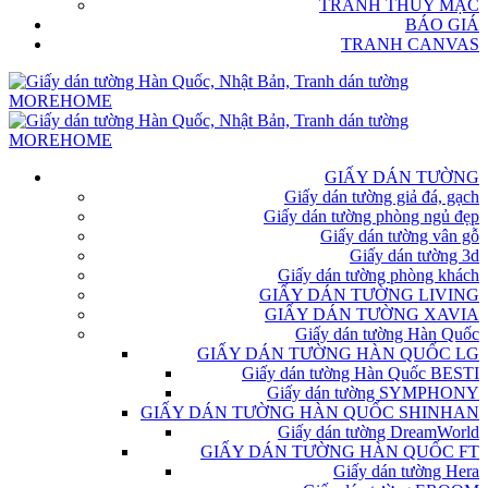
TRANH THỦY MẶC
BÁO GIÁ
TRANH CANVAS
GIẤY DÁN TƯỜNG
Giấy dán tường giả đá, gạch
Giấy dán tường phòng ngủ đẹp
Giấy dán tường vân gỗ
Giấy dán tường 3d
Giấy dán tường phòng khách
GIẤY DÁN TƯỜNG LIVING
GIẤY DÁN TƯỜNG XAVIA
Giấy dán tường Hàn Quốc
GIẤY DÁN TƯỜNG HÀN QUỐC LG
Giấy dán tường Hàn Quốc BESTI
Giấy dán tường SYMPHONY
GIẤY DÁN TƯỜNG HÀN QUỐC SHINHAN
Giấy dán tường DreamWorld
GIẤY DÁN TƯỜNG HÀN QUỐC FT
Giấy dán tường Hera