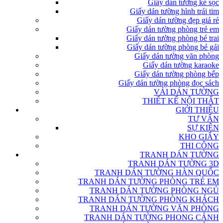
Giấy dán tường kẻ sọc
Giấy dán tường hình trái tim
Giấy dán tường đẹp giá rẻ
Giấy dán tường phòng trẻ em
Giấy dán tường phòng bé trai
Giấy dán tường phòng bé gái
Giấy dán tường văn phòng
Giấy dán tường karaoke
Giấy dán tường phòng bếp
Giấy dán tường phòng đọc sách
VẢI DÁN TƯỜNG
THIẾT KẾ NỘI THẤT
GIỚI THIỆU
TƯ VẤN
SỰ KIỆN
KHO GIẤY
THI CÔNG
TRANH DÁN TƯỜNG
TRANH DÁN TƯỜNG 3D
TRANH DÁN TƯỜNG HÀN QUỐC
TRANH DÁN TƯỜNG PHÒNG TRẺ EM
TRANH DÁN TƯỜNG PHÒNG NGỦ
TRANH DÁN TƯỜNG PHÒNG KHÁCH
TRANH DÁN TƯỜNG VĂN PHÒNG
TRANH DÁN TƯỜNG PHONG CẢNH