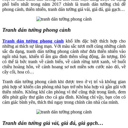
phổ biến nhất trong năm 2017 chính là tranh dán tường chủ đề
phong cảnh, thiên nhiên, tranh dán tường giả vải, giả đá, giả gạch…
Tranh dán tường phong cảnh
Tranh dán tường phong cảnh
khổ lớn đặc biệt thích hợp cho
những ai thích sự lãng mạn. Với màu sắc tươi mới cùng những cảnh
sắc đa dạng, tranh dán tường phong cảnh như đưa thiên nhiên vào
ngôi nhà bạn, khiến tổ ấm gia đình thêm sống động, ấn tượng. Đó
có thể là bức tranh về cảnh biển, về cánh rừng tươi xanh, về buổi
chiều hoàng hôn, về cảnh hoang sơ nơi miền sơn cước nào đó, về
cây cối, hoa cỏ…
Tranh dán tường phong cảnh khi được treo ở vị trí và không gian
phù hợp sẽ khiến căn phòng nhà bạn trở nên hòa hợp và gần gũi với
thiên nhiên. Không khí căn phòng vì thế cũng thật trong lành, đem
đến phút giây thư giãn cho cả gia đình. Không chỉ vậy, bạn còn có
cảm giác bình yên, thích thú ngay trong chính căn nhà của mình.
Tranh dán tường giả vải, giả đá, giả gạch…