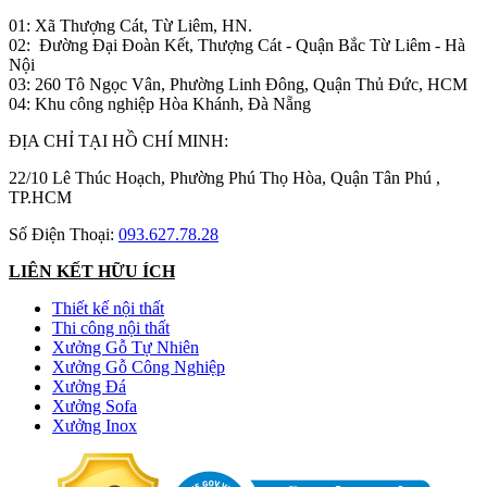
01: Xã Thượng Cát, Từ Liêm, HN.
02: Đường Đại Đoàn Kết, Thượng Cát - Quận Bắc Từ Liêm - Hà
Nội
03: 260 Tô Ngọc Vân, Phường Linh Đông, Quận Thủ Đức, HCM
04: Khu công nghiệp Hòa Khánh, Đà Nẵng
ĐỊA CHỈ TẠI HỒ CHÍ MINH:
22/10 Lê Thúc Hoạch, Phường Phú Thọ Hòa, Quận Tân Phú ,
TP.HCM
Số Điện Thoại:
093.627.78.28
LIÊN KẾT HỮU ÍCH
Thiết kế nội thất
Thi công nội thất
Xưởng Gỗ Tự Nhiên
Xưởng Gỗ Công Nghiệp
Xưởng Đá
Xưởng Sofa
Xưởng Inox