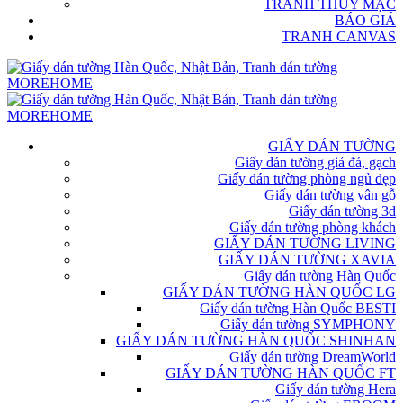
TRANH THỦY MẶC
BÁO GIÁ
TRANH CANVAS
GIẤY DÁN TƯỜNG
Giấy dán tường giả đá, gạch
Giấy dán tường phòng ngủ đẹp
Giấy dán tường vân gỗ
Giấy dán tường 3d
Giấy dán tường phòng khách
GIẤY DÁN TƯỜNG LIVING
GIẤY DÁN TƯỜNG XAVIA
Giấy dán tường Hàn Quốc
GIẤY DÁN TƯỜNG HÀN QUỐC LG
Giấy dán tường Hàn Quốc BESTI
Giấy dán tường SYMPHONY
GIẤY DÁN TƯỜNG HÀN QUỐC SHINHAN
Giấy dán tường DreamWorld
GIẤY DÁN TƯỜNG HÀN QUỐC FT
Giấy dán tường Hera