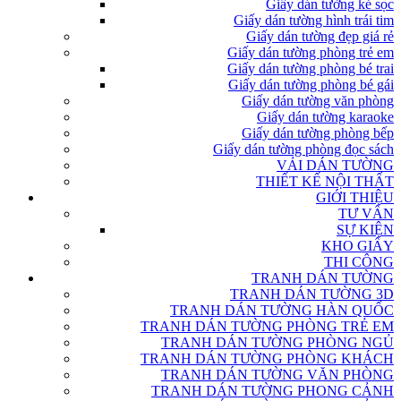
Giấy dán tường kẻ sọc
Giấy dán tường hình trái tim
Giấy dán tường đẹp giá rẻ
Giấy dán tường phòng trẻ em
Giấy dán tường phòng bé trai
Giấy dán tường phòng bé gái
Giấy dán tường văn phòng
Giấy dán tường karaoke
Giấy dán tường phòng bếp
Giấy dán tường phòng đọc sách
VẢI DÁN TƯỜNG
THIẾT KẾ NỘI THẤT
GIỚI THIỆU
TƯ VẤN
SỰ KIỆN
KHO GIẤY
THI CÔNG
TRANH DÁN TƯỜNG
TRANH DÁN TƯỜNG 3D
TRANH DÁN TƯỜNG HÀN QUỐC
TRANH DÁN TƯỜNG PHÒNG TRẺ EM
TRANH DÁN TƯỜNG PHÒNG NGỦ
TRANH DÁN TƯỜNG PHÒNG KHÁCH
TRANH DÁN TƯỜNG VĂN PHÒNG
TRANH DÁN TƯỜNG PHONG CẢNH