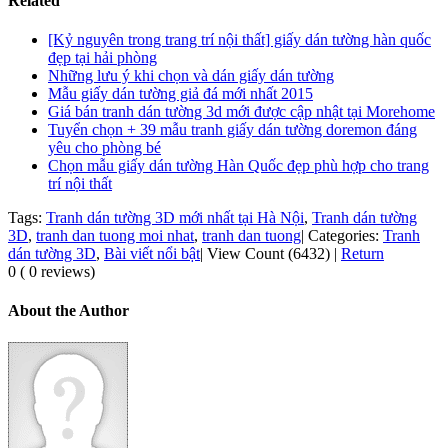
Related
[Kỷ nguyên trong trang trí nội thất] giấy dán tường hàn quốc
đẹp tại hải phòng
Những lưu ý khi chọn và dán giấy dán tường
Mẫu giấy dán tường giả đá mới nhất 2015
Giá bán tranh dán tường 3d mới được cập nhật tại Morehome
Tuyển chọn + 39 mẫu tranh giấy dán tường doremon đáng
yêu cho phòng bé
Chọn mẫu giấy dán tường Hàn Quốc đẹp phù hợp cho trang
trí nội thất
Tags:
Tranh dán tường 3D mới nhất tại Hà Nội
,
Tranh dán tường
3D
,
tranh dan tuong moi nhat
,
tranh dan tuong
|
Categories:
Tranh
dán tường 3D
,
Bài viết nổi bật
|
View Count (6432)
|
Return
0 ( 0 reviews)
About the Author