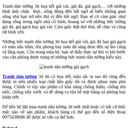
Tranh dán tường 3d họa tiết giả vải, giả đá, giả gạch… với những
hình ảnh chân thực, sống động đến bất ngờ sẽ biến không gian
sống nhà bạn trở nên thú vị đến bất ngờ. Bạn sẽ có cảm giác như
đang sống trong ngôi nhà cổ kính, hoang sơ với những bức tường
giả đá, giá gạch hay giả vải. Cảm giác thật thư thái, dễ chịu và cũng
rất bình yên.
Những bức tranh dán tường 3d họa tiết giả vải, giả đá hay giả gạch
có màu nâu trầm, rêu phong hay màu đá sáng đem đến sự ấm cúng
và lãng mạn. Còn trong mùa hè, bạn sẽ thấy thực sự thú vị khi bước
vào căn phòng được trang trí những bức tranh dán tường kiểu này.
Tranh dán tường
3d dù có họa tiết, màu sắc ra sao thì cũng đều
được in trên nhiều loại chất liệu giấy tốt và được phun màu phủ
bóng. Chính vì vậy sản phẩm có khả năng chống thấm, chống rêu
mốc, chống trầy xước và dễ dàng cọ rửa bề mặt bằng xà phòng hay
khăn ướt.
Để liên hệ đặt mua tranh dán tường 3d mới nhất hoặc có bất cứ thắc
mắc nào về sản phẩm, khách hàng có thể gọi đến số điện thoại
0975438686 để được tư vấn cụ thể hơn.