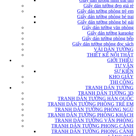
Giấy dán tường hình trái tim
Giấy dán tường đẹp giá rẻ
Giấy dán tường phòng trẻ em
Giấy dán tường phòng bé trai
Giấy dán tường phòng bé gái
Giấy dán tường văn phòng
Giấy dán tường karaoke
Giấy dán tường phòng bếp
Giấy dán tường phòng đọc sách
VẢI DÁN TƯỜNG
THIẾT KẾ NỘI THẤT
GIỚI THIỆU
TƯ VẤN
SỰ KIỆN
KHO GIẤY
THI CÔNG
TRANH DÁN TƯỜNG
TRANH DÁN TƯỜNG 3D
TRANH DÁN TƯỜNG HÀN QUỐC
TRANH DÁN TƯỜNG PHÒNG TRẺ EM
TRANH DÁN TƯỜNG PHÒNG NGỦ
TRANH DÁN TƯỜNG PHÒNG KHÁCH
TRANH DÁN TƯỜNG VĂN PHÒNG
TRANH DÁN TƯỜNG PHONG CẢNH
TRANH DÁN TƯỜNG PHONG CẢNH