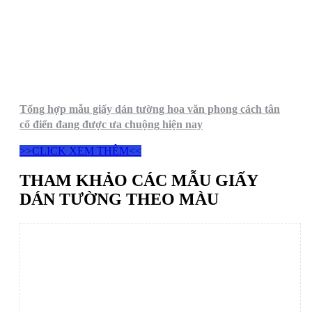
Tổng hợp mẫu giấy dán tường hoa văn phong cách tân
cổ điển đang được ưa chuộng hiện nay
>>CLICK XEM THÊM<<
THAM KHẢO CÁC MẪU GIẤY
DÁN TƯỜNG THEO MÀU