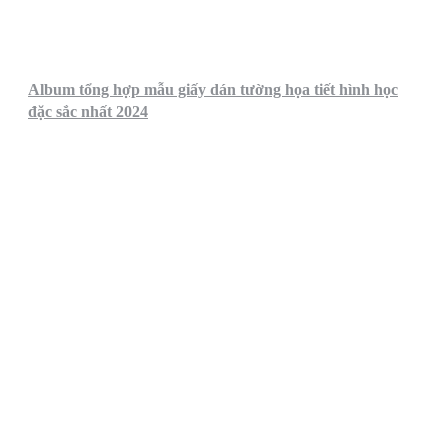
Album tổng hợp mẫu giấy dán tường họa tiết hình học
đặc sắc nhất 2024