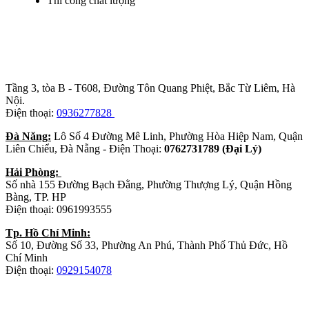
Thi công chất lượng
Trụ sở chính
:
Tầng 3, tòa B - T608, Đường Tôn Quang Phiệt, Bắc Từ Liêm, Hà
Nội.
Điện thoại:
0936277828
Đà Năng:
Lô Số 4 Đường Mê Linh, Phường Hòa Hiệp Nam, Quận
Liên Chiểu, Đà Nẵng - Điện Thoại:
0762731789 (Đại Lý)
Hải Phòng:
Số nhà 155 Đường Bạch Đằng, Phường Thượng Lý, Quận Hồng
Bàng, TP. HP
Điện thoại: 0961993555
Tp. Hồ Chí Minh:
Số 10, Đường Số 33, Phường An Phú, Thành Phố Thủ Đức, Hồ
Chí Minh
Điện thoại:
0929154078
Nhà máy sản xuất đồ gỗ: