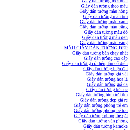
Giấy dán tường mới nhất
Giấy dán tường theo màu
Giấy dán tường màu hồng
Giấy dán tường màu tím
Giấy dán tường màu xanh
Giấy dán tường màu trắng
Giấy dán tường màu đỏ
Giấy dán tường màu đen
Giấy dán tường màu vàng
MẪU GIẤY DÁN TƯỜNG ĐẸP
Giấy dán tường bán chạy nhất
Giấy dán tường cao cấp
Giấy dán tường cổ điển, tân cổ điển
Giấy dán tường hiện đại
Giấy dán tường giả vải
Giấy dán tường hoa lá
Giấy dán tường giả da
Giấy dán tường kẻ sọc
Giấy dán tường hình trái tim
Giấy dán tường đẹp giá rẻ
Giấy dán tường phòng trẻ em
Giấy dán tường phòng bé trai
Giấy dán tường phòng bé gái
Giấy dán tường văn phòng
Giấy dán tường karaoke