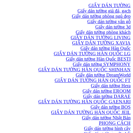
GIẤY DÁN TƯỜNG
Giấy dán tường giả đá, gạch
Giấy dán tường phòng ngủ đẹp
Giấy dán tường vân gỗ
Giấy dán tường 3d
Giấy dán tường phòng khách
GIẤY DÁN TƯỜNG LIVING
GIẤY DÁN TƯỜNG XAVIA
Giấy dán tường Hàn Quốc
GIẤY DÁN TƯỜNG HÀN QUỐC LG
Giấy dán tường Hàn Quốc BESTI
Giấy dán tường SYMPHONY
GIẤY DÁN TƯỜNG HÀN QUỐC SHINHAN
Giấy dán tường DreamWorld
GIẤY DÁN TƯỜNG HÀN QUỐC FT
Giấy dán tường Hera
Giấy dán tường EROOM
Giấy dán tường DARAE
GIẤY DÁN TƯỜNG HÀN QUỐC GAENARI
Giấy dán tường BOS
GIẤY DÁN TƯỜNG HÀN QUỐC JEIL
Giấy dán tường Nhật Bản
PHONG CÁCH
Giấy dán tường hình cây