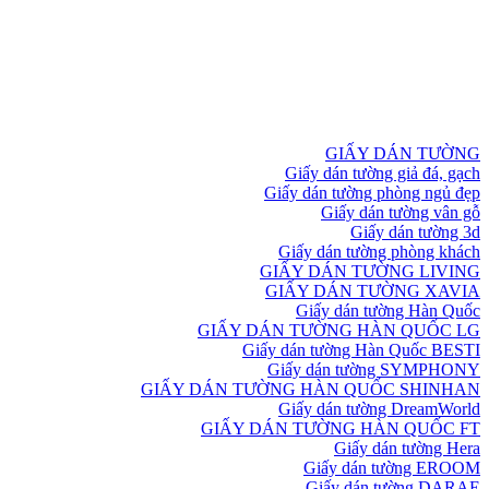
GIẤY DÁN TƯỜNG
Giấy dán tường giả đá, gạch
Giấy dán tường phòng ngủ đẹp
Giấy dán tường vân gỗ
Giấy dán tường 3d
Giấy dán tường phòng khách
GIẤY DÁN TƯỜNG LIVING
GIẤY DÁN TƯỜNG XAVIA
Giấy dán tường Hàn Quốc
GIẤY DÁN TƯỜNG HÀN QUỐC LG
Giấy dán tường Hàn Quốc BESTI
Giấy dán tường SYMPHONY
GIẤY DÁN TƯỜNG HÀN QUỐC SHINHAN
Giấy dán tường DreamWorld
GIẤY DÁN TƯỜNG HÀN QUỐC FT
Giấy dán tường Hera
Giấy dán tường EROOM
Giấy dán tường DARAE