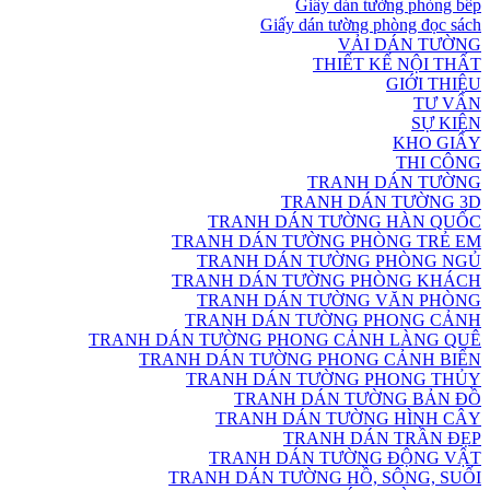
Giấy dán tường phòng bếp
Giấy dán tường phòng đọc sách
VẢI DÁN TƯỜNG
THIẾT KẾ NỘI THẤT
GIỚI THIỆU
TƯ VẤN
SỰ KIỆN
KHO GIẤY
THI CÔNG
TRANH DÁN TƯỜNG
TRANH DÁN TƯỜNG 3D
TRANH DÁN TƯỜNG HÀN QUỐC
TRANH DÁN TƯỜNG PHÒNG TRẺ EM
TRANH DÁN TƯỜNG PHÒNG NGỦ
TRANH DÁN TƯỜNG PHÒNG KHÁCH
TRANH DÁN TƯỜNG VĂN PHÒNG
TRANH DÁN TƯỜNG PHONG CẢNH
TRANH DÁN TƯỜNG PHONG CẢNH LÀNG QUÊ
TRANH DÁN TƯỜNG PHONG CẢNH BIỂN
TRANH DÁN TƯỜNG PHONG THỦY
TRANH DÁN TƯỜNG BẢN ĐỒ
TRANH DÁN TƯỜNG HÌNH CÂY
TRANH DÁN TRẦN ĐẸP
TRANH DÁN TƯỜNG ĐỘNG VẬT
TRANH DÁN TƯỜNG HỒ, SÔNG, SUỐI