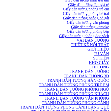
Giấy dán tường hình trái tim
Giấy dán tường đẹp giá rẻ
Giấy dán tường phòng trẻ em
Giấy dán tường phòng bé trai
Giấy dán tường phòng bé gái
Giấy dán tường văn phòng
Giấy dán tường karaoke
Giấy dán tường phòng bếp
Giấy dán tường phòng đọc sách
VẢI DÁN TƯỜNG
THIẾT KẾ NỘI THẤT
GIỚI THIỆU
TƯ VẤN
SỰ KIỆN
KHO GIẤY
THI CÔNG
TRANH DÁN TƯỜNG
TRANH DÁN TƯỜNG 3D
TRANH DÁN TƯỜNG HÀN QUỐC
TRANH DÁN TƯỜNG PHÒNG TRẺ EM
TRANH DÁN TƯỜNG PHÒNG NGỦ
TRANH DÁN TƯỜNG PHÒNG KHÁCH
TRANH DÁN TƯỜNG VĂN PHÒNG
TRANH DÁN TƯỜNG PHONG CẢNH
TRANH DÁN TƯỜNG PHONG CẢNH LÀNG QUÊ