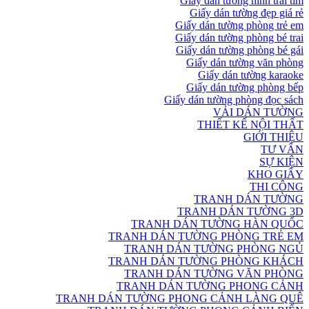
Giấy dán tường hình trái tim
Giấy dán tường đẹp giá rẻ
Giấy dán tường phòng trẻ em
Giấy dán tường phòng bé trai
Giấy dán tường phòng bé gái
Giấy dán tường văn phòng
Giấy dán tường karaoke
Giấy dán tường phòng bếp
Giấy dán tường phòng đọc sách
VẢI DÁN TƯỜNG
THIẾT KẾ NỘI THẤT
GIỚI THIỆU
TƯ VẤN
SỰ KIỆN
KHO GIẤY
THI CÔNG
TRANH DÁN TƯỜNG
TRANH DÁN TƯỜNG 3D
TRANH DÁN TƯỜNG HÀN QUỐC
TRANH DÁN TƯỜNG PHÒNG TRẺ EM
TRANH DÁN TƯỜNG PHÒNG NGỦ
TRANH DÁN TƯỜNG PHÒNG KHÁCH
TRANH DÁN TƯỜNG VĂN PHÒNG
TRANH DÁN TƯỜNG PHONG CẢNH
TRANH DÁN TƯỜNG PHONG CẢNH LÀNG QUÊ