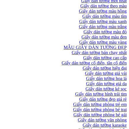
Giấy dán tường mới nhất
Giấy dán tường theo màu
Giấy dán tường màu hồng
Giấy dán tường màu tím
Giấy dán tường màu xanh
Giấy dán tường màu trắng
Giấy dán tường màu đỏ
Giấy dán tường màu đen
Giấy dán tường màu vàng
MẪU GIẤY DÁN TƯỜNG ĐẸP
Giấy dán tường bán chạy nhất
Giấy dán tường cao cấp
Giấy dán tường cổ điển, tân cổ điển
Giấy dán tường hiện đại
Giấy dán tường giả vải
Giấy dán tường hoa lá
Giấy dán tường giả da
Giấy dán tường kẻ sọc
Giấy dán tường hình trái tim
Giấy dán tường đẹp giá rẻ
Giấy dán tường phòng trẻ em
Giấy dán tường phòng bé trai
Giấy dán tường phòng bé gái
Giấy dán tường văn phòng
Giấy dán tường karaoke