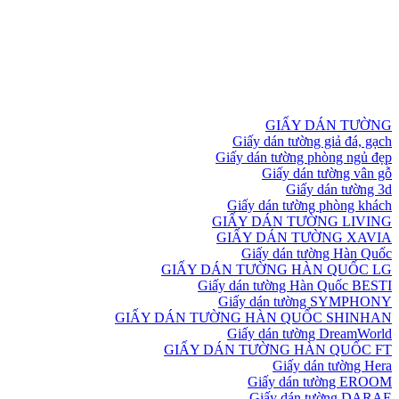
GIẤY DÁN TƯỜNG
Giấy dán tường giả đá, gạch
Giấy dán tường phòng ngủ đẹp
Giấy dán tường vân gỗ
Giấy dán tường 3d
Giấy dán tường phòng khách
GIẤY DÁN TƯỜNG LIVING
GIẤY DÁN TƯỜNG XAVIA
Giấy dán tường Hàn Quốc
GIẤY DÁN TƯỜNG HÀN QUỐC LG
Giấy dán tường Hàn Quốc BESTI
Giấy dán tường SYMPHONY
GIẤY DÁN TƯỜNG HÀN QUỐC SHINHAN
Giấy dán tường DreamWorld
GIẤY DÁN TƯỜNG HÀN QUỐC FT
Giấy dán tường Hera
Giấy dán tường EROOM
Giấy dán tường DARAE