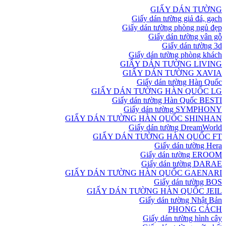
GIẤY DÁN TƯỜNG
Giấy dán tường giả đá, gạch
Giấy dán tường phòng ngủ đẹp
Giấy dán tường vân gỗ
Giấy dán tường 3d
Giấy dán tường phòng khách
GIẤY DÁN TƯỜNG LIVING
GIẤY DÁN TƯỜNG XAVIA
Giấy dán tường Hàn Quốc
GIẤY DÁN TƯỜNG HÀN QUỐC LG
Giấy dán tường Hàn Quốc BESTI
Giấy dán tường SYMPHONY
GIẤY DÁN TƯỜNG HÀN QUỐC SHINHAN
Giấy dán tường DreamWorld
GIẤY DÁN TƯỜNG HÀN QUỐC FT
Giấy dán tường Hera
Giấy dán tường EROOM
Giấy dán tường DARAE
GIẤY DÁN TƯỜNG HÀN QUỐC GAENARI
Giấy dán tường BOS
GIẤY DÁN TƯỜNG HÀN QUỐC JEIL
Giấy dán tường Nhật Bản
PHONG CÁCH
Giấy dán tường hình cây