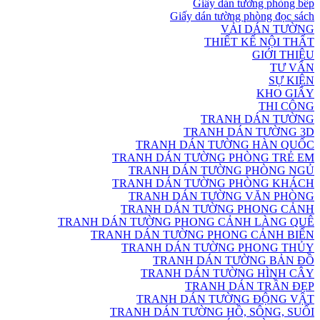
Giấy dán tường phòng bếp
Giấy dán tường phòng đọc sách
VẢI DÁN TƯỜNG
THIẾT KẾ NỘI THẤT
GIỚI THIỆU
TƯ VẤN
SỰ KIỆN
KHO GIẤY
THI CÔNG
TRANH DÁN TƯỜNG
TRANH DÁN TƯỜNG 3D
TRANH DÁN TƯỜNG HÀN QUỐC
TRANH DÁN TƯỜNG PHÒNG TRẺ EM
TRANH DÁN TƯỜNG PHÒNG NGỦ
TRANH DÁN TƯỜNG PHÒNG KHÁCH
TRANH DÁN TƯỜNG VĂN PHÒNG
TRANH DÁN TƯỜNG PHONG CẢNH
TRANH DÁN TƯỜNG PHONG CẢNH LÀNG QUÊ
TRANH DÁN TƯỜNG PHONG CẢNH BIỂN
TRANH DÁN TƯỜNG PHONG THỦY
TRANH DÁN TƯỜNG BẢN ĐỒ
TRANH DÁN TƯỜNG HÌNH CÂY
TRANH DÁN TRẦN ĐẸP
TRANH DÁN TƯỜNG ĐỘNG VẬT
TRANH DÁN TƯỜNG HỒ, SÔNG, SUỐI