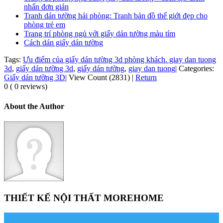
nhấn đơn giản
Tranh dán tường hải phòng: Tranh bản đồ thế giới đẹp cho
phòng trẻ em
Trang trí phòng ngủ với giấy dán tường màu tím
Cách dán giấy dán tường
Tags:
Ưu điểm của giấy dán tường 3d phòng khách. giay dan tuong
3d
,
giấy dán tường 3d
,
giấy dán tường
,
giay dan tuong
|
Categories:
Giấy dán tường 3D
|
View Count (2831)
|
Return
0 ( 0 reviews)
About the Author
THIẾT KẾ NỘI THẤT MOREHOME