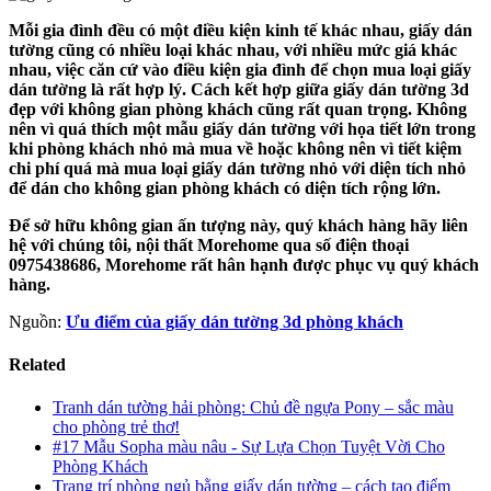
Mỗi gia đình đều có một điều kiện kinh tế khác nhau, giấy dán
tường cũng có nhiều loại khác nhau, với nhiều mức giá khác
nhau, việc căn cứ vào điều kiện gia đình để chọn mua loại giấy
dán tường là rất hợp lý. Cách kết hợp giữa giấy dán tường 3d
đẹp với không gian phòng khách cũng rất quan trọng. Không
nên vì quá thích một mẫu giấy dán tường với họa tiết lớn trong
khi phòng khách nhỏ mà mua về hoặc không nên vì tiết kiệm
chi phí quá mà mua loại giấy dán tường nhỏ với diện tích nhỏ
để dán cho không gian phòng khách có diện tích rộng lớn.
Để sở hữu không gian ấn tượng này, quý khách hàng hãy liên
hệ với chúng tôi, nội thất Morehome qua số điện thoại
0975438686, Morehome rất hân hạnh được phục vụ quý khách
hàng.
Nguồn:
Ưu điểm của giấy dán tường 3d phòng khách
Related
Tranh dán tường hải phòng: Chủ đề ngựa Pony – sắc màu
cho phòng trẻ thơ!
#17 Mẫu Sopha màu nâu - Sự Lựa Chọn Tuyệt Vời Cho
Phòng Khách
Trang trí phòng ngủ bằng giấy dán tường – cách tạo điểm