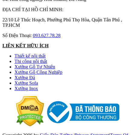
ĐỊA CHỈ TẠI HỒ CHÍ MINH:
22/10 Lê Thúc Hoạch, Phường Phú Thọ Hòa, Quận Tân Phú ,
TP.HCM
Số Điện Thoại:
093.627.78.28
LIÊN KẾT HỮU ÍCH
Thiết kế nội thất
Thi công nội thất
Xưởng Gỗ Tự Nhiên
Xưởng Gỗ Công Nghiệp
Xưởng Đá
Xưởng Sofa
Xưởng Inox