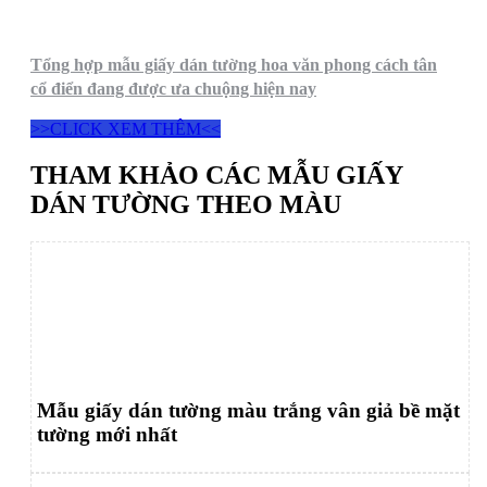
Tổng hợp mẫu giấy dán tường hoa văn phong cách tân
cổ điển đang được ưa chuộng hiện nay
>>CLICK XEM THÊM<<
THAM KHẢO CÁC MẪU GIẤY
DÁN TƯỜNG THEO MÀU
Mẫu giấy dán tường màu trắng vân giả bề mặt
tường mới nhất