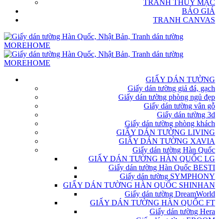
TRANH THỦY MẶC
BÁO GIÁ
TRANH CANVAS
GIẤY DÁN TƯỜNG
Giấy dán tường giả đá, gạch
Giấy dán tường phòng ngủ đẹp
Giấy dán tường vân gỗ
Giấy dán tường 3d
Giấy dán tường phòng khách
GIẤY DÁN TƯỜNG LIVING
GIẤY DÁN TƯỜNG XAVIA
Giấy dán tường Hàn Quốc
GIẤY DÁN TƯỜNG HÀN QUỐC LG
Giấy dán tường Hàn Quốc BESTI
Giấy dán tường SYMPHONY
GIẤY DÁN TƯỜNG HÀN QUỐC SHINHAN
Giấy dán tường DreamWorld
GIẤY DÁN TƯỜNG HÀN QUỐC FT
Giấy dán tường Hera