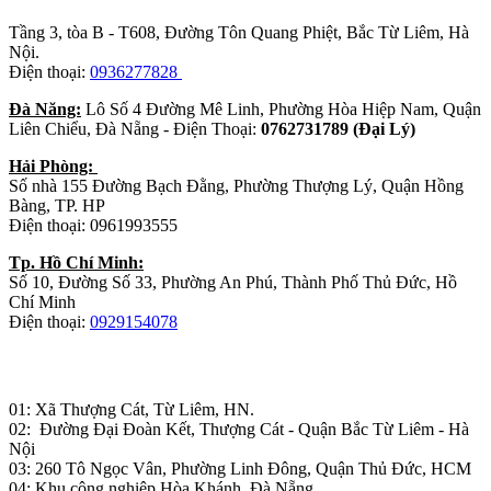
Tầng 3, tòa B - T608, Đường Tôn Quang Phiệt, Bắc Từ Liêm, Hà
Nội.
Điện thoại:
0936277828
Đà Năng:
Lô Số 4 Đường Mê Linh, Phường Hòa Hiệp Nam, Quận
Liên Chiểu, Đà Nẵng - Điện Thoại:
0762731789 (Đại Lý)
Hải Phòng:
Số nhà 155 Đường Bạch Đằng, Phường Thượng Lý, Quận Hồng
Bàng, TP. HP
Điện thoại: 0961993555
Tp. Hồ Chí Minh:
Số 10, Đường Số 33, Phường An Phú, Thành Phố Thủ Đức, Hồ
Chí Minh
Điện thoại:
0929154078
Nhà máy sản xuất đồ gỗ:
01: Xã Thượng Cát, Từ Liêm, HN.
02: Đường Đại Đoàn Kết, Thượng Cát - Quận Bắc Từ Liêm - Hà
Nội
03: 260 Tô Ngọc Vân, Phường Linh Đông, Quận Thủ Đức, HCM
04: Khu công nghiệp Hòa Khánh, Đà Nẵng