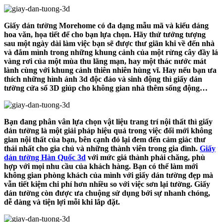
Giấy dán tường Morehome có đa dạng mẫu mã và kiểu dáng
hoa văn, họa tiết để cho bạn lựa chọn. Hãy thử tưởng tượng
sau một ngày dài làm việc bạn sẽ được thư giãn khi về đến nhà
và đắm mình trong những khung cảnh của một rừng cây đầy lá
vàng rơi của một mùa thu lãng mạn, hay một thác nước mát
lành cùng với khung cảnh thiên nhiên hùng vĩ. Hay nếu bạn ưa
thích những hình ảnh 3d độc đáo và sinh động thì giấy dán
tường cửa sổ 3D giúp cho không gian nhà thêm sống động…
Bạn đang phân vân lựa chọn vật liệu trang trí nội thất thì giấy
dán tường là một giải pháp hiệu quả trong việc đổi mới không
gian nội thất của bạn, bên cạnh đó lại đem đến cảm giác thư
thái nhất cho gia chủ và những thành viên trong gia đình.
Giấy
dán tường Hàn Quốc 3d
với mức giá thành phải chăng, phù
hợp với mọi nhu cầu của khách hàng. Bạn có thể làm mới
không gian phòng khách của mình với giấy dán tường đẹp mà
vẫn tiết kiệm chi phí hơn nhiều so với việc sơn lại tường. Giấy
dán tường còn được ưa chuộng sử dụng bởi sự nhanh chóng,
dễ dàng và tiện lợi mỗi khi lắp đặt.