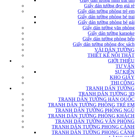
Giấy dán tường hình trái tim
Giấy dán tường đẹp giá rẻ
Giấy dán tường phòng trẻ em
Giấy dán tường phòng bé trai
Giấy dán tường phòng bé gái
Giấy dán tường văn phòng
Giấy dán tường karaoke
Giấy dán tường phòng bếp
Giấy dán tường phòng đọc sách
VẢI DÁN TƯỜNG
THIẾT KẾ NỘI THẤT
GIỚI THIỆU
TƯ VẤN
SỰ KIỆN
KHO GIẤY
THI CÔNG
TRANH DÁN TƯỜNG
TRANH DÁN TƯỜNG 3D
TRANH DÁN TƯỜNG HÀN QUỐC
TRANH DÁN TƯỜNG PHÒNG TRẺ EM
TRANH DÁN TƯỜNG PHÒNG NGỦ
TRANH DÁN TƯỜNG PHÒNG KHÁCH
TRANH DÁN TƯỜNG VĂN PHÒNG
TRANH DÁN TƯỜNG PHONG CẢNH
TRANH DÁN TƯỜNG PHONG CẢNH