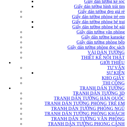
Giấy dán tường kẻ sọc
Giấy dán tường hình trái tim
Giấy dán tường đẹp giá rẻ
Giấy dán tường phòng trẻ em
Giấy dán tường phòng bé trai
Giấy dán tường phòng bé gái
Giấy dán tường văn phòng
Giấy dán tường karaoke
Giấy dán tường phòng bếp
Giấy dán tường phòng đọc sách
VẢI DÁN TƯỜNG
THIẾT KẾ NỘI THẤT
GIỚI THIỆU
TƯ VẤN
SỰ KIỆN
KHO GIẤY
THI CÔNG
TRANH DÁN TƯỜNG
TRANH DÁN TƯỜNG 3D
TRANH DÁN TƯỜNG HÀN QUỐC
TRANH DÁN TƯỜNG PHÒNG TRẺ EM
TRANH DÁN TƯỜNG PHÒNG NGỦ
TRANH DÁN TƯỜNG PHÒNG KHÁCH
TRANH DÁN TƯỜNG VĂN PHÒNG
TRANH DÁN TƯỜNG PHONG CẢNH