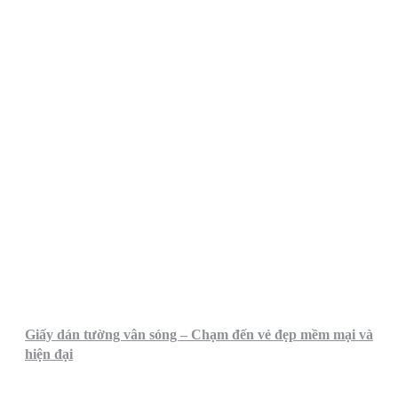
Giấy dán tường vân sóng – Chạm đến vẻ đẹp mềm mại và
hiện đại