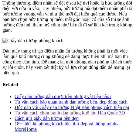
Thông thường, điểm nhấn sẽ đặt ở sau kệ tivi hoặc là bức tường đói
diện với cửa ra vào. Tuy nhiên, bức tường mà đặt điểm nhấn phải là
bức tường vuông vắn vì như thế mới đạt hiệu quả cao được. Nếu
bạn lựa chọn bức tường bị méo, mất góc hoặc có cửa sổ thì sẽ ảnh
hưởng đến tính thẩm mỹ cũng như bị mất đi sự liên kết trong không
gian.
Dán giấy trang trí tạo điểm nhấn ấn tượng không phải là một việc
làm quá khó nhưng cũng không dễ dàng thực hiện khi mà bạn thi
công theo cảm tính. Để mang lại một không gian phòng khách thực
sự lôi cuốn, hãy xem xét thật kỹ và lựa chọn đúng đắn để mang lại
hiệu quả.
Related
Giấy dán tường dán được trên những vật liệu nào?
Tư vấn cách bảo quản tranh dán tường bền, đẹp đúng cách
Độc đáo với Giấy dán tường Nhật Bản phong cách hiện đại
Tư vấn cách chọn tranh dán tường khổ lớn Hàn Quốc 3D
Cách giữ giấy dán tường bền đẹp
18+ thiết kế phòng khách biệt thự đẹp và thông minh-
MoreHome