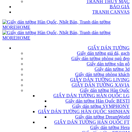
TRANH THỦY MẶC
BÁO GIÁ
TRANH CANVAS
GIẤY DÁN TƯỜNG
Giấy dán tường giả đá, gạch
Giấy dán tường phòng ngủ đẹp
Giấy dán tường vân gỗ
Giấy dán tường 3d
Giấy dán tường phòng khách
GIẤY DÁN TƯỜNG LIVING
GIẤY DÁN TƯỜNG XAVIA
Giấy dán tường Hàn Quốc
GIẤY DÁN TƯỜNG HÀN QUỐC LG
Giấy dán tường Hàn Quốc BESTI
Giấy dán tường SYMPHONY
GIẤY DÁN TƯỜNG HÀN QUỐC SHINHAN
Giấy dán tường DreamWorld
GIẤY DÁN TƯỜNG HÀN QUỐC FT
Giấy dán tường Hera