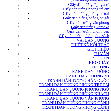
Giấy dán tường hình trái tim
Giấy dán tường đẹp giá rẻ
Giấy dán tường phòng trẻ em
Giấy dán tường phòng bé trai
Giấy dán tường phòng bé gái
Giấy dán tường văn phòng
Giấy dán tường karaoke
Giấy dán tường phòng bếp
Giấy dán tường phòng đọc sách
VẢI DÁN TƯỜNG
THIẾT KẾ NỘI THẤT
GIỚI THIỆU
TƯ VẤN
SỰ KIỆN
KHO GIẤY
THI CÔNG
TRANH DÁN TƯỜNG
TRANH DÁN TƯỜNG 3D
TRANH DÁN TƯỜNG HÀN QUỐC
TRANH DÁN TƯỜNG PHÒNG TRẺ EM
TRANH DÁN TƯỜNG PHÒNG NGỦ
TRANH DÁN TƯỜNG PHÒNG KHÁCH
TRANH DÁN TƯỜNG VĂN PHÒNG
TRANH DÁN TƯỜNG PHONG CẢNH
TRANH DÁN TƯỜNG PHONG CẢNH