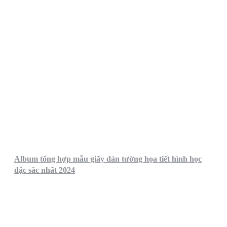
Album tổng hợp mẫu giấy dán tường họa tiết hình học
đặc sắc nhất 2024