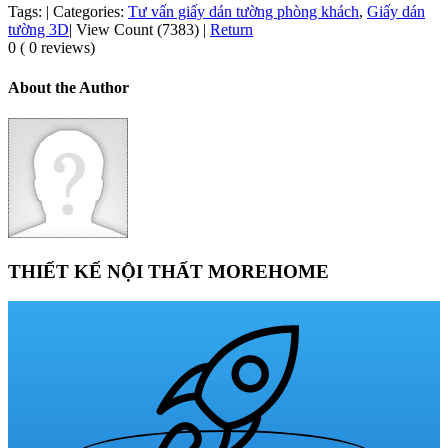
Tags:
|
Categories:
Tư vấn giấy dán tường phòng khách
,
Giấy dán
tường 3D
|
View Count (7383)
|
Return
0 ( 0 reviews)
About the Author
THIẾT KẾ NỘI THẤT MOREHOME