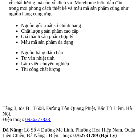
về chất lượng mà còn về dịch vụ. Morehome luôn dẫn đầu
trong mọi phong cách thiết kế và mẫu mã sản phẩm cũng như
nguồn hàng cung ứng.
Nguồn gốc xuất sứ chính hãng
Chất lượng sản phẩm cao cấp
Giá thành sản phẩm hợp lý
Mẫu mã sản phẩm đa dạng
Nguồn hàng đảm bảo
Tư vấn nhiệt tình
Làm việc chuyên nghiệp
Thi công chất lượng
Trụ sở chính
:
Tầng 3, tòa B - T608, Đường Tôn Quang Phiệt, Bắc Từ Liêm, Hà
Nội.
Điện thoại:
0936277828
Đà Năng:
Lô Số 4 Đường Mê Linh, Phường Hòa Hiệp Nam, Quận
Liên Chiểu, Đà Nẵng - Điện Thoại:
0762731789 (Đại Lý)