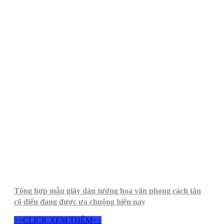
Tổng hợp mẫu giấy dán tường hoa văn phong cách tân
cổ điển đang được ưa chuộng hiện nay
>>CLICK XEM THÊM<<