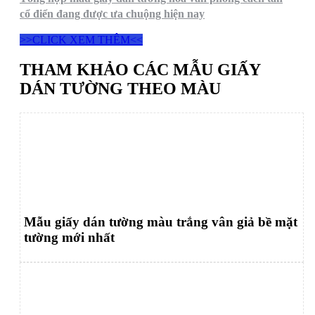
cổ điển đang được ưa chuộng hiện nay
>>CLICK XEM THÊM<<
THAM KHẢO CÁC MẪU GIẤY
DÁN TƯỜNG THEO MÀU
Mẫu giấy dán tường màu trắng vân giả bề mặt
tường mới nhất