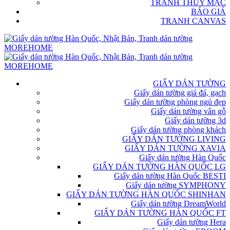
TRANH THỦY MẶC
BÁO GIÁ
TRANH CANVAS
GIẤY DÁN TƯỜNG
Giấy dán tường giả đá, gạch
Giấy dán tường phòng ngủ đẹp
Giấy dán tường vân gỗ
Giấy dán tường 3d
Giấy dán tường phòng khách
GIẤY DÁN TƯỜNG LIVING
GIẤY DÁN TƯỜNG XAVIA
Giấy dán tường Hàn Quốc
GIẤY DÁN TƯỜNG HÀN QUỐC LG
Giấy dán tường Hàn Quốc BESTI
Giấy dán tường SYMPHONY
GIẤY DÁN TƯỜNG HÀN QUỐC SHINHAN
Giấy dán tường DreamWorld
GIẤY DÁN TƯỜNG HÀN QUỐC FT
Giấy dán tường Hera