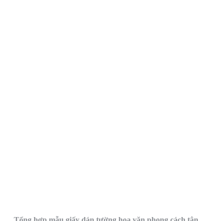
Tổng hợp mẫu giấy dán tường hoa văn phong cách tân