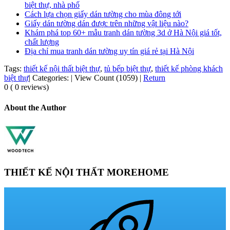
biệt thự, nhà phố
Cách lựa chọn giấy dán tường cho mùa đông tới
Giấy dán tường dán được trên những vật liệu nào?
Khám phá top 60+ mẫu tranh dán tường 3d ở Hà Nội giá tốt,
chất lượng
Địa chỉ mua tranh dán tường uy tín giá rẻ tại Hà Nội
Tags:
thiết kế nội thất biệt thự
,
tủ bếp biệt thự
,
thiết kế phòng khách
biệt thự
|
Categories:
|
View Count (1059)
|
Return
0 ( 0 reviews)
About the Author
THIẾT KẾ NỘI THẤT MOREHOME