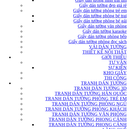
Giấy dán tường hình trái tim
Giấy dán tường đẹp giá rẻ
Giấy dán tường phòng trẻ em
Giấy dán tường phòng bé trai
Giấy dán tường phòng bé gái
Giấy dán tường văn phòng
Giấy dán tường karaoke
Giấy dán tường phòng bếp
Giấy dán tường phòng đọc sách
VẢI DÁN TƯỜNG
THIẾT KẾ NỘI THẤT
GIỚI THIỆU
TƯ VẤN
SỰ KIỆN
KHO GIẤY
THI CÔNG
TRANH DÁN TƯỜNG
TRANH DÁN TƯỜNG 3D
TRANH DÁN TƯỜNG HÀN QUỐC
TRANH DÁN TƯỜNG PHÒNG TRẺ EM
TRANH DÁN TƯỜNG PHÒNG NGỦ
TRANH DÁN TƯỜNG PHÒNG KHÁCH
TRANH DÁN TƯỜNG VĂN PHÒNG
TRANH DÁN TƯỜNG PHONG CẢNH
TRANH DÁN TƯỜNG PHONG CẢNH