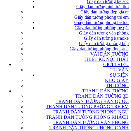
Giấy dán tường kẻ sọc
Giấy dán tường hình trái tim
Giấy dán tường đẹp giá rẻ
Giấy dán tường phòng trẻ em
Giấy dán tường phòng bé trai
Giấy dán tường phòng bé gái
Giấy dán tường văn phòng
Giấy dán tường karaoke
Giấy dán tường phòng bếp
Giấy dán tường phòng đọc sách
VẢI DÁN TƯỜNG
THIẾT KẾ NỘI THẤT
GIỚI THIỆU
TƯ VẤN
SỰ KIỆN
KHO GIẤY
THI CÔNG
TRANH DÁN TƯỜNG
TRANH DÁN TƯỜNG 3D
TRANH DÁN TƯỜNG HÀN QUỐC
TRANH DÁN TƯỜNG PHÒNG TRẺ EM
TRANH DÁN TƯỜNG PHÒNG NGỦ
TRANH DÁN TƯỜNG PHÒNG KHÁCH
TRANH DÁN TƯỜNG VĂN PHÒNG
TRANH DÁN TƯỜNG PHONG CẢNH