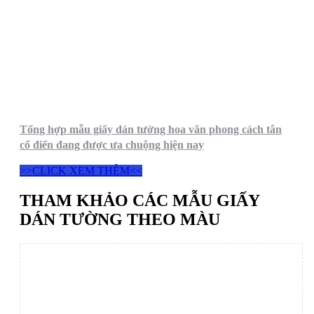
Tổng hợp mẫu giấy dán tường hoa văn phong cách tân
cổ điển đang được ưa chuộng hiện nay
>>CLICK XEM THÊM<<
THAM KHẢO CÁC MẪU GIẤY
DÁN TƯỜNG THEO MÀU