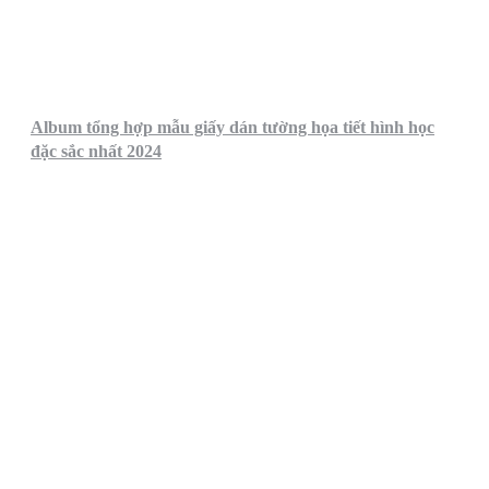
Album tổng hợp mẫu giấy dán tường họa tiết hình học
đặc sắc nhất 2024