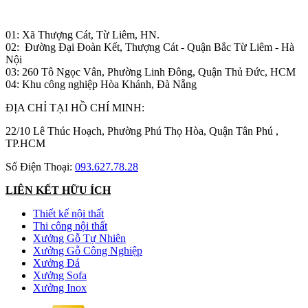
Nhà máy sản xuất đồ gỗ:
01: Xã Thượng Cát, Từ Liêm, HN.
02: Đường Đại Đoàn Kết, Thượng Cát - Quận Bắc Từ Liêm - Hà
Nội
03: 260 Tô Ngọc Vân, Phường Linh Đông, Quận Thủ Đức, HCM
04: Khu công nghiệp Hòa Khánh, Đà Nẵng
ĐỊA CHỈ TẠI HỒ CHÍ MINH:
22/10 Lê Thúc Hoạch, Phường Phú Thọ Hòa, Quận Tân Phú ,
TP.HCM
Số Điện Thoại:
093.627.78.28
LIÊN KẾT HỮU ÍCH
Thiết kế nội thất
Thi công nội thất
Xưởng Gỗ Tự Nhiên
Xưởng Gỗ Công Nghiệp
Xưởng Đá
Xưởng Sofa
Xưởng Inox