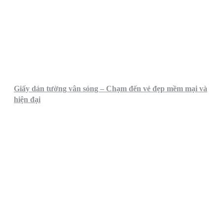
Giấy dán tường vân sóng – Chạm đến vẻ đẹp mềm mại và
hiện đại