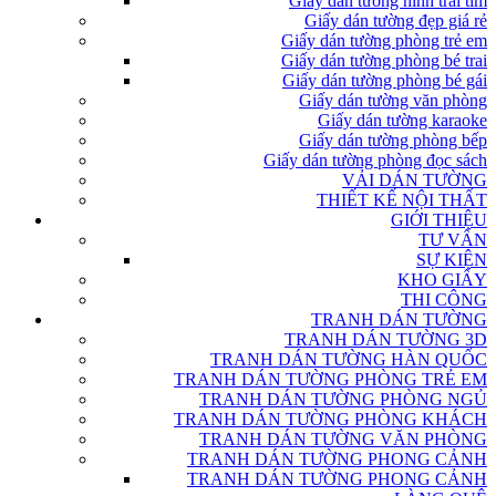
Giấy dán tường hình trái tim
Giấy dán tường đẹp giá rẻ
Giấy dán tường phòng trẻ em
Giấy dán tường phòng bé trai
Giấy dán tường phòng bé gái
Giấy dán tường văn phòng
Giấy dán tường karaoke
Giấy dán tường phòng bếp
Giấy dán tường phòng đọc sách
VẢI DÁN TƯỜNG
THIẾT KẾ NỘI THẤT
GIỚI THIỆU
TƯ VẤN
SỰ KIỆN
KHO GIẤY
THI CÔNG
TRANH DÁN TƯỜNG
TRANH DÁN TƯỜNG 3D
TRANH DÁN TƯỜNG HÀN QUỐC
TRANH DÁN TƯỜNG PHÒNG TRẺ EM
TRANH DÁN TƯỜNG PHÒNG NGỦ
TRANH DÁN TƯỜNG PHÒNG KHÁCH
TRANH DÁN TƯỜNG VĂN PHÒNG
TRANH DÁN TƯỜNG PHONG CẢNH
TRANH DÁN TƯỜNG PHONG CẢNH