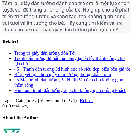
Tóm lại, giấy dán tường dành cho trẻ em là một lựa chọn 
tuyệt vời để trang trí phòng của bé. Nó giúp cho trẻ phát 
triển trí tưởng tượng và sáng tạo, tạo không gian sống 
vui tươi và ấn tượng cho bé. Hãy cùng tìm kiếm và lựa 
chọn cho bé một mẫu giấy dán tường phù hợp nhé!
Related
Trang trí giấy dán tường đón Tết
Tranh dán tường 3d bát mã mang lại tài lộc thành công cho
gia chủ
45+ Tranh dán tường 3d hình cửa sổ siêu đẹp, siêu bền giá tốt
Bí quyết lựa chọn giấy dán tường phòng khách nhỏ
25 Mẫu tranh dán tường 3d Nhật Bản đẹp cho không gian
thêm sáng
Hình ảnh tranh dán tường đẹp cho không gian phòng khách
Tags:
|
Categories:
|
View Count (1270)
|
Return
0 ( 0 reviews)
About the Author