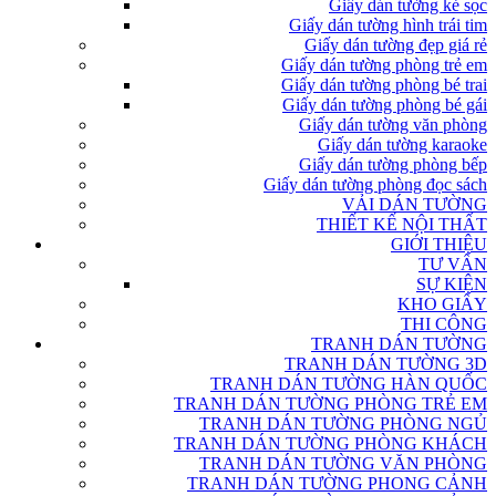
Giấy dán tường kẻ sọc
Giấy dán tường hình trái tim
Giấy dán tường đẹp giá rẻ
Giấy dán tường phòng trẻ em
Giấy dán tường phòng bé trai
Giấy dán tường phòng bé gái
Giấy dán tường văn phòng
Giấy dán tường karaoke
Giấy dán tường phòng bếp
Giấy dán tường phòng đọc sách
VẢI DÁN TƯỜNG
THIẾT KẾ NỘI THẤT
GIỚI THIỆU
TƯ VẤN
SỰ KIỆN
KHO GIẤY
THI CÔNG
TRANH DÁN TƯỜNG
TRANH DÁN TƯỜNG 3D
TRANH DÁN TƯỜNG HÀN QUỐC
TRANH DÁN TƯỜNG PHÒNG TRẺ EM
TRANH DÁN TƯỜNG PHÒNG NGỦ
TRANH DÁN TƯỜNG PHÒNG KHÁCH
TRANH DÁN TƯỜNG VĂN PHÒNG
TRANH DÁN TƯỜNG PHONG CẢNH