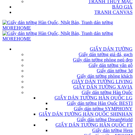
TRANH THỦY MẶC
BÁO GIÁ
TRANH CANVAS
GIẤY DÁN TƯỜNG
Giấy dán tường giả đá, gạch
Giấy dán tường phòng ngủ đẹp
Giấy dán tường vân gỗ
Giấy dán tường 3d
Giấy dán tường phòng khách
GIẤY DÁN TƯỜNG LIVING
GIẤY DÁN TƯỜNG XAVIA
Giấy dán tường Hàn Quốc
GIẤY DÁN TƯỜNG HÀN QUỐC LG
Giấy dán tường Hàn Quốc BESTI
Giấy dán tường SYMPHONY
GIẤY DÁN TƯỜNG HÀN QUỐC SHINHAN
Giấy dán tường DreamWorld
GIẤY DÁN TƯỜNG HÀN QUỐC FT
Giấy dán tường Hera