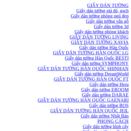
GIẤY DÁN TƯỜNG
Giấy dán tường giả đá, gạch
Giấy dán tường phòng ngủ đẹp
Giấy dán tường vân gỗ
Giấy dán tường 3d
Giấy dán tường phòng khách
GIẤY DÁN TƯỜNG LIVING
GIẤY DÁN TƯỜNG XAVIA
Giấy dán tường Hàn Quốc
GIẤY DÁN TƯỜNG HÀN QUỐC LG
Giấy dán tường Hàn Quốc BESTI
Giấy dán tường SYMPHONY
GIẤY DÁN TƯỜNG HÀN QUỐC SHINHAN
Giấy dán tường DreamWorld
GIẤY DÁN TƯỜNG HÀN QUỐC FT
Giấy dán tường Hera
Giấy dán tường EROOM
Giấy dán tường DARAE
GIẤY DÁN TƯỜNG HÀN QUỐC GAENARI
Giấy dán tường BOS
GIẤY DÁN TƯỜNG HÀN QUỐC JEIL
Giấy dán tường Nhật Bản
PHONG CÁCH
Giấy dán tường hình cây