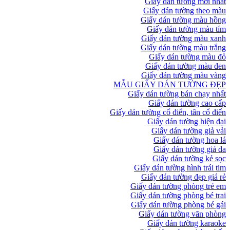
Giấy dán tường mới nhất
Giấy dán tường theo màu
Giấy dán tường màu hồng
Giấy dán tường màu tím
Giấy dán tường màu xanh
Giấy dán tường màu trắng
Giấy dán tường màu đỏ
Giấy dán tường màu đen
Giấy dán tường màu vàng
MẪU GIẤY DÁN TƯỜNG ĐẸP
Giấy dán tường bán chạy nhất
Giấy dán tường cao cấp
Giấy dán tường cổ điển, tân cổ điển
Giấy dán tường hiện đại
Giấy dán tường giả vải
Giấy dán tường hoa lá
Giấy dán tường giả da
Giấy dán tường kẻ sọc
Giấy dán tường hình trái tim
Giấy dán tường đẹp giá rẻ
Giấy dán tường phòng trẻ em
Giấy dán tường phòng bé trai
Giấy dán tường phòng bé gái
Giấy dán tường văn phòng
Giấy dán tường karaoke