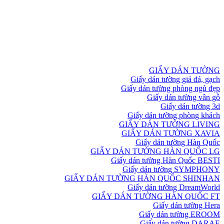
GIẤY DÁN TƯỜNG
Giấy dán tường giả đá, gạch
Giấy dán tường phòng ngủ đẹp
Giấy dán tường vân gỗ
Giấy dán tường 3d
Giấy dán tường phòng khách
GIẤY DÁN TƯỜNG LIVING
GIẤY DÁN TƯỜNG XAVIA
Giấy dán tường Hàn Quốc
GIẤY DÁN TƯỜNG HÀN QUỐC LG
Giấy dán tường Hàn Quốc BESTI
Giấy dán tường SYMPHONY
GIẤY DÁN TƯỜNG HÀN QUỐC SHINHAN
Giấy dán tường DreamWorld
GIẤY DÁN TƯỜNG HÀN QUỐC FT
Giấy dán tường Hera
Giấy dán tường EROOM
Giấy dán tường DARAE