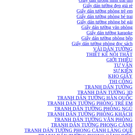
Giấy dán tường hình trái tim
Giấy dán tường đẹp giá rẻ
Giấy dán tường phòng trẻ em
Giấy dán tường phòng bé trai
Giấy dán tường phòng bé gái
Giấy dán tường văn phòng
Giấy dán tường karaoke
Giấy dán tường phòng bếp
Giấy dán tường phòng đọc sách
VẢI DÁN TƯỜNG
THIẾT KẾ NỘI THẤT
GIỚI THIỆU
TƯ VẤN
SỰ KIỆN
KHO GIẤY
THI CÔNG
TRANH DÁN TƯỜNG
TRANH DÁN TƯỜNG 3D
TRANH DÁN TƯỜNG HÀN QUỐC
TRANH DÁN TƯỜNG PHÒNG TRẺ EM
TRANH DÁN TƯỜNG PHÒNG NGỦ
TRANH DÁN TƯỜNG PHÒNG KHÁCH
TRANH DÁN TƯỜNG VĂN PHÒNG
TRANH DÁN TƯỜNG PHONG CẢNH
TRANH DÁN TƯỜNG PHONG CẢNH LÀNG QUÊ