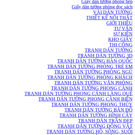
Giấy dán tường phòng bếp
Giấy dán tường phòng đọc sách
VẢI DÁN TƯỜNG
THIẾT KẾ NỘI THẤT
GIỚI THIỆU
TƯ VẤN
SỰ KIỆN
KHO GIẤY
THI CÔNG
TRANH DÁN TƯỜNG
TRANH DÁN TƯỜNG 3D
TRANH DÁN TƯỜNG HÀN QUỐC
TRANH DÁN TƯỜNG PHÒNG TRẺ EM
TRANH DÁN TƯỜNG PHÒNG NGỦ
TRANH DÁN TƯỜNG PHÒNG KHÁCH
TRANH DÁN TƯỜNG VĂN PHÒNG
TRANH DÁN TƯỜNG PHONG CẢNH
TRANH DÁN TƯỜNG PHONG CẢNH LÀNG QUÊ
TRANH DÁN TƯỜNG PHONG CẢNH BIỂN
TRANH DÁN TƯỜNG PHONG THỦY
TRANH DÁN TƯỜNG BẢN ĐỒ
TRANH DÁN TƯỜNG HÌNH CÂY
TRANH DÁN TRẦN ĐẸP
TRANH DÁN TƯỜNG ĐỘNG VẬT
TRANH DÁN TƯỜNG HỒ, SÔNG, SUỐI