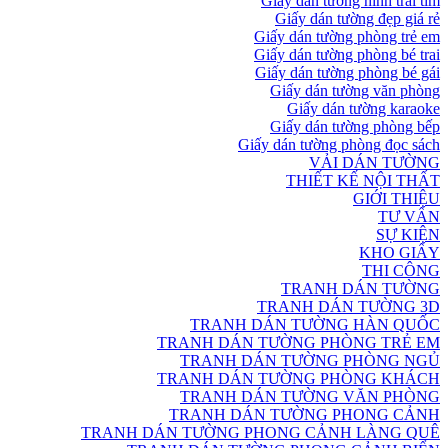
Giấy dán tường hình trái tim
Giấy dán tường đẹp giá rẻ
Giấy dán tường phòng trẻ em
Giấy dán tường phòng bé trai
Giấy dán tường phòng bé gái
Giấy dán tường văn phòng
Giấy dán tường karaoke
Giấy dán tường phòng bếp
Giấy dán tường phòng đọc sách
VẢI DÁN TƯỜNG
THIẾT KẾ NỘI THẤT
GIỚI THIỆU
TƯ VẤN
SỰ KIỆN
KHO GIẤY
THI CÔNG
TRANH DÁN TƯỜNG
TRANH DÁN TƯỜNG 3D
TRANH DÁN TƯỜNG HÀN QUỐC
TRANH DÁN TƯỜNG PHÒNG TRẺ EM
TRANH DÁN TƯỜNG PHÒNG NGỦ
TRANH DÁN TƯỜNG PHÒNG KHÁCH
TRANH DÁN TƯỜNG VĂN PHÒNG
TRANH DÁN TƯỜNG PHONG CẢNH
TRANH DÁN TƯỜNG PHONG CẢNH LÀNG QUÊ