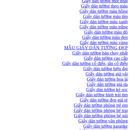
Giấy dán tường mới nhất
Giấy dán tường theo màu
Giấy dán tường màu hồng
Giấy dán tường màu tím
Giấy dán tường màu xanh
Giấy dán tường màu trắng
Giấy dán tường màu đỏ
Giấy dán tường màu đen
Giấy dán tường màu vàng
MẪU GIẤY DÁN TƯỜNG ĐẸP
Giấy dán tường bán chạy nhất
Giấy dán tường cao cấp
Giấy dán tường cổ điển, tân cổ điển
Giấy dán tường hiện đại
Giấy dán tường giả vải
Giấy dán tường hoa lá
Giấy dán tường giả da
Giấy dán tường kẻ sọc
Giấy dán tường hình trái tim
Giấy dán tường đẹp giá rẻ
Giấy dán tường phòng trẻ em
Giấy dán tường phòng bé trai
Giấy dán tường phòng bé gái
Giấy dán tường văn phòng
Giấy dán tường karaoke