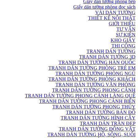
Giấy dán tường phòng bếp
Giấy dán tường phòng đọc sách
VẢI DÁN TƯỜNG
THIẾT KẾ NỘI THẤT
GIỚI THIỆU
TƯ VẤN
SỰ KIỆN
KHO GIẤY
THI CÔNG
TRANH DÁN TƯỜNG
TRANH DÁN TƯỜNG 3D
TRANH DÁN TƯỜNG HÀN QUỐC
TRANH DÁN TƯỜNG PHÒNG TRẺ EM
TRANH DÁN TƯỜNG PHÒNG NGỦ
TRANH DÁN TƯỜNG PHÒNG KHÁCH
TRANH DÁN TƯỜNG VĂN PHÒNG
TRANH DÁN TƯỜNG PHONG CẢNH
TRANH DÁN TƯỜNG PHONG CẢNH LÀNG QUÊ
TRANH DÁN TƯỜNG PHONG CẢNH BIỂN
TRANH DÁN TƯỜNG PHONG THỦY
TRANH DÁN TƯỜNG BẢN ĐỒ
TRANH DÁN TƯỜNG HÌNH CÂY
TRANH DÁN TRẦN ĐẸP
TRANH DÁN TƯỜNG ĐỘNG VẬT
TRANH DÁN TƯỜNG HỒ, SÔNG, SUỐI