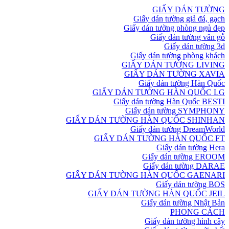
GIẤY DÁN TƯỜNG
Giấy dán tường giả đá, gạch
Giấy dán tường phòng ngủ đẹp
Giấy dán tường vân gỗ
Giấy dán tường 3d
Giấy dán tường phòng khách
GIẤY DÁN TƯỜNG LIVING
GIẤY DÁN TƯỜNG XAVIA
Giấy dán tường Hàn Quốc
GIẤY DÁN TƯỜNG HÀN QUỐC LG
Giấy dán tường Hàn Quốc BESTI
Giấy dán tường SYMPHONY
GIẤY DÁN TƯỜNG HÀN QUỐC SHINHAN
Giấy dán tường DreamWorld
GIẤY DÁN TƯỜNG HÀN QUỐC FT
Giấy dán tường Hera
Giấy dán tường EROOM
Giấy dán tường DARAE
GIẤY DÁN TƯỜNG HÀN QUỐC GAENARI
Giấy dán tường BOS
GIẤY DÁN TƯỜNG HÀN QUỐC JEIL
Giấy dán tường Nhật Bản
PHONG CÁCH
Giấy dán tường hình cây