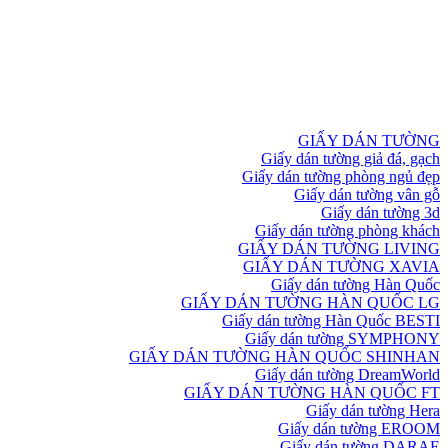
GIẤY DÁN TƯỜNG
Giấy dán tường giả đá, gạch
Giấy dán tường phòng ngủ đẹp
Giấy dán tường vân gỗ
Giấy dán tường 3d
Giấy dán tường phòng khách
GIẤY DÁN TƯỜNG LIVING
GIẤY DÁN TƯỜNG XAVIA
Giấy dán tường Hàn Quốc
GIẤY DÁN TƯỜNG HÀN QUỐC LG
Giấy dán tường Hàn Quốc BESTI
Giấy dán tường SYMPHONY
GIẤY DÁN TƯỜNG HÀN QUỐC SHINHAN
Giấy dán tường DreamWorld
GIẤY DÁN TƯỜNG HÀN QUỐC FT
Giấy dán tường Hera
Giấy dán tường EROOM
Giấy dán tường DARAE