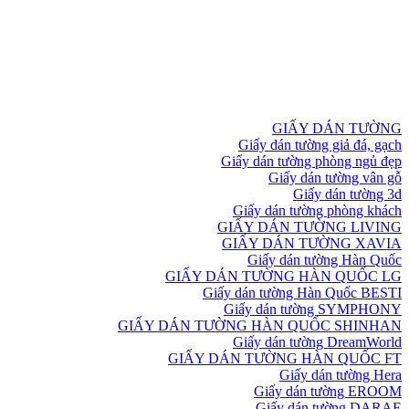
GIẤY DÁN TƯỜNG
Giấy dán tường giả đá, gạch
Giấy dán tường phòng ngủ đẹp
Giấy dán tường vân gỗ
Giấy dán tường 3d
Giấy dán tường phòng khách
GIẤY DÁN TƯỜNG LIVING
GIẤY DÁN TƯỜNG XAVIA
Giấy dán tường Hàn Quốc
GIẤY DÁN TƯỜNG HÀN QUỐC LG
Giấy dán tường Hàn Quốc BESTI
Giấy dán tường SYMPHONY
GIẤY DÁN TƯỜNG HÀN QUỐC SHINHAN
Giấy dán tường DreamWorld
GIẤY DÁN TƯỜNG HÀN QUỐC FT
Giấy dán tường Hera
Giấy dán tường EROOM
Giấy dán tường DARAE