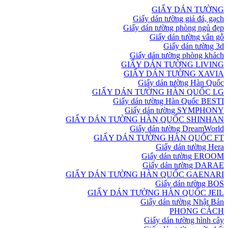
GIẤY DÁN TƯỜNG
Giấy dán tường giả đá, gạch
Giấy dán tường phòng ngủ đẹp
Giấy dán tường vân gỗ
Giấy dán tường 3d
Giấy dán tường phòng khách
GIẤY DÁN TƯỜNG LIVING
GIẤY DÁN TƯỜNG XAVIA
Giấy dán tường Hàn Quốc
GIẤY DÁN TƯỜNG HÀN QUỐC LG
Giấy dán tường Hàn Quốc BESTI
Giấy dán tường SYMPHONY
GIẤY DÁN TƯỜNG HÀN QUỐC SHINHAN
Giấy dán tường DreamWorld
GIẤY DÁN TƯỜNG HÀN QUỐC FT
Giấy dán tường Hera
Giấy dán tường EROOM
Giấy dán tường DARAE
GIẤY DÁN TƯỜNG HÀN QUỐC GAENARI
Giấy dán tường BOS
GIẤY DÁN TƯỜNG HÀN QUỐC JEIL
Giấy dán tường Nhật Bản
PHONG CÁCH
Giấy dán tường hình cây