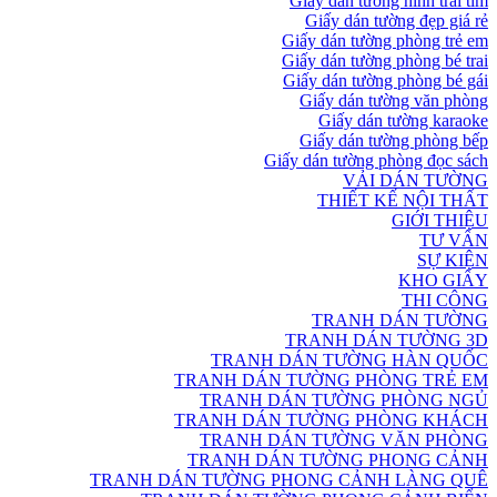
Giấy dán tường hình trái tim
Giấy dán tường đẹp giá rẻ
Giấy dán tường phòng trẻ em
Giấy dán tường phòng bé trai
Giấy dán tường phòng bé gái
Giấy dán tường văn phòng
Giấy dán tường karaoke
Giấy dán tường phòng bếp
Giấy dán tường phòng đọc sách
VẢI DÁN TƯỜNG
THIẾT KẾ NỘI THẤT
GIỚI THIỆU
TƯ VẤN
SỰ KIỆN
KHO GIẤY
THI CÔNG
TRANH DÁN TƯỜNG
TRANH DÁN TƯỜNG 3D
TRANH DÁN TƯỜNG HÀN QUỐC
TRANH DÁN TƯỜNG PHÒNG TRẺ EM
TRANH DÁN TƯỜNG PHÒNG NGỦ
TRANH DÁN TƯỜNG PHÒNG KHÁCH
TRANH DÁN TƯỜNG VĂN PHÒNG
TRANH DÁN TƯỜNG PHONG CẢNH
TRANH DÁN TƯỜNG PHONG CẢNH LÀNG QUÊ