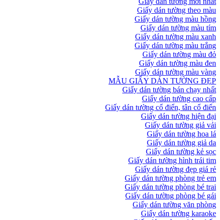
Giấy dán tường mới nhất
Giấy dán tường theo màu
Giấy dán tường màu hồng
Giấy dán tường màu tím
Giấy dán tường màu xanh
Giấy dán tường màu trắng
Giấy dán tường màu đỏ
Giấy dán tường màu đen
Giấy dán tường màu vàng
MẪU GIẤY DÁN TƯỜNG ĐẸP
Giấy dán tường bán chạy nhất
Giấy dán tường cao cấp
Giấy dán tường cổ điển, tân cổ điển
Giấy dán tường hiện đại
Giấy dán tường giả vải
Giấy dán tường hoa lá
Giấy dán tường giả da
Giấy dán tường kẻ sọc
Giấy dán tường hình trái tim
Giấy dán tường đẹp giá rẻ
Giấy dán tường phòng trẻ em
Giấy dán tường phòng bé trai
Giấy dán tường phòng bé gái
Giấy dán tường văn phòng
Giấy dán tường karaoke