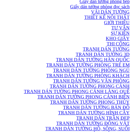
Giấy dán tường phòng bếp
Giấy dán tường phòng đọc sách
VẢI DÁN TƯỜNG
THIẾT KẾ NỘI THẤT
GIỚI THIỆU
TƯ VẤN
SỰ KIỆN
KHO GIẤY
THI CÔNG
TRANH DÁN TƯỜNG
TRANH DÁN TƯỜNG 3D
TRANH DÁN TƯỜNG HÀN QUỐC
TRANH DÁN TƯỜNG PHÒNG TRẺ EM
TRANH DÁN TƯỜNG PHÒNG NGỦ
TRANH DÁN TƯỜNG PHÒNG KHÁCH
TRANH DÁN TƯỜNG VĂN PHÒNG
TRANH DÁN TƯỜNG PHONG CẢNH
TRANH DÁN TƯỜNG PHONG CẢNH LÀNG QUÊ
TRANH DÁN TƯỜNG PHONG CẢNH BIỂN
TRANH DÁN TƯỜNG PHONG THỦY
TRANH DÁN TƯỜNG BẢN ĐỒ
TRANH DÁN TƯỜNG HÌNH CÂY
TRANH DÁN TRẦN ĐẸP
TRANH DÁN TƯỜNG ĐỘNG VẬT
TRANH DÁN TƯỜNG HỒ, SÔNG, SUỐI