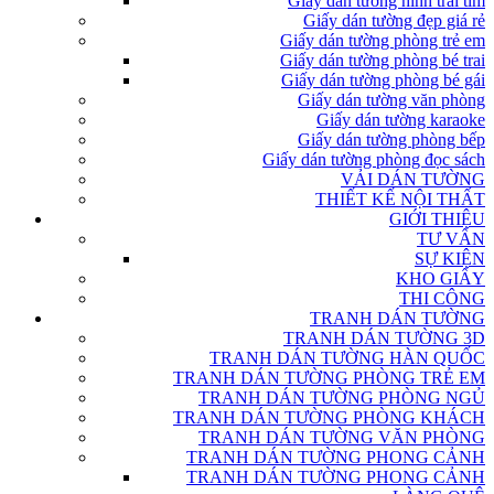
Giấy dán tường hình trái tim
Giấy dán tường đẹp giá rẻ
Giấy dán tường phòng trẻ em
Giấy dán tường phòng bé trai
Giấy dán tường phòng bé gái
Giấy dán tường văn phòng
Giấy dán tường karaoke
Giấy dán tường phòng bếp
Giấy dán tường phòng đọc sách
VẢI DÁN TƯỜNG
THIẾT KẾ NỘI THẤT
GIỚI THIỆU
TƯ VẤN
SỰ KIỆN
KHO GIẤY
THI CÔNG
TRANH DÁN TƯỜNG
TRANH DÁN TƯỜNG 3D
TRANH DÁN TƯỜNG HÀN QUỐC
TRANH DÁN TƯỜNG PHÒNG TRẺ EM
TRANH DÁN TƯỜNG PHÒNG NGỦ
TRANH DÁN TƯỜNG PHÒNG KHÁCH
TRANH DÁN TƯỜNG VĂN PHÒNG
TRANH DÁN TƯỜNG PHONG CẢNH
TRANH DÁN TƯỜNG PHONG CẢNH