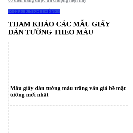
cổ điển đang được ưa chuộng hiện nay
>>CLICK XEM THÊM<<
THAM KHẢO CÁC MẪU GIẤY
DÁN TƯỜNG THEO MÀU
Mẫu giấy dán tường màu trắng vân giả bề mặt
tường mới nhất