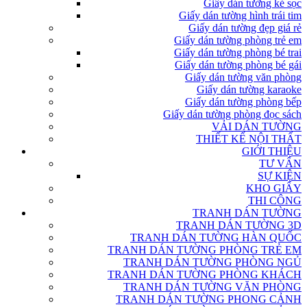
Giấy dán tường kẻ sọc
Giấy dán tường hình trái tim
Giấy dán tường đẹp giá rẻ
Giấy dán tường phòng trẻ em
Giấy dán tường phòng bé trai
Giấy dán tường phòng bé gái
Giấy dán tường văn phòng
Giấy dán tường karaoke
Giấy dán tường phòng bếp
Giấy dán tường phòng đọc sách
VẢI DÁN TƯỜNG
THIẾT KẾ NỘI THẤT
GIỚI THIỆU
TƯ VẤN
SỰ KIỆN
KHO GIẤY
THI CÔNG
TRANH DÁN TƯỜNG
TRANH DÁN TƯỜNG 3D
TRANH DÁN TƯỜNG HÀN QUỐC
TRANH DÁN TƯỜNG PHÒNG TRẺ EM
TRANH DÁN TƯỜNG PHÒNG NGỦ
TRANH DÁN TƯỜNG PHÒNG KHÁCH
TRANH DÁN TƯỜNG VĂN PHÒNG
TRANH DÁN TƯỜNG PHONG CẢNH