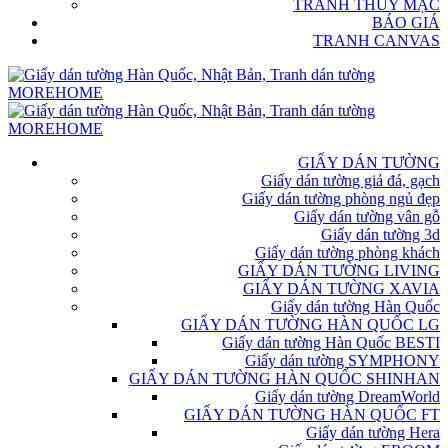
TRANH THỦY MẶC
BÁO GIÁ
TRANH CANVAS
GIẤY DÁN TƯỜNG
Giấy dán tường giả đá, gạch
Giấy dán tường phòng ngủ đẹp
Giấy dán tường vân gỗ
Giấy dán tường 3d
Giấy dán tường phòng khách
GIẤY DÁN TƯỜNG LIVING
GIẤY DÁN TƯỜNG XAVIA
Giấy dán tường Hàn Quốc
GIẤY DÁN TƯỜNG HÀN QUỐC LG
Giấy dán tường Hàn Quốc BESTI
Giấy dán tường SYMPHONY
GIẤY DÁN TƯỜNG HÀN QUỐC SHINHAN
Giấy dán tường DreamWorld
GIẤY DÁN TƯỜNG HÀN QUỐC FT
Giấy dán tường Hera