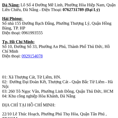
Đà Năng:
Lô Số 4 Đường Mê Linh, Phường Hòa Hiệp Nam, Quận
Liên Chiểu, Đà Nẵng - Điện Thoại:
0762731789 (Đại Lý)
Hải Phòng:
Số nhà 155 Đường Bạch Đằng, Phường Thượng Lý, Quận Hồng
Bàng, TP. HP
Điện thoại: 0961993555
Tp. Hồ Chí Minh:
Số 10, Đường Số 33, Phường An Phú, Thành Phố Thủ Đức, Hồ
Chí Minh
Điện thoại:
0929154078
Nhà máy sản xuất đồ gỗ:
01: Xã Thượng Cát, Từ Liêm, HN.
02: Đường Đại Đoàn Kết, Thượng Cát - Quận Bắc Từ Liêm - Hà
Nội
03: 260 Tô Ngọc Vân, Phường Linh Đông, Quận Thủ Đức, HCM
04: Khu công nghiệp Hòa Khánh, Đà Nẵng
ĐỊA CHỈ TẠI HỒ CHÍ MINH:
22/10 Lê Thúc Hoạch, Phường Phú Thọ Hòa, Quận Tân Phú ,