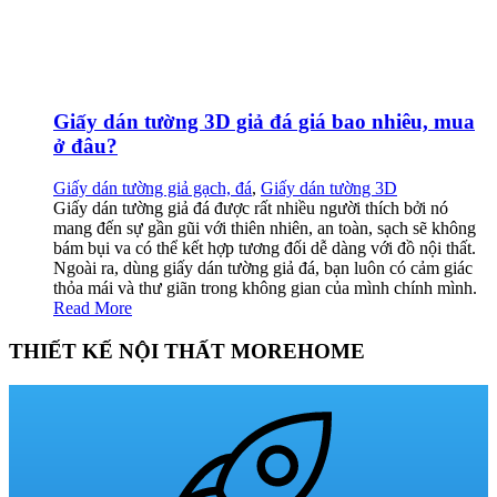
Giấy dán tường 3D giả đá giá bao nhiêu, mua
ở đâu?
Giấy dán tường giả gạch, đá
,
Giấy dán tường 3D
Giấy dán tường giả đá được rất nhiều người thích bởi nó
mang đến sự gần gũi với thiên nhiên, an toàn, sạch sẽ không
bám bụi va có thể kết hợp tương đối dễ dàng với đồ nội thất.
Ngoài ra, dùng giấy dán tường giả đá, bạn luôn có cảm giác
thỏa mái và thư giãn trong không gian của mình chính mình.
Read More
THIẾT KẾ NỘI THẤT MOREHOME