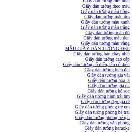
Giấy dán tường mới nhất
Giấy dán tường theo màu
Giấy dán tường màu hồng
Giấy dán tường màu tím
Giấy dán tường màu xanh
Giấy dán tường màu trắng
Giấy dán tường màu đỏ
Giấy dán tường màu đen
Giấy dán tường màu vàng
MẪU GIẤY DÁN TƯỜNG ĐẸP
Giấy dán tường bán chạy nhất
Giấy dán tường cao cấp
Giấy dán tường cổ điển, tân cổ điển
Giấy dán tường hiện đại
Giấy dán tường giả vải
Giấy dán tường hoa lá
Giấy dán tường giả da
Giấy dán tường kẻ sọc
Giấy dán tường hình trái tim
Giấy dán tường đẹp giá rẻ
Giấy dán tường phòng trẻ em
Giấy dán tường phòng bé trai
Giấy dán tường phòng bé gái
Giấy dán tường văn phòng
Giấy dán tường karaoke