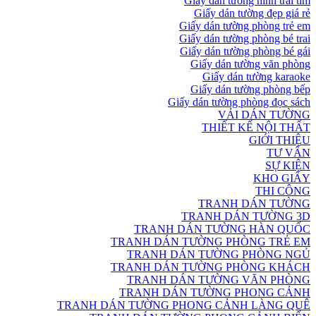
Giấy dán tường hình trái tim
Giấy dán tường đẹp giá rẻ
Giấy dán tường phòng trẻ em
Giấy dán tường phòng bé trai
Giấy dán tường phòng bé gái
Giấy dán tường văn phòng
Giấy dán tường karaoke
Giấy dán tường phòng bếp
Giấy dán tường phòng đọc sách
VẢI DÁN TƯỜNG
THIẾT KẾ NỘI THẤT
GIỚI THIỆU
TƯ VẤN
SỰ KIỆN
KHO GIẤY
THI CÔNG
TRANH DÁN TƯỜNG
TRANH DÁN TƯỜNG 3D
TRANH DÁN TƯỜNG HÀN QUỐC
TRANH DÁN TƯỜNG PHÒNG TRẺ EM
TRANH DÁN TƯỜNG PHÒNG NGỦ
TRANH DÁN TƯỜNG PHÒNG KHÁCH
TRANH DÁN TƯỜNG VĂN PHÒNG
TRANH DÁN TƯỜNG PHONG CẢNH
TRANH DÁN TƯỜNG PHONG CẢNH LÀNG QUÊ