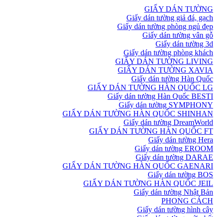
GIẤY DÁN TƯỜNG
Giấy dán tường giả đá, gạch
Giấy dán tường phòng ngủ đẹp
Giấy dán tường vân gỗ
Giấy dán tường 3d
Giấy dán tường phòng khách
GIẤY DÁN TƯỜNG LIVING
GIẤY DÁN TƯỜNG XAVIA
Giấy dán tường Hàn Quốc
GIẤY DÁN TƯỜNG HÀN QUỐC LG
Giấy dán tường Hàn Quốc BESTI
Giấy dán tường SYMPHONY
GIẤY DÁN TƯỜNG HÀN QUỐC SHINHAN
Giấy dán tường DreamWorld
GIẤY DÁN TƯỜNG HÀN QUỐC FT
Giấy dán tường Hera
Giấy dán tường EROOM
Giấy dán tường DARAE
GIẤY DÁN TƯỜNG HÀN QUỐC GAENARI
Giấy dán tường BOS
GIẤY DÁN TƯỜNG HÀN QUỐC JEIL
Giấy dán tường Nhật Bản
PHONG CÁCH
Giấy dán tường hình cây