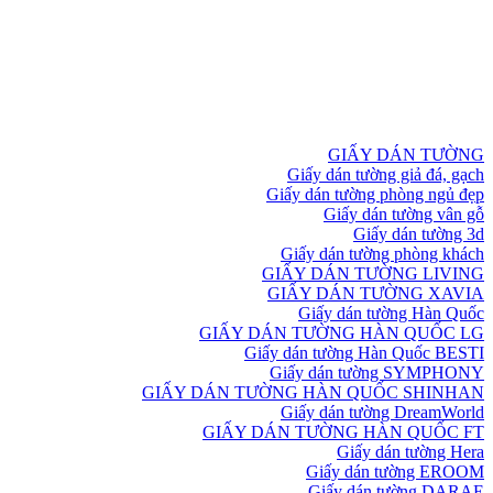
GIẤY DÁN TƯỜNG
Giấy dán tường giả đá, gạch
Giấy dán tường phòng ngủ đẹp
Giấy dán tường vân gỗ
Giấy dán tường 3d
Giấy dán tường phòng khách
GIẤY DÁN TƯỜNG LIVING
GIẤY DÁN TƯỜNG XAVIA
Giấy dán tường Hàn Quốc
GIẤY DÁN TƯỜNG HÀN QUỐC LG
Giấy dán tường Hàn Quốc BESTI
Giấy dán tường SYMPHONY
GIẤY DÁN TƯỜNG HÀN QUỐC SHINHAN
Giấy dán tường DreamWorld
GIẤY DÁN TƯỜNG HÀN QUỐC FT
Giấy dán tường Hera
Giấy dán tường EROOM
Giấy dán tường DARAE