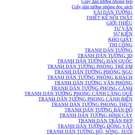
Giấy dán tường phòng bếp
Giấy dán tường phòng đọc sách
VẢI DÁN TƯỜNG
THIẾT KẾ NỘI THẤT
GIỚI THIỆU
TƯ VẤN
SỰ KIỆN
KHO GIẤY
THI CÔNG
TRANH DÁN TƯỜNG
TRANH DÁN TƯỜNG 3D
TRANH DÁN TƯỜNG HÀN QUỐC
TRANH DÁN TƯỜNG PHÒNG TRẺ EM
TRANH DÁN TƯỜNG PHÒNG NGỦ
TRANH DÁN TƯỜNG PHÒNG KHÁCH
TRANH DÁN TƯỜNG VĂN PHÒNG
TRANH DÁN TƯỜNG PHONG CẢNH
TRANH DÁN TƯỜNG PHONG CẢNH LÀNG QUÊ
TRANH DÁN TƯỜNG PHONG CẢNH BIỂN
TRANH DÁN TƯỜNG PHONG THỦY
TRANH DÁN TƯỜNG BẢN ĐỒ
TRANH DÁN TƯỜNG HÌNH CÂY
TRANH DÁN TRẦN ĐẸP
TRANH DÁN TƯỜNG ĐỘNG VẬT
TRANH DÁN TƯỜNG HỒ, SÔNG, SUỐI