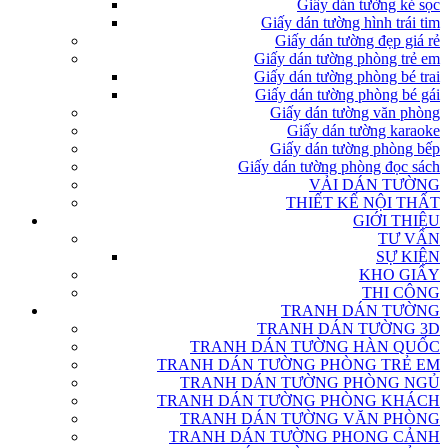
Giấy dán tường kẻ sọc
Giấy dán tường hình trái tim
Giấy dán tường đẹp giá rẻ
Giấy dán tường phòng trẻ em
Giấy dán tường phòng bé trai
Giấy dán tường phòng bé gái
Giấy dán tường văn phòng
Giấy dán tường karaoke
Giấy dán tường phòng bếp
Giấy dán tường phòng đọc sách
VẢI DÁN TƯỜNG
THIẾT KẾ NỘI THẤT
GIỚI THIỆU
TƯ VẤN
SỰ KIỆN
KHO GIẤY
THI CÔNG
TRANH DÁN TƯỜNG
TRANH DÁN TƯỜNG 3D
TRANH DÁN TƯỜNG HÀN QUỐC
TRANH DÁN TƯỜNG PHÒNG TRẺ EM
TRANH DÁN TƯỜNG PHÒNG NGỦ
TRANH DÁN TƯỜNG PHÒNG KHÁCH
TRANH DÁN TƯỜNG VĂN PHÒNG
TRANH DÁN TƯỜNG PHONG CẢNH