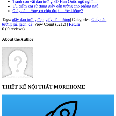
Tranh con vật dán tường 3D Hàn Quốc ngộ nghĩnh
Ưu điểm khi sử dụng giấy dán tường cho phòng ngủ
Giấy dán tường có chịu được nước không?
Tags:
giấy dán tường đẹp
,
giấy dán tường
|
Categories:
Giấy dán
tường giả gạch, đá
|
View Count (3212)
|
Return
0 ( 0 reviews)
About the Author
THIẾT KẾ NỘI THẤT MOREHOME