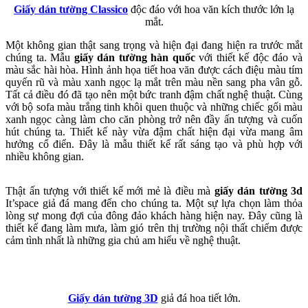
Giấy dán tường Classico
độc đáo với hoa văn kích thước lớn lạ
mắt.
Một không gian thật sang trọng và hiện đại đang hiện ra trước mắt
chúng ta. Mẫu
giấy dán tường hàn quốc
với thiết kế độc đáo và
màu sắc hài hòa. Hình ảnh họa tiết hoa văn được cách điệu màu tím
quyến rũ và màu xanh ngọc lạ mắt trên màu nền sang pha vân gỗ.
Tất cả điều đó đã tạo nên một bức tranh đậm chất nghệ thuật. Cùng
với bộ sofa màu trắng tinh khôi quen thuộc và những chiếc gối màu
xanh ngọc càng làm cho căn phòng trở nên đầy ấn tượng và cuốn
hút chúng ta. Thiết kế này vừa đậm chất hiện đại vừa mang âm
hưởng cổ điển. Đây là mẫu thiết kế rất sáng tạo và phù hợp với
nhiều không gian.
Thật ấn tượng với thiết kế mới mẻ là điều mà
giấy dán tường 3d
It’space giả đá mang đến cho chúng ta. Một sự lựa chọn làm thỏa
lòng sự mong đợi của đông đảo khách hàng hiện nay. Đây cũng là
thiết kế đang làm mưa, làm gió trên thị trường nội thất chiếm được
cảm tình nhất là những gia chủ am hiểu về nghệ thuật.
Giấy dán tường 3D
giả đá hoa tiết lớn.