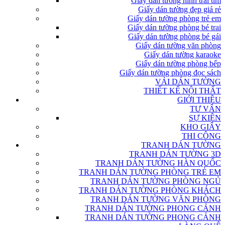
Giấy dán tường hình trái tim
Giấy dán tường đẹp giá rẻ
Giấy dán tường phòng trẻ em
Giấy dán tường phòng bé trai
Giấy dán tường phòng bé gái
Giấy dán tường văn phòng
Giấy dán tường karaoke
Giấy dán tường phòng bếp
Giấy dán tường phòng đọc sách
VẢI DÁN TƯỜNG
THIẾT KẾ NỘI THẤT
GIỚI THIỆU
TƯ VẤN
SỰ KIỆN
KHO GIẤY
THI CÔNG
TRANH DÁN TƯỜNG
TRANH DÁN TƯỜNG 3D
TRANH DÁN TƯỜNG HÀN QUỐC
TRANH DÁN TƯỜNG PHÒNG TRẺ EM
TRANH DÁN TƯỜNG PHÒNG NGỦ
TRANH DÁN TƯỜNG PHÒNG KHÁCH
TRANH DÁN TƯỜNG VĂN PHÒNG
TRANH DÁN TƯỜNG PHONG CẢNH
TRANH DÁN TƯỜNG PHONG CẢNH