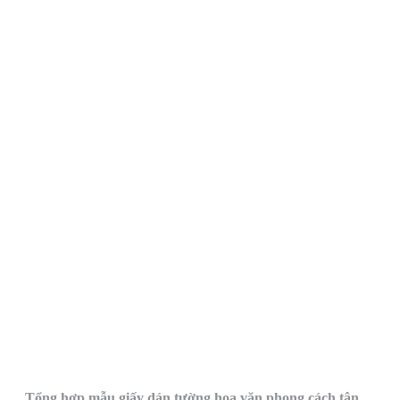
Tổng hợp mẫu giấy dán tường hoa văn phong cách tân