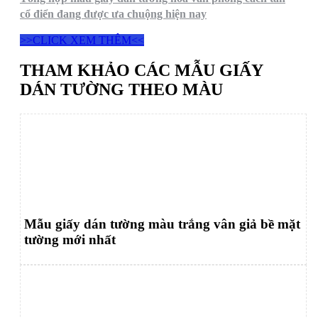
cổ điển đang được ưa chuộng hiện nay
>>CLICK XEM THÊM<<
THAM KHẢO CÁC MẪU GIẤY
DÁN TƯỜNG THEO MÀU
Mẫu giấy dán tường màu trắng vân giả bề mặt
tường mới nhất