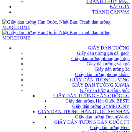
TRANH THỦY MẶC
BÁO GIÁ
TRANH CANVAS
GIẤY DÁN TƯỜNG
Giấy dán tường giả đá, gạch
Giấy dán tường phòng ngủ đẹp
Giấy dán tường vân gỗ
Giấy dán tường 3d
Giấy dán tường phòng khách
GIẤY DÁN TƯỜNG LIVING
GIẤY DÁN TƯỜNG XAVIA
Giấy dán tường Hàn Quốc
GIẤY DÁN TƯỜNG HÀN QUỐC LG
Giấy dán tường Hàn Quốc BESTI
Giấy dán tường SYMPHONY
GIẤY DÁN TƯỜNG HÀN QUỐC SHINHAN
Giấy dán tường DreamWorld
GIẤY DÁN TƯỜNG HÀN QUỐC FT
Giấy dán tường Hera