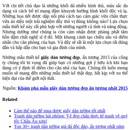
Với chi tiết chủ đạo là những khối đá nhiều hình thù, màu sắc đa
dạng và cách bố trí mang đậm khuynh hướng hình khối độc và lạ.
Những họa tiết được dập nổi phá cách tạo cảm giác vừa chân thực
vừa ảo diệu một trải nghiệm đầy thú vị đúng không nào? Lựa chọn
mẫu thiết kế này rất phù hợp với những người cá tính và năng động.
Nhưng dường như chúng ta còn cảm nhận được phảng phất tâm
hồn đậm chất nghệ sĩ ở đó. Một khung cảnh tạo chiều sâu và điểm
nhấn cho căn phòng của bạn. Và đây sẽ rất là một lựa chọn rất đúng
đắn và hấp dẫn cho bạn và gia đình của mình.
Những mẫu thiết kế
giấy dán tường đẹp
, ấn tượng 2015 của công
ty chúng tôi hi vọng đã giúp bạn có những gợi ý hữu ích khi bạn
đang có ý định tô điểm cho căn nhà của bạn. Chúng tôi luôn mong
muốn sẽ mang đến những mẫu thiết kế thật đẹp, bắt kịp với xu thế
hiện đại của thế giới nội thất.
Nguồn:
Khám phá mẫu giấy dán tường đẹp ấn tượng nhất 2015
Related
Làm thế nào để mua được giấy dán tường tốt nhất
Tranh dán tường hải phòng: Vẻ đẹp chân thực từ tranh vẽ quý
tộc Châu Âu xưa!
Top 30+ tranh dán tường giả đá độc đáo, ấn tượng nhất năm