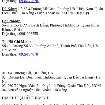
Điện thoại:
0936277828
Đà Năng:
Lô Số 4 Đường Mê Linh, Phường Hòa Hiệp Nam, Quận
Liên Chiểu, Đà Nẵng - Điện Thoại:
0762731789 (Đại Lý)
Hải Phòng:
Số nhà 155 Đường Bạch Đằng, Phường Thượng Lý, Quận Hồng
Bàng, TP. HP
Điện thoại: 0961993555
Tp. Hồ Chí Minh:
Số 10, Đường Số 33, Phường An Phú, Thành Phố Thủ Đức, Hồ
Chí Minh
Điện thoại:
0929154078
Nhà máy sản xuất đồ gỗ:
01: Xã Thượng Cát, Từ Liêm, HN.
02: Đường Đại Đoàn Kết, Thượng Cát - Quận Bắc Từ Liêm - Hà
Nội
03: 260 Tô Ngọc Vân, Phường Linh Đông, Quận Thủ Đức, HCM
04: Khu công nghiệp Hòa Khánh, Đà Nẵng
ĐỊA CHỈ TẠI HỒ CHÍ MINH: