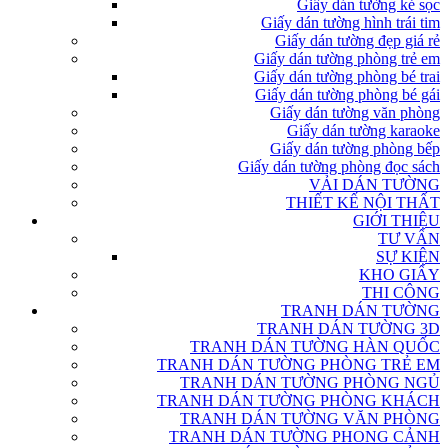
Giấy dán tường kẻ sọc
Giấy dán tường hình trái tim
Giấy dán tường đẹp giá rẻ
Giấy dán tường phòng trẻ em
Giấy dán tường phòng bé trai
Giấy dán tường phòng bé gái
Giấy dán tường văn phòng
Giấy dán tường karaoke
Giấy dán tường phòng bếp
Giấy dán tường phòng đọc sách
VẢI DÁN TƯỜNG
THIẾT KẾ NỘI THẤT
GIỚI THIỆU
TƯ VẤN
SỰ KIỆN
KHO GIẤY
THI CÔNG
TRANH DÁN TƯỜNG
TRANH DÁN TƯỜNG 3D
TRANH DÁN TƯỜNG HÀN QUỐC
TRANH DÁN TƯỜNG PHÒNG TRẺ EM
TRANH DÁN TƯỜNG PHÒNG NGỦ
TRANH DÁN TƯỜNG PHÒNG KHÁCH
TRANH DÁN TƯỜNG VĂN PHÒNG
TRANH DÁN TƯỜNG PHONG CẢNH