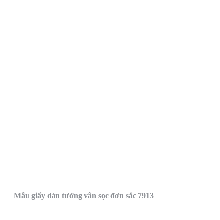
Mẫu giấy dán tường vân sọc đơn sắc 7913