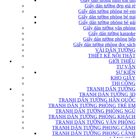
Giấy dán tường hình trái tim
Giấy dán tường đẹp giá rẻ
Giấy dán tường phòng trẻ em
Giấy dán tường phòng bé trai
Giấy dán tường phòng bé gái
Giấy dán tường văn phòng
Giấy dán tường karaoke
Giấy dán tường phòng bếp
Giấy dán tường phòng đọc sách
VẢI DÁN TƯỜNG
THIẾT KẾ NỘI THẤT
GIỚI THIỆU
TƯ VẤN
SỰ KIỆN
KHO GIẤY
THI CÔNG
TRANH DÁN TƯỜNG
TRANH DÁN TƯỜNG 3D
TRANH DÁN TƯỜNG HÀN QUỐC
TRANH DÁN TƯỜNG PHÒNG TRẺ EM
TRANH DÁN TƯỜNG PHÒNG NGỦ
TRANH DÁN TƯỜNG PHÒNG KHÁCH
TRANH DÁN TƯỜNG VĂN PHÒNG
TRANH DÁN TƯỜNG PHONG CẢNH
TRANH DÁN TƯỜNG PHONG CẢNH