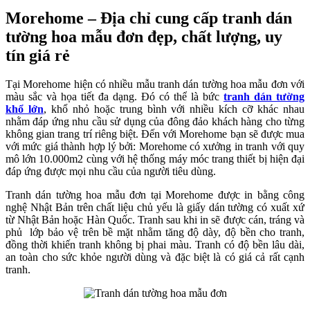
Morehome – Địa chỉ cung cấp tranh dán
tường hoa mẫu đơn đẹp, chất lượng, uy
tín giá rẻ
Tại Morehome hiện có nhiều mẫu tranh dán tường hoa mẫu đơn với
màu sắc và họa tiết đa dạng. Đó có thể là bức
tranh dán tường
khổ lớn
, khổ nhỏ hoặc trung bình với nhiều kích cỡ khác nhau
nhằm đáp ứng nhu cầu sử dụng của đông đảo khách hàng cho từng
không gian trang trí riêng biệt. Đến với Morehome bạn sẽ được mua
với mức giá thành hợp lý bởi: Morehome có xưởng in tranh với quy
mô lớn 10.000m2 cùng với hệ thống máy móc trang thiết bị hiện đại
đáp ứng được mọi nhu cầu của người tiêu dùng.
Tranh dán tường hoa mẫu đơn tại Morehome được in bằng công
nghệ Nhật Bản trên chất liệu chủ yếu là giấy dán tường có xuất xứ
từ Nhật Bản hoặc Hàn Quốc. Tranh sau khi in sẽ được cán, tráng và
phủ lớp bảo vệ trên bề mặt nhằm tăng độ dày, độ bền cho tranh,
đồng thời khiến tranh không bị phai màu. Tranh có độ bền lâu dài,
an toàn cho sức khỏe người dùng và đặc biệt là có giá cả rất cạnh
tranh.