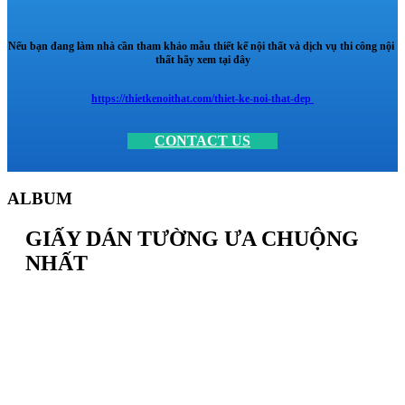
Nếu bạn đang làm nhà cần tham khảo mẫu thiết kế nội thất và dịch vụ thi công nội
thất hãy xem tại đây
https://thietkenoithat.com/thiet-ke-noi-that-dep
CONTACT US
ALBUM
GIẤY DÁN TƯỜNG ƯA CHUỘNG
NHẤT