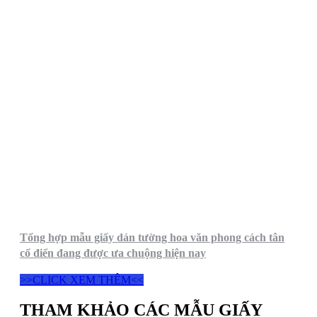
Tổng hợp mẫu giấy dán tường hoa văn phong cách tân
cổ điển đang được ưa chuộng hiện nay
>>CLICK XEM THÊM<<
THAM KHẢO CÁC MẪU GIẤY