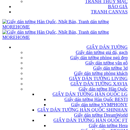
TRANH THỦY MẶC
BÁO GIÁ
TRANH CANVAS
GIẤY DÁN TƯỜNG
Giấy dán tường giả đá, gạch
Giấy dán tường phòng ngủ đẹp
Giấy dán tường vân gỗ
Giấy dán tường 3d
Giấy dán tường phòng khách
GIẤY DÁN TƯỜNG LIVING
GIẤY DÁN TƯỜNG XAVIA
Giấy dán tường Hàn Quốc
GIẤY DÁN TƯỜNG HÀN QUỐC LG
Giấy dán tường Hàn Quốc BESTI
Giấy dán tường SYMPHONY
GIẤY DÁN TƯỜNG HÀN QUỐC SHINHAN
Giấy dán tường DreamWorld
GIẤY DÁN TƯỜNG HÀN QUỐC FT
Giấy dán tường Hera