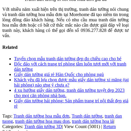
Với nhiều năm xuất hiện trên thị trường, tranh dán tường nói chung
và tranh dán tường hoa mẫu đơn tại Morehome đã tạo niềm tin trong
lòng đông đảo khách hàng. Nếu có nhu cầu mua tranh dán tường
hoa mẫu đơn hoặc có bất cứ thắc mắc nào cần được giải đáp về loại
tranh này, khách hàng có thể gọi đến số 0936.277.828 để được tư
vấn.
Related
Tuyển chọn mẫu tranh dán tường đẹp đo chiều cao cho bé
Độc đáo với cách trang trí phòng tắm luôn tươi mới với tranh
dán tường
Giấy dán tường giá rẻ Hàn Quốc cho phòng ngủ
Khách yêu đã lựa chọn được mẫu giấy dán tường xi măng (tại
hải phòng) nào ưng ý chưa ạ?
4 xu hướng giấy dán tường, tranh dán tường tuyệt đẹp 2023
cho mọi căn phòng nhà bạn.
Giấy dán tường hải phòng: Sản phẩm trang trí nội thất đẹp giá
rẻ
Tags:
Tranh dán tường hoa mẫu đơn
,
Tranh dán tường
,
tranh dan
tuong
,
tranh dán tường hoa mau don
,
tranh dán tường hoa lá
|
Categories:
Tranh dán tường 3D
|
View Count (5001)
|
Return