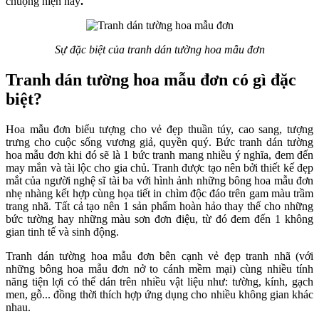
chuộng hiện nay
.
Sự đặc biệt của tranh dán tường hoa mẫu đơn
Tranh dán tường hoa mẫu đơn có gì đặc
biệt?
Hoa mẫu đơn biểu tượng cho vẻ đẹp thuần túy, cao sang, tượng
trưng cho cuộc sống vương giả, quyền quý. Bức tranh dán tường
hoa mẫu đơn khi đó sẽ là 1 bức tranh mang nhiều ý nghĩa, đem đến
may mắn và tài lộc cho gia chủ. Tranh được tạo nên bởi thiết kế đẹp
mắt của người nghệ sĩ tài ba với hình ảnh những bông hoa mẫu đơn
nhẹ nhàng kết hợp cùng họa tiết in chìm độc đáo trên gam màu trầm
trang nhã. Tất cả tạo nên 1 sản phẩm hoàn hảo thay thế cho những
bức tường hay những màu sơn đơn điệu, từ đó đem đến 1 không
gian tinh tế và sinh động.
Tranh dán tường hoa mẫu đơn bên cạnh vẻ đẹp tranh nhã (với
những bông hoa mẫu đơn nở to cánh mềm mại) cùng nhiều tính
năng tiện lợi có thể dán trên nhiều vật liệu như: tường, kính, gạch
men, gỗ... đồng thời thích hợp ứng dụng cho nhiều không gian khác
nhau.