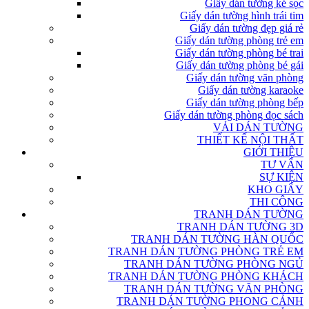
Giấy dán tường kẻ sọc
Giấy dán tường hình trái tim
Giấy dán tường đẹp giá rẻ
Giấy dán tường phòng trẻ em
Giấy dán tường phòng bé trai
Giấy dán tường phòng bé gái
Giấy dán tường văn phòng
Giấy dán tường karaoke
Giấy dán tường phòng bếp
Giấy dán tường phòng đọc sách
VẢI DÁN TƯỜNG
THIẾT KẾ NỘI THẤT
GIỚI THIỆU
TƯ VẤN
SỰ KIỆN
KHO GIẤY
THI CÔNG
TRANH DÁN TƯỜNG
TRANH DÁN TƯỜNG 3D
TRANH DÁN TƯỜNG HÀN QUỐC
TRANH DÁN TƯỜNG PHÒNG TRẺ EM
TRANH DÁN TƯỜNG PHÒNG NGỦ
TRANH DÁN TƯỜNG PHÒNG KHÁCH
TRANH DÁN TƯỜNG VĂN PHÒNG
TRANH DÁN TƯỜNG PHONG CẢNH