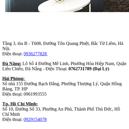
Trụ sở chính
:
Tầng 3, tòa B - T608, Đường Tôn Quang Phiệt, Bắc Từ Liêm, Hà
Nội.
Điện thoại:
0936277828
Đà Năng:
Lô Số 4 Đường Mê Linh, Phường Hòa Hiệp Nam, Quận
Liên Chiểu, Đà Nẵng - Điện Thoại:
0762731789 (Đại Lý)
Hải Phòng:
Số nhà 155 Đường Bạch Đằng, Phường Thượng Lý, Quận Hồng
Bàng, TP. HP
Điện thoại: 0961993555
Tp. Hồ Chí Minh:
Số 10, Đường Số 33, Phường An Phú, Thành Phố Thủ Đức, Hồ
Chí Minh
Điện thoại:
0929154078