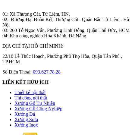
Nhà máy sản xuất đồ gỗ:
01: Xã Thượng Cát, Từ Liêm, HN.
02: Đường Đại Đoàn Kết, Thượng Cát - Quận Bắc Từ Liêm - Hà
Nội
03: 260 Tô Ngọc Vân, Phường Linh Đông, Quận Thủ Đức, HCM
04: Khu công nghiệp Hòa Khánh, Đà Nẵng
ĐỊA CHỈ TẠI HỒ CHÍ MINH:
22/10 Lê Thúc Hoạch, Phường Phú Thọ Hòa, Quận Tân Phú ,
TP.HCM
Số Điện Thoại:
093.627.78.28
LIÊN KẾT HỮU ÍCH
Thiết kế nội thất
Thi công nội thất
Xưởng Gỗ Tự Nhiên
Xưởng Gỗ Công Nghiệp
Xưởng Đá
Xưởng Sofa
Xưởng Inox