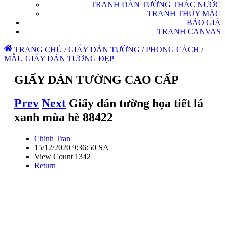
TRANH DÁN TƯỜNG THÁC NƯỚC
TRANH THỦY MẶC
BÁO GIÁ
TRANH CANVAS
TRANG CHỦ
/
GIẤY DÁN TƯỜNG
/
PHONG CÁCH
/
MẪU GIẤY DÁN TƯỜNG ĐẸP
GIẤY DÁN TƯỜNG CAO CẤP
Prev
Next
Giấy dán tường họa tiết lá
xanh mùa hè 88422
Chinh Tran
15/12/2020 9:36:50 SA
View Count 1342
Return