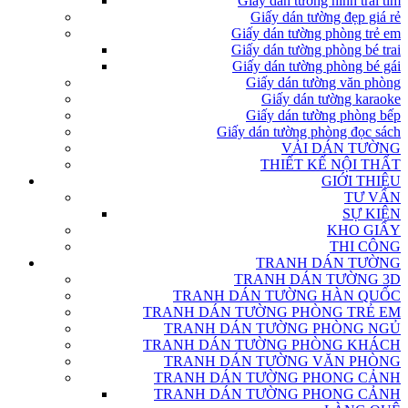
Giấy dán tường hình trái tim
Giấy dán tường đẹp giá rẻ
Giấy dán tường phòng trẻ em
Giấy dán tường phòng bé trai
Giấy dán tường phòng bé gái
Giấy dán tường văn phòng
Giấy dán tường karaoke
Giấy dán tường phòng bếp
Giấy dán tường phòng đọc sách
VẢI DÁN TƯỜNG
THIẾT KẾ NỘI THẤT
GIỚI THIỆU
TƯ VẤN
SỰ KIỆN
KHO GIẤY
THI CÔNG
TRANH DÁN TƯỜNG
TRANH DÁN TƯỜNG 3D
TRANH DÁN TƯỜNG HÀN QUỐC
TRANH DÁN TƯỜNG PHÒNG TRẺ EM
TRANH DÁN TƯỜNG PHÒNG NGỦ
TRANH DÁN TƯỜNG PHÒNG KHÁCH
TRANH DÁN TƯỜNG VĂN PHÒNG
TRANH DÁN TƯỜNG PHONG CẢNH
TRANH DÁN TƯỜNG PHONG CẢNH