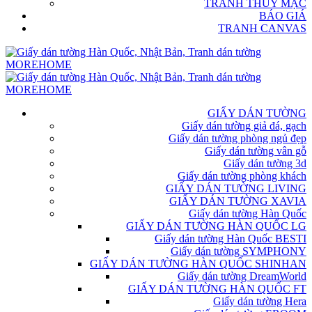
TRANH THỦY MẶC
BÁO GIÁ
TRANH CANVAS
GIẤY DÁN TƯỜNG
Giấy dán tường giả đá, gạch
Giấy dán tường phòng ngủ đẹp
Giấy dán tường vân gỗ
Giấy dán tường 3d
Giấy dán tường phòng khách
GIẤY DÁN TƯỜNG LIVING
GIẤY DÁN TƯỜNG XAVIA
Giấy dán tường Hàn Quốc
GIẤY DÁN TƯỜNG HÀN QUỐC LG
Giấy dán tường Hàn Quốc BESTI
Giấy dán tường SYMPHONY
GIẤY DÁN TƯỜNG HÀN QUỐC SHINHAN
Giấy dán tường DreamWorld
GIẤY DÁN TƯỜNG HÀN QUỐC FT
Giấy dán tường Hera