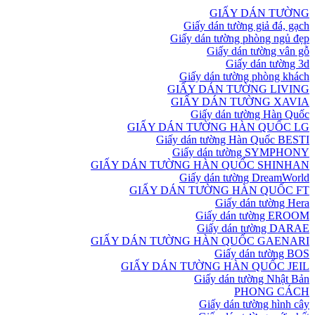
GIẤY DÁN TƯỜNG
Giấy dán tường giả đá, gạch
Giấy dán tường phòng ngủ đẹp
Giấy dán tường vân gỗ
Giấy dán tường 3d
Giấy dán tường phòng khách
GIẤY DÁN TƯỜNG LIVING
GIẤY DÁN TƯỜNG XAVIA
Giấy dán tường Hàn Quốc
GIẤY DÁN TƯỜNG HÀN QUỐC LG
Giấy dán tường Hàn Quốc BESTI
Giấy dán tường SYMPHONY
GIẤY DÁN TƯỜNG HÀN QUỐC SHINHAN
Giấy dán tường DreamWorld
GIẤY DÁN TƯỜNG HÀN QUỐC FT
Giấy dán tường Hera
Giấy dán tường EROOM
Giấy dán tường DARAE
GIẤY DÁN TƯỜNG HÀN QUỐC GAENARI
Giấy dán tường BOS
GIẤY DÁN TƯỜNG HÀN QUỐC JEIL
Giấy dán tường Nhật Bản
PHONG CÁCH
Giấy dán tường hình cây