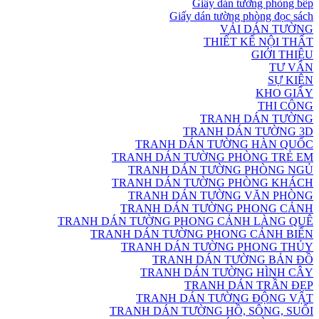
Giấy dán tường phòng bếp
Giấy dán tường phòng đọc sách
VẢI DÁN TƯỜNG
THIẾT KẾ NỘI THẤT
GIỚI THIỆU
TƯ VẤN
SỰ KIỆN
KHO GIẤY
THI CÔNG
TRANH DÁN TƯỜNG
TRANH DÁN TƯỜNG 3D
TRANH DÁN TƯỜNG HÀN QUỐC
TRANH DÁN TƯỜNG PHÒNG TRẺ EM
TRANH DÁN TƯỜNG PHÒNG NGỦ
TRANH DÁN TƯỜNG PHÒNG KHÁCH
TRANH DÁN TƯỜNG VĂN PHÒNG
TRANH DÁN TƯỜNG PHONG CẢNH
TRANH DÁN TƯỜNG PHONG CẢNH LÀNG QUÊ
TRANH DÁN TƯỜNG PHONG CẢNH BIỂN
TRANH DÁN TƯỜNG PHONG THỦY
TRANH DÁN TƯỜNG BẢN ĐỒ
TRANH DÁN TƯỜNG HÌNH CÂY
TRANH DÁN TRẦN ĐẸP
TRANH DÁN TƯỜNG ĐỘNG VẬT
TRANH DÁN TƯỜNG HỒ, SÔNG, SUỐI