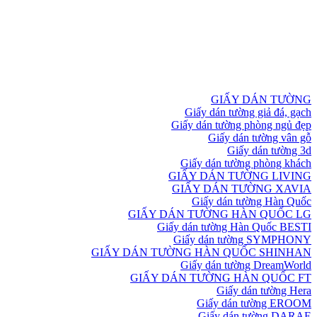
GIẤY DÁN TƯỜNG
Giấy dán tường giả đá, gạch
Giấy dán tường phòng ngủ đẹp
Giấy dán tường vân gỗ
Giấy dán tường 3d
Giấy dán tường phòng khách
GIẤY DÁN TƯỜNG LIVING
GIẤY DÁN TƯỜNG XAVIA
Giấy dán tường Hàn Quốc
GIẤY DÁN TƯỜNG HÀN QUỐC LG
Giấy dán tường Hàn Quốc BESTI
Giấy dán tường SYMPHONY
GIẤY DÁN TƯỜNG HÀN QUỐC SHINHAN
Giấy dán tường DreamWorld
GIẤY DÁN TƯỜNG HÀN QUỐC FT
Giấy dán tường Hera
Giấy dán tường EROOM
Giấy dán tường DARAE