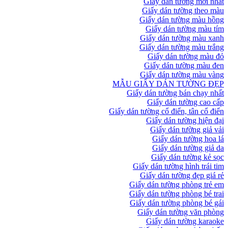
Giấy dán tường mới nhất
Giấy dán tường theo màu
Giấy dán tường màu hồng
Giấy dán tường màu tím
Giấy dán tường màu xanh
Giấy dán tường màu trắng
Giấy dán tường màu đỏ
Giấy dán tường màu đen
Giấy dán tường màu vàng
MẪU GIẤY DÁN TƯỜNG ĐẸP
Giấy dán tường bán chạy nhất
Giấy dán tường cao cấp
Giấy dán tường cổ điển, tân cổ điển
Giấy dán tường hiện đại
Giấy dán tường giả vải
Giấy dán tường hoa lá
Giấy dán tường giả da
Giấy dán tường kẻ sọc
Giấy dán tường hình trái tim
Giấy dán tường đẹp giá rẻ
Giấy dán tường phòng trẻ em
Giấy dán tường phòng bé trai
Giấy dán tường phòng bé gái
Giấy dán tường văn phòng
Giấy dán tường karaoke