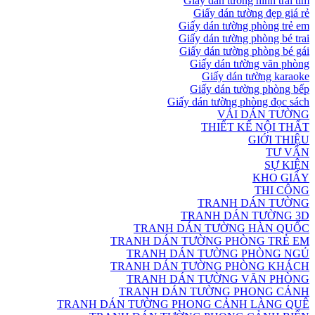
Giấy dán tường hình trái tim
Giấy dán tường đẹp giá rẻ
Giấy dán tường phòng trẻ em
Giấy dán tường phòng bé trai
Giấy dán tường phòng bé gái
Giấy dán tường văn phòng
Giấy dán tường karaoke
Giấy dán tường phòng bếp
Giấy dán tường phòng đọc sách
VẢI DÁN TƯỜNG
THIẾT KẾ NỘI THẤT
GIỚI THIỆU
TƯ VẤN
SỰ KIỆN
KHO GIẤY
THI CÔNG
TRANH DÁN TƯỜNG
TRANH DÁN TƯỜNG 3D
TRANH DÁN TƯỜNG HÀN QUỐC
TRANH DÁN TƯỜNG PHÒNG TRẺ EM
TRANH DÁN TƯỜNG PHÒNG NGỦ
TRANH DÁN TƯỜNG PHÒNG KHÁCH
TRANH DÁN TƯỜNG VĂN PHÒNG
TRANH DÁN TƯỜNG PHONG CẢNH
TRANH DÁN TƯỜNG PHONG CẢNH LÀNG QUÊ