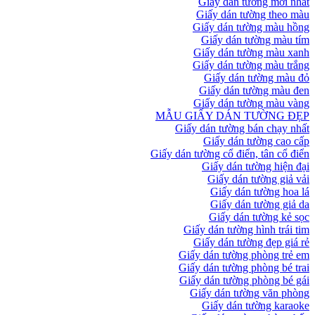
Giấy dán tường mới nhất
Giấy dán tường theo màu
Giấy dán tường màu hồng
Giấy dán tường màu tím
Giấy dán tường màu xanh
Giấy dán tường màu trắng
Giấy dán tường màu đỏ
Giấy dán tường màu đen
Giấy dán tường màu vàng
MẪU GIẤY DÁN TƯỜNG ĐẸP
Giấy dán tường bán chạy nhất
Giấy dán tường cao cấp
Giấy dán tường cổ điển, tân cổ điển
Giấy dán tường hiện đại
Giấy dán tường giả vải
Giấy dán tường hoa lá
Giấy dán tường giả da
Giấy dán tường kẻ sọc
Giấy dán tường hình trái tim
Giấy dán tường đẹp giá rẻ
Giấy dán tường phòng trẻ em
Giấy dán tường phòng bé trai
Giấy dán tường phòng bé gái
Giấy dán tường văn phòng
Giấy dán tường karaoke