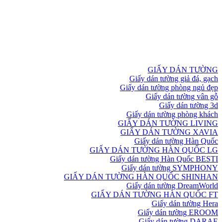
GIẤY DÁN TƯỜNG
Giấy dán tường giả đá, gạch
Giấy dán tường phòng ngủ đẹp
Giấy dán tường vân gỗ
Giấy dán tường 3d
Giấy dán tường phòng khách
GIẤY DÁN TƯỜNG LIVING
GIẤY DÁN TƯỜNG XAVIA
Giấy dán tường Hàn Quốc
GIẤY DÁN TƯỜNG HÀN QUỐC LG
Giấy dán tường Hàn Quốc BESTI
Giấy dán tường SYMPHONY
GIẤY DÁN TƯỜNG HÀN QUỐC SHINHAN
Giấy dán tường DreamWorld
GIẤY DÁN TƯỜNG HÀN QUỐC FT
Giấy dán tường Hera
Giấy dán tường EROOM
Giấy dán tường DARAE