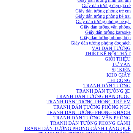
Giấy dán tường hình trái tim
Giấy dán tường đẹp giá rẻ
Giấy dán tường phòng trẻ em
Giấy dán tường phòng bé trai
Giấy dán tường phòng bé gái
Giấy dán tường văn phòng
Giấy dán tường karaoke
Giấy dán tường phòng bếp
Giấy dán tường phòng đọc sách
VẢI DÁN TƯỜNG
THIẾT KẾ NỘI THẤT
GIỚI THIỆU
TƯ VẤN
SỰ KIỆN
KHO GIẤY
THI CÔNG
TRANH DÁN TƯỜNG
TRANH DÁN TƯỜNG 3D
TRANH DÁN TƯỜNG HÀN QUỐC
TRANH DÁN TƯỜNG PHÒNG TRẺ EM
TRANH DÁN TƯỜNG PHÒNG NGỦ
TRANH DÁN TƯỜNG PHÒNG KHÁCH
TRANH DÁN TƯỜNG VĂN PHÒNG
TRANH DÁN TƯỜNG PHONG CẢNH
TRANH DÁN TƯỜNG PHONG CẢNH LÀNG QUÊ