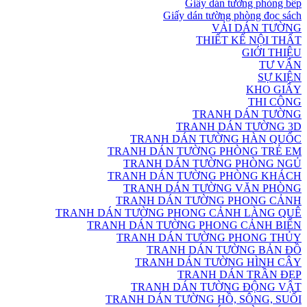
Giấy dán tường phòng bếp
Giấy dán tường phòng đọc sách
VẢI DÁN TƯỜNG
THIẾT KẾ NỘI THẤT
GIỚI THIỆU
TƯ VẤN
SỰ KIỆN
KHO GIẤY
THI CÔNG
TRANH DÁN TƯỜNG
TRANH DÁN TƯỜNG 3D
TRANH DÁN TƯỜNG HÀN QUỐC
TRANH DÁN TƯỜNG PHÒNG TRẺ EM
TRANH DÁN TƯỜNG PHÒNG NGỦ
TRANH DÁN TƯỜNG PHÒNG KHÁCH
TRANH DÁN TƯỜNG VĂN PHÒNG
TRANH DÁN TƯỜNG PHONG CẢNH
TRANH DÁN TƯỜNG PHONG CẢNH LÀNG QUÊ
TRANH DÁN TƯỜNG PHONG CẢNH BIỂN
TRANH DÁN TƯỜNG PHONG THỦY
TRANH DÁN TƯỜNG BẢN ĐỒ
TRANH DÁN TƯỜNG HÌNH CÂY
TRANH DÁN TRẦN ĐẸP
TRANH DÁN TƯỜNG ĐỘNG VẬT
TRANH DÁN TƯỜNG HỒ, SÔNG, SUỐI