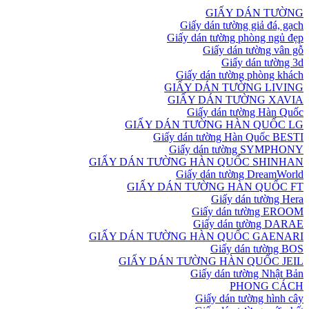
GIẤY DÁN TƯỜNG
Giấy dán tường giả đá, gạch
Giấy dán tường phòng ngủ đẹp
Giấy dán tường vân gỗ
Giấy dán tường 3d
Giấy dán tường phòng khách
GIẤY DÁN TƯỜNG LIVING
GIẤY DÁN TƯỜNG XAVIA
Giấy dán tường Hàn Quốc
GIẤY DÁN TƯỜNG HÀN QUỐC LG
Giấy dán tường Hàn Quốc BESTI
Giấy dán tường SYMPHONY
GIẤY DÁN TƯỜNG HÀN QUỐC SHINHAN
Giấy dán tường DreamWorld
GIẤY DÁN TƯỜNG HÀN QUỐC FT
Giấy dán tường Hera
Giấy dán tường EROOM
Giấy dán tường DARAE
GIẤY DÁN TƯỜNG HÀN QUỐC GAENARI
Giấy dán tường BOS
GIẤY DÁN TƯỜNG HÀN QUỐC JEIL
Giấy dán tường Nhật Bản
PHONG CÁCH
Giấy dán tường hình cây