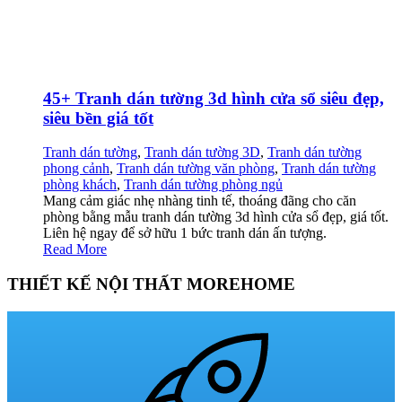
45+ Tranh dán tường 3d hình cửa sổ siêu đẹp,
siêu bền giá tốt
Tranh dán tường
,
Tranh dán tường 3D
,
Tranh dán tường
phong cảnh
,
Tranh dán tường văn phòng
,
Tranh dán tường
phòng khách
,
Tranh dán tường phòng ngủ
Mang cảm giác nhẹ nhàng tinh tế, thoáng đãng cho căn
phòng bằng mẫu tranh dán tường 3d hình cửa sổ đẹp, giá tốt.
Liên hệ ngay để sở hữu 1 bức tranh dán ấn tượng.
Read More
THIẾT KẾ NỘI THẤT MOREHOME