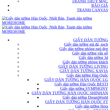
TRANH THỦY MẶC
BÁO GIÁ
TRANH CANVAS
GIẤY DÁN TƯỜNG
Giấy dán tường giả đá, gạch
Giấy dán tường phòng ngủ đẹp
Giấy dán tường vân gỗ
Giấy dán tường 3d
Giấy dán tường phòng khách
GIẤY DÁN TƯỜNG LIVING
GIẤY DÁN TƯỜNG XAVIA
Giấy dán tường Hàn Quốc
GIẤY DÁN TƯỜNG HÀN QUỐC LG
Giấy dán tường Hàn Quốc BESTI
Giấy dán tường SYMPHONY
GIẤY DÁN TƯỜNG HÀN QUỐC SHINHAN
Giấy dán tường DreamWorld
GIẤY DÁN TƯỜNG HÀN QUỐC FT
Giấy dán tường Hera