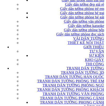
Giấy dán tường hình trái tim
Giấy dán tường đẹp giá rẻ
Giấy dán tường phòng trẻ em
Giấy dán tường phòng bé trai
Giấy dán tường phòng bé gái
Giấy dán tường văn phòng
Giấy dán tường karaoke
Giấy dán tường phòng bếp
Giấy dán tường phòng đọc sách
VẢI DÁN TƯỜNG
THIẾT KẾ NỘI THẤT
GIỚI THIỆU
TƯ VẤN
SỰ KIỆN
KHO GIẤY
THI CÔNG
TRANH DÁN TƯỜNG
TRANH DÁN TƯỜNG 3D
TRANH DÁN TƯỜNG HÀN QUỐC
TRANH DÁN TƯỜNG PHÒNG TRẺ EM
TRANH DÁN TƯỜNG PHÒNG NGỦ
TRANH DÁN TƯỜNG PHÒNG KHÁCH
TRANH DÁN TƯỜNG VĂN PHÒNG
TRANH DÁN TƯỜNG PHONG CẢNH
TRANH DÁN TƯỜNG PHONG CẢNH