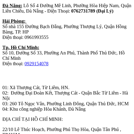
Đà Năng:
Lô Số 4 Đường Mê Linh, Phường Hòa Hiệp Nam, Quận
Liên Chiểu, Đà Nẵng - Điện Thoại:
0762731789 (Đại Lý)
Hải Phòng:
Số nhà 155 Đường Bạch Đằng, Phường Thượng Lý, Quận Hồng
Bàng, TP. HP
Điện thoại: 0961993555
Tp. Hồ Chí Minh:
Số 10, Đường Số 33, Phường An Phú, Thành Phố Thủ Đức, Hồ
Chí Minh
Điện thoại:
0929154078
Nhà máy sản xuất đồ gỗ:
01: Xã Thượng Cát, Từ Liêm, HN.
02: Đường Đại Đoàn Kết, Thượng Cát - Quận Bắc Từ Liêm - Hà
Nội
03: 260 Tô Ngọc Vân, Phường Linh Đông, Quận Thủ Đức, HCM
04: Khu công nghiệp Hòa Khánh, Đà Nẵng
ĐỊA CHỈ TẠI HỒ CHÍ MINH:
22/10 Lê Thúc Hoạch, Phường Phú Thọ Hòa, Quận Tân Phú ,