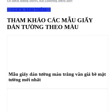
cổ điển đang được ưa chuộng hiện nay
>>CLICK XEM THÊM<<
THAM KHẢO CÁC MẪU GIẤY
DÁN TƯỜNG THEO MÀU
Mẫu giấy dán tường màu trắng vân giả bề mặt
tường mới nhất