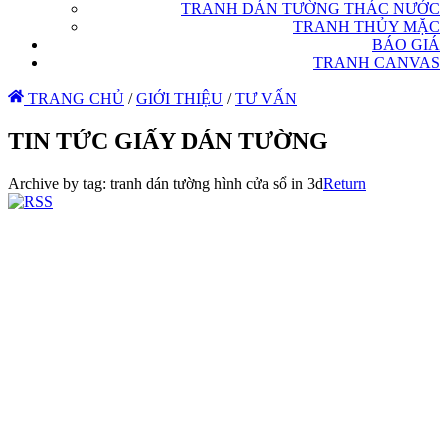
TRANH DÁN TƯỜNG THÁC NƯỚC
TRANH THỦY MẶC
BÁO GIÁ
TRANH CANVAS
TRANG CHỦ
/
GIỚI THIỆU
/
TƯ VẤN
TIN TỨC GIẤY DÁN TƯỜNG
Archive by tag:
tranh dán tường hình cửa sổ in 3d
Return