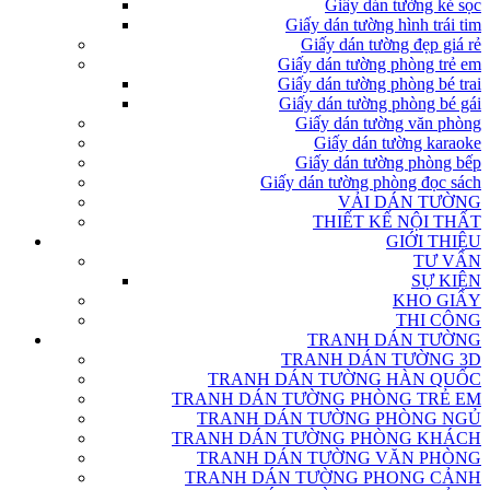
Giấy dán tường kẻ sọc
Giấy dán tường hình trái tim
Giấy dán tường đẹp giá rẻ
Giấy dán tường phòng trẻ em
Giấy dán tường phòng bé trai
Giấy dán tường phòng bé gái
Giấy dán tường văn phòng
Giấy dán tường karaoke
Giấy dán tường phòng bếp
Giấy dán tường phòng đọc sách
VẢI DÁN TƯỜNG
THIẾT KẾ NỘI THẤT
GIỚI THIỆU
TƯ VẤN
SỰ KIỆN
KHO GIẤY
THI CÔNG
TRANH DÁN TƯỜNG
TRANH DÁN TƯỜNG 3D
TRANH DÁN TƯỜNG HÀN QUỐC
TRANH DÁN TƯỜNG PHÒNG TRẺ EM
TRANH DÁN TƯỜNG PHÒNG NGỦ
TRANH DÁN TƯỜNG PHÒNG KHÁCH
TRANH DÁN TƯỜNG VĂN PHÒNG
TRANH DÁN TƯỜNG PHONG CẢNH