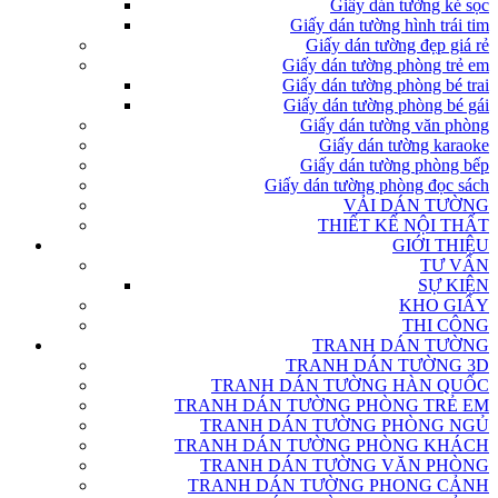
Giấy dán tường kẻ sọc
Giấy dán tường hình trái tim
Giấy dán tường đẹp giá rẻ
Giấy dán tường phòng trẻ em
Giấy dán tường phòng bé trai
Giấy dán tường phòng bé gái
Giấy dán tường văn phòng
Giấy dán tường karaoke
Giấy dán tường phòng bếp
Giấy dán tường phòng đọc sách
VẢI DÁN TƯỜNG
THIẾT KẾ NỘI THẤT
GIỚI THIỆU
TƯ VẤN
SỰ KIỆN
KHO GIẤY
THI CÔNG
TRANH DÁN TƯỜNG
TRANH DÁN TƯỜNG 3D
TRANH DÁN TƯỜNG HÀN QUỐC
TRANH DÁN TƯỜNG PHÒNG TRẺ EM
TRANH DÁN TƯỜNG PHÒNG NGỦ
TRANH DÁN TƯỜNG PHÒNG KHÁCH
TRANH DÁN TƯỜNG VĂN PHÒNG
TRANH DÁN TƯỜNG PHONG CẢNH