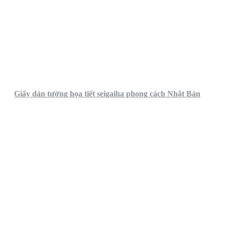
Giấy dán tường họa tiết seigaiha phong cách Nhật Bản