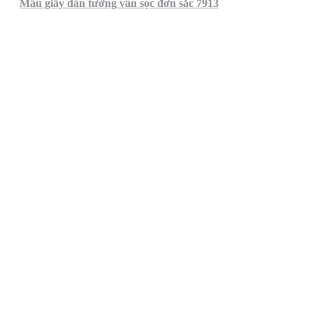
Mẫu giấy dán tường vân sọc đơn sắc 7913