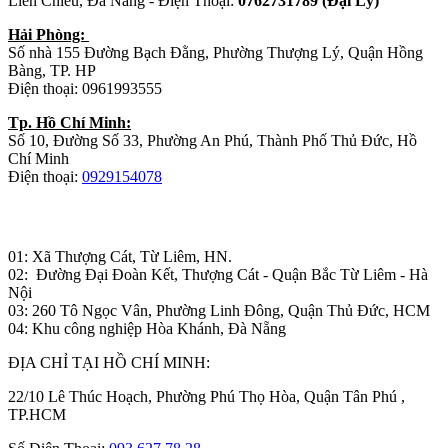
Liên Chiểu, Đà Nẵng - Điện Thoại:
0762731789 (Đại Lý)
Hải Phòng:
Số nhà 155 Đường Bạch Đằng, Phường Thượng Lý, Quận Hồng
Bàng, TP. HP
Điện thoại: 0961993555
Tp. Hồ Chí Minh:
Số 10, Đường Số 33, Phường An Phú, Thành Phố Thủ Đức, Hồ
Chí Minh
Điện thoại:
0929154078
Nhà máy sản xuất đồ gỗ:
01: Xã Thượng Cát, Từ Liêm, HN.
02: Đường Đại Đoàn Kết, Thượng Cát - Quận Bắc Từ Liêm - Hà
Nội
03: 260 Tô Ngọc Vân, Phường Linh Đông, Quận Thủ Đức, HCM
04: Khu công nghiệp Hòa Khánh, Đà Nẵng
ĐỊA CHỈ TẠI HỒ CHÍ MINH:
22/10 Lê Thúc Hoạch, Phường Phú Thọ Hòa, Quận Tân Phú ,
TP.HCM