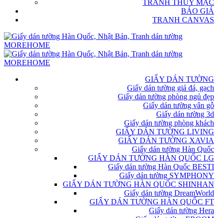
TRANH THỦY MẶC
BÁO GIÁ
TRANH CANVAS
GIẤY DÁN TƯỜNG
Giấy dán tường giả đá, gạch
Giấy dán tường phòng ngủ đẹp
Giấy dán tường vân gỗ
Giấy dán tường 3d
Giấy dán tường phòng khách
GIẤY DÁN TƯỜNG LIVING
GIẤY DÁN TƯỜNG XAVIA
Giấy dán tường Hàn Quốc
GIẤY DÁN TƯỜNG HÀN QUỐC LG
Giấy dán tường Hàn Quốc BESTI
Giấy dán tường SYMPHONY
GIẤY DÁN TƯỜNG HÀN QUỐC SHINHAN
Giấy dán tường DreamWorld
GIẤY DÁN TƯỜNG HÀN QUỐC FT
Giấy dán tường Hera