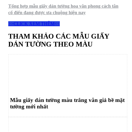
Tổng hợp mẫu giấy dán tường hoa văn phong cách tân
cổ điển đang được ưa chuộng hiện nay
>>CLICK XEM THÊM<<
THAM KHẢO CÁC MẪU GIẤY
DÁN TƯỜNG THEO MÀU
Mẫu giấy dán tường màu trắng vân giả bề mặt
tường mới nhất