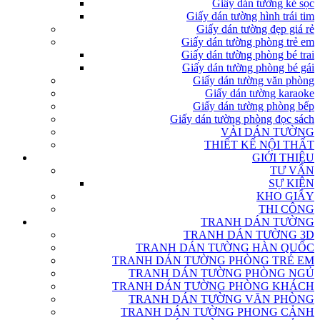
Giấy dán tường kẻ sọc
Giấy dán tường hình trái tim
Giấy dán tường đẹp giá rẻ
Giấy dán tường phòng trẻ em
Giấy dán tường phòng bé trai
Giấy dán tường phòng bé gái
Giấy dán tường văn phòng
Giấy dán tường karaoke
Giấy dán tường phòng bếp
Giấy dán tường phòng đọc sách
VẢI DÁN TƯỜNG
THIẾT KẾ NỘI THẤT
GIỚI THIỆU
TƯ VẤN
SỰ KIỆN
KHO GIẤY
THI CÔNG
TRANH DÁN TƯỜNG
TRANH DÁN TƯỜNG 3D
TRANH DÁN TƯỜNG HÀN QUỐC
TRANH DÁN TƯỜNG PHÒNG TRẺ EM
TRANH DÁN TƯỜNG PHÒNG NGỦ
TRANH DÁN TƯỜNG PHÒNG KHÁCH
TRANH DÁN TƯỜNG VĂN PHÒNG
TRANH DÁN TƯỜNG PHONG CẢNH