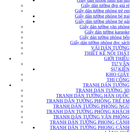
Giấy dán tường hình trái tim
Giấy dán tường đẹp giá rẻ
Giấy dán tường phòng trẻ em
Giấy dán tường phòng bé trai
Giấy dán tường phòng bé gái
Giấy dán tường văn phòng
Giấy dán tường karaoke
Giấy dán tường phòng bếp
Giấy dán tường phòng đọc sách
VẢI DÁN TƯỜNG
THIẾT KẾ NỘI THẤT
GIỚI THIỆU
TƯ VẤN
SỰ KIỆN
KHO GIẤY
THI CÔNG
TRANH DÁN TƯỜNG
TRANH DÁN TƯỜNG 3D
TRANH DÁN TƯỜNG HÀN QUỐC
TRANH DÁN TƯỜNG PHÒNG TRẺ EM
TRANH DÁN TƯỜNG PHÒNG NGỦ
TRANH DÁN TƯỜNG PHÒNG KHÁCH
TRANH DÁN TƯỜNG VĂN PHÒNG
TRANH DÁN TƯỜNG PHONG CẢNH
TRANH DÁN TƯỜNG PHONG CẢNH