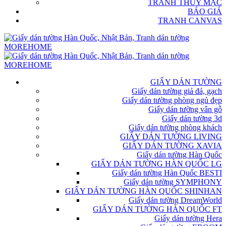
TRANH THỦY MẶC
BÁO GIÁ
TRANH CANVAS
GIẤY DÁN TƯỜNG
Giấy dán tường giả đá, gạch
Giấy dán tường phòng ngủ đẹp
Giấy dán tường vân gỗ
Giấy dán tường 3d
Giấy dán tường phòng khách
GIẤY DÁN TƯỜNG LIVING
GIẤY DÁN TƯỜNG XAVIA
Giấy dán tường Hàn Quốc
GIẤY DÁN TƯỜNG HÀN QUỐC LG
Giấy dán tường Hàn Quốc BESTI
Giấy dán tường SYMPHONY
GIẤY DÁN TƯỜNG HÀN QUỐC SHINHAN
Giấy dán tường DreamWorld
GIẤY DÁN TƯỜNG HÀN QUỐC FT
Giấy dán tường Hera