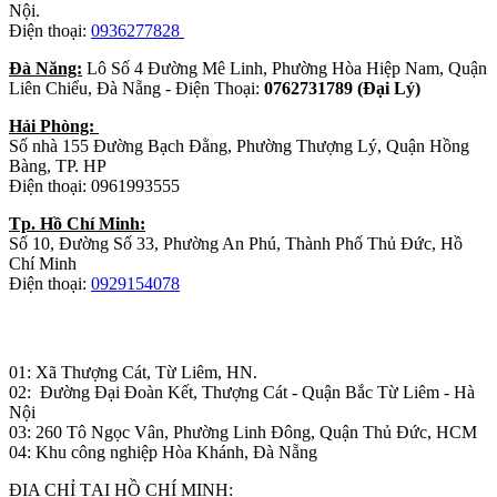
Nội.
Điện thoại:
0936277828
Đà Năng:
Lô Số 4 Đường Mê Linh, Phường Hòa Hiệp Nam, Quận
Liên Chiểu, Đà Nẵng - Điện Thoại:
0762731789 (Đại Lý)
Hải Phòng:
Số nhà 155 Đường Bạch Đằng, Phường Thượng Lý, Quận Hồng
Bàng, TP. HP
Điện thoại: 0961993555
Tp. Hồ Chí Minh:
Số 10, Đường Số 33, Phường An Phú, Thành Phố Thủ Đức, Hồ
Chí Minh
Điện thoại:
0929154078
Nhà máy sản xuất đồ gỗ:
01: Xã Thượng Cát, Từ Liêm, HN.
02: Đường Đại Đoàn Kết, Thượng Cát - Quận Bắc Từ Liêm - Hà
Nội
03: 260 Tô Ngọc Vân, Phường Linh Đông, Quận Thủ Đức, HCM
04: Khu công nghiệp Hòa Khánh, Đà Nẵng
ĐỊA CHỈ TẠI HỒ CHÍ MINH: