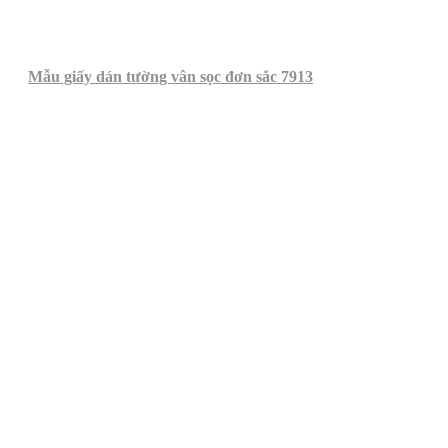
Mẫu giấy dán tường vân sọc đơn sắc 7913