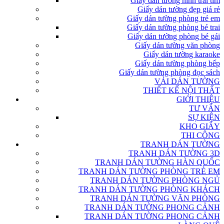
Giấy dán tường hình trái tim
Giấy dán tường đẹp giá rẻ
Giấy dán tường phòng trẻ em
Giấy dán tường phòng bé trai
Giấy dán tường phòng bé gái
Giấy dán tường văn phòng
Giấy dán tường karaoke
Giấy dán tường phòng bếp
Giấy dán tường phòng đọc sách
VẢI DÁN TƯỜNG
THIẾT KẾ NỘI THẤT
GIỚI THIỆU
TƯ VẤN
SỰ KIỆN
KHO GIẤY
THI CÔNG
TRANH DÁN TƯỜNG
TRANH DÁN TƯỜNG 3D
TRANH DÁN TƯỜNG HÀN QUỐC
TRANH DÁN TƯỜNG PHÒNG TRẺ EM
TRANH DÁN TƯỜNG PHÒNG NGỦ
TRANH DÁN TƯỜNG PHÒNG KHÁCH
TRANH DÁN TƯỜNG VĂN PHÒNG
TRANH DÁN TƯỜNG PHONG CẢNH
TRANH DÁN TƯỜNG PHONG CẢNH