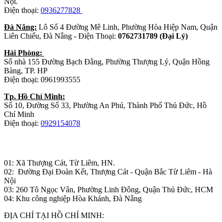
Nội.
Điện thoại:
0936277828
Đà Năng:
Lô Số 4 Đường Mê Linh, Phường Hòa Hiệp Nam, Quận
Liên Chiểu, Đà Nẵng - Điện Thoại:
0762731789 (Đại Lý)
Hải Phòng:
Số nhà 155 Đường Bạch Đằng, Phường Thượng Lý, Quận Hồng
Bàng, TP. HP
Điện thoại: 0961993555
Tp. Hồ Chí Minh:
Số 10, Đường Số 33, Phường An Phú, Thành Phố Thủ Đức, Hồ
Chí Minh
Điện thoại:
0929154078
Nhà máy sản xuất đồ gỗ:
01: Xã Thượng Cát, Từ Liêm, HN.
02: Đường Đại Đoàn Kết, Thượng Cát - Quận Bắc Từ Liêm - Hà
Nội
03: 260 Tô Ngọc Vân, Phường Linh Đông, Quận Thủ Đức, HCM
04: Khu công nghiệp Hòa Khánh, Đà Nẵng
ĐỊA CHỈ TẠI HỒ CHÍ MINH: