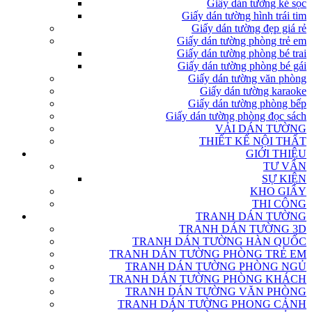
Giấy dán tường kẻ sọc
Giấy dán tường hình trái tim
Giấy dán tường đẹp giá rẻ
Giấy dán tường phòng trẻ em
Giấy dán tường phòng bé trai
Giấy dán tường phòng bé gái
Giấy dán tường văn phòng
Giấy dán tường karaoke
Giấy dán tường phòng bếp
Giấy dán tường phòng đọc sách
VẢI DÁN TƯỜNG
THIẾT KẾ NỘI THẤT
GIỚI THIỆU
TƯ VẤN
SỰ KIỆN
KHO GIẤY
THI CÔNG
TRANH DÁN TƯỜNG
TRANH DÁN TƯỜNG 3D
TRANH DÁN TƯỜNG HÀN QUỐC
TRANH DÁN TƯỜNG PHÒNG TRẺ EM
TRANH DÁN TƯỜNG PHÒNG NGỦ
TRANH DÁN TƯỜNG PHÒNG KHÁCH
TRANH DÁN TƯỜNG VĂN PHÒNG
TRANH DÁN TƯỜNG PHONG CẢNH