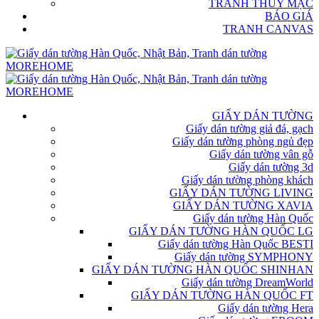
TRANH THỦY MẶC
BÁO GIÁ
TRANH CANVAS
GIẤY DÁN TƯỜNG
Giấy dán tường giả đá, gạch
Giấy dán tường phòng ngủ đẹp
Giấy dán tường vân gỗ
Giấy dán tường 3d
Giấy dán tường phòng khách
GIẤY DÁN TƯỜNG LIVING
GIẤY DÁN TƯỜNG XAVIA
Giấy dán tường Hàn Quốc
GIẤY DÁN TƯỜNG HÀN QUỐC LG
Giấy dán tường Hàn Quốc BESTI
Giấy dán tường SYMPHONY
GIẤY DÁN TƯỜNG HÀN QUỐC SHINHAN
Giấy dán tường DreamWorld
GIẤY DÁN TƯỜNG HÀN QUỐC FT
Giấy dán tường Hera