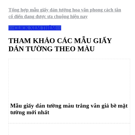
Tổng hợp mẫu giấy dán tường hoa văn phong cách tân
cổ điển đang được ưa chuộng hiện nay
>>CLICK XEM THÊM<<
THAM KHẢO CÁC MẪU GIẤY
DÁN TƯỜNG THEO MÀU
Mẫu giấy dán tường màu trắng vân giả bề mặt
tường mới nhất