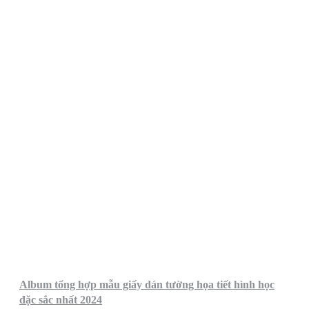
Album tổng hợp mẫu giấy dán tường họa tiết hình học
đặc sắc nhất 2024