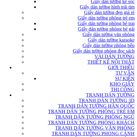
Giấy dán tường kẻ sọc
Giấy dán tường hình trái tim
Giấy dán tường đẹp giá rẻ
Giấy dán tường phòng trẻ em
Giấy dán tường phòng bé trai
Giấy dán tường phòng bé gái
Giấy dán tường văn phòng
Giấy dán tường karaoke
Giấy dán tường phòng bếp
Giấy dán tường phòng đọc sách
VẢI DÁN TƯỜNG
THIẾT KẾ NỘI THẤT
GIỚI THIỆU
TƯ VẤN
SỰ KIỆN
KHO GIẤY
THI CÔNG
TRANH DÁN TƯỜNG
TRANH DÁN TƯỜNG 3D
TRANH DÁN TƯỜNG HÀN QUỐC
TRANH DÁN TƯỜNG PHÒNG TRẺ EM
TRANH DÁN TƯỜNG PHÒNG NGỦ
TRANH DÁN TƯỜNG PHÒNG KHÁCH
TRANH DÁN TƯỜNG VĂN PHÒNG
TRANH DÁN TƯỜNG PHONG CẢNH