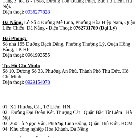
Tầng 3, tòa B - T608, Đường Tôn Quang Phiệt, Bắc Từ Liêm, Hà
Nội.
Điện thoại:
0936277828
Đà Năng:
Lô Số 4 Đường Mê Linh, Phường Hòa Hiệp Nam, Quận
Liên Chiểu, Đà Nẵng - Điện Thoại:
0762731789 (Đại Lý)
Hải Phòng:
Số nhà 155 Đường Bạch Đằng, Phường Thượng Lý, Quận Hồng
Bàng, TP. HP
Điện thoại: 0961993555
Tp. Hồ Chí Minh:
Số 10, Đường Số 33, Phường An Phú, Thành Phố Thủ Đức, Hồ
Chí Minh
Điện thoại:
0929154078
Nhà máy sản xuất đồ gỗ:
01: Xã Thượng Cát, Từ Liêm, HN.
02: Đường Đại Đoàn Kết, Thượng Cát - Quận Bắc Từ Liêm - Hà
Nội
03: 260 Tô Ngọc Vân, Phường Linh Đông, Quận Thủ Đức, HCM
04: Khu công nghiệp Hòa Khánh, Đà Nẵng