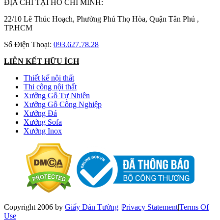
ĐỊA CHỈ TẠI HỒ CHÍ MINH:
22/10 Lê Thúc Hoạch, Phường Phú Thọ Hòa, Quận Tân Phú ,
TP.HCM
Số Điện Thoại:
093.627.78.28
LIÊN KẾT HỮU ÍCH
Thiết kế nội thất
Thi công nội thất
Xưởng Gỗ Tự Nhiên
Xưởng Gỗ Công Nghiệp
Xưởng Đá
Xưởng Sofa
Xưởng Inox
Copyright 2006 by
Giấy Dán Tường
|
Privacy Statement
|
Terms Of
Use