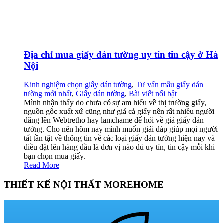
Địa chỉ mua giấy dán tường uy tín tin cậy ở Hà
Nội
Kinh nghiệm chọn giấy dán tường
,
Tư vấn mẫu giấy dán
tường mới nhất
,
Giấy dán tường
,
Bài viết nổi bật
Mình nhận thấy do chưa có sự am hiểu về thị trường giấy,
nguồn gốc xuất xứ cũng như giá cả giấy nên rất nhiều người
đăng lên Webtretho hay lamchame để hỏi về giá giấy dán
tường. Cho nên hôm nay mình muốn giải đáp giúp mọi người
tất tần tật về thông tin về các loại giấy dán tường hiện nay và
điều đặt lên hàng đầu là đơn vị nào đủ uy tín, tin cậy mỗi khi
bạn chọn mua giấy.
Read More
THIẾT KẾ NỘI THẤT MOREHOME