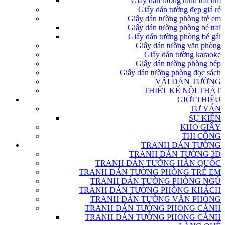
Giấy dán tường hình trái tim
Giấy dán tường đẹp giá rẻ
Giấy dán tường phòng trẻ em
Giấy dán tường phòng bé trai
Giấy dán tường phòng bé gái
Giấy dán tường văn phòng
Giấy dán tường karaoke
Giấy dán tường phòng bếp
Giấy dán tường phòng đọc sách
VẢI DÁN TƯỜNG
THIẾT KẾ NỘI THẤT
GIỚI THIỆU
TƯ VẤN
SỰ KIỆN
KHO GIẤY
THI CÔNG
TRANH DÁN TƯỜNG
TRANH DÁN TƯỜNG 3D
TRANH DÁN TƯỜNG HÀN QUỐC
TRANH DÁN TƯỜNG PHÒNG TRẺ EM
TRANH DÁN TƯỜNG PHÒNG NGỦ
TRANH DÁN TƯỜNG PHÒNG KHÁCH
TRANH DÁN TƯỜNG VĂN PHÒNG
TRANH DÁN TƯỜNG PHONG CẢNH
TRANH DÁN TƯỜNG PHONG CẢNH