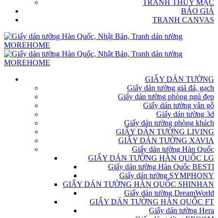
TRANH THỦY MẶC
BÁO GIÁ
TRANH CANVAS
GIẤY DÁN TƯỜNG
Giấy dán tường giả đá, gạch
Giấy dán tường phòng ngủ đẹp
Giấy dán tường vân gỗ
Giấy dán tường 3d
Giấy dán tường phòng khách
GIẤY DÁN TƯỜNG LIVING
GIẤY DÁN TƯỜNG XAVIA
Giấy dán tường Hàn Quốc
GIẤY DÁN TƯỜNG HÀN QUỐC LG
Giấy dán tường Hàn Quốc BESTI
Giấy dán tường SYMPHONY
GIẤY DÁN TƯỜNG HÀN QUỐC SHINHAN
Giấy dán tường DreamWorld
GIẤY DÁN TƯỜNG HÀN QUỐC FT
Giấy dán tường Hera