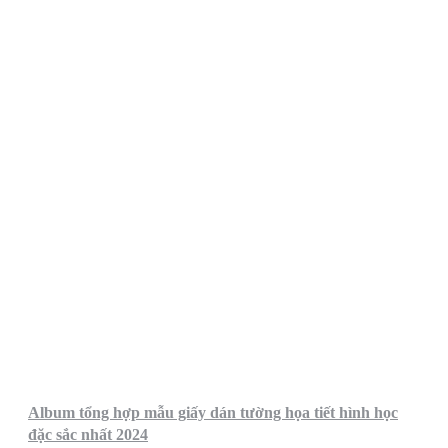
Album tổng hợp mẫu giấy dán tường họa tiết hình học
đặc sắc nhất 2024