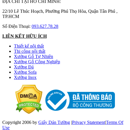
ĐỊA CHỈ TẠI HỒ CHÍ MINH:
22/10 Lê Thúc Hoạch, Phường Phú Thọ Hòa, Quận Tân Phú ,
TP.HCM
Số Điện Thoại:
093.627.78.28
LIÊN KẾT HỮU ÍCH
Thiết kế nội thất
Thi công nội thất
Xưởng Gỗ Tự Nhiên
Xưởng Gỗ Công Nghiệp
Xưởng Đá
Xưởng Sofa
Xưởng Inox
Copyright 2006 by
Giấy Dán Tường
|
Privacy Statement
|
Terms Of
Use