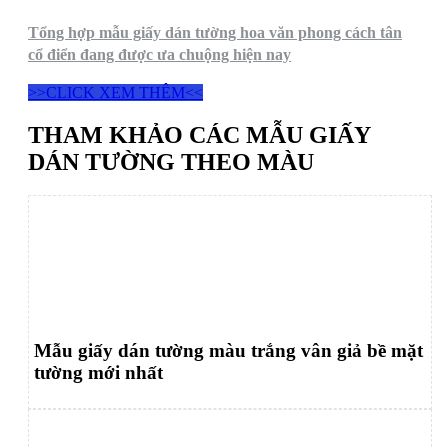
Tổng hợp mẫu giấy dán tường hoa văn phong cách tân
cổ điển đang được ưa chuộng hiện nay
>>CLICK XEM THÊM<<
THAM KHẢO CÁC MẪU GIẤY
DÁN TƯỜNG THEO MÀU
Mẫu giấy dán tường màu trắng vân giả bề mặt
tường mới nhất