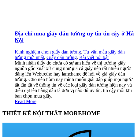
Địa chỉ mua giấy dán tường uy tín tin cậy ở Hà
Nội
Kinh nghiệm chọn giấy dán tường
,
Tư vấn mẫu giấy dán
tường mới nhất
,
Giấy dán tường
,
Bài viết nổi bật
Mình nhận thấy do chưa có sự am hiểu về thị trường giấy,
nguồn gốc xuất xứ cũng như giá cả giấy nên rất nhiều người
đăng lên Webtretho hay lamchame để hỏi về giá giấy dán
tường. Cho nên hôm nay mình muốn giải đáp giúp mọi người
tất tần tật về thông tin về các loại giấy dán tường hiện nay và
điều đặt lên hàng đầu là đơn vị nào đủ uy tín, tin cậy mỗi khi
bạn chọn mua giấy.
Read More
THIẾT KẾ NỘI THẤT MOREHOME