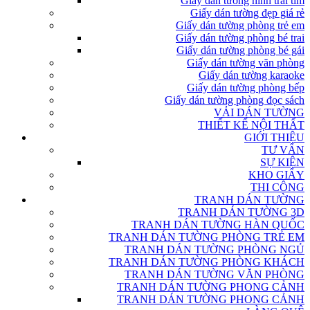
Giấy dán tường hình trái tim
Giấy dán tường đẹp giá rẻ
Giấy dán tường phòng trẻ em
Giấy dán tường phòng bé trai
Giấy dán tường phòng bé gái
Giấy dán tường văn phòng
Giấy dán tường karaoke
Giấy dán tường phòng bếp
Giấy dán tường phòng đọc sách
VẢI DÁN TƯỜNG
THIẾT KẾ NỘI THẤT
GIỚI THIỆU
TƯ VẤN
SỰ KIỆN
KHO GIẤY
THI CÔNG
TRANH DÁN TƯỜNG
TRANH DÁN TƯỜNG 3D
TRANH DÁN TƯỜNG HÀN QUỐC
TRANH DÁN TƯỜNG PHÒNG TRẺ EM
TRANH DÁN TƯỜNG PHÒNG NGỦ
TRANH DÁN TƯỜNG PHÒNG KHÁCH
TRANH DÁN TƯỜNG VĂN PHÒNG
TRANH DÁN TƯỜNG PHONG CẢNH
TRANH DÁN TƯỜNG PHONG CẢNH