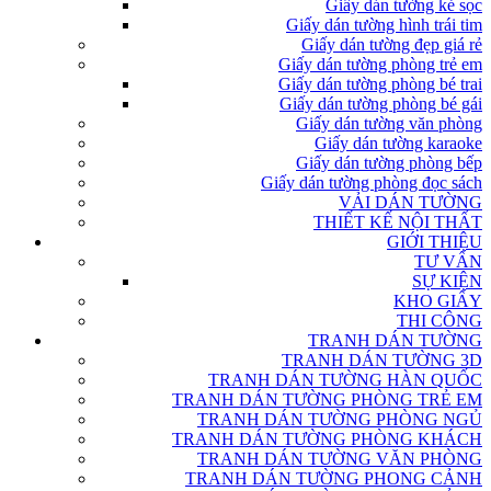
Giấy dán tường kẻ sọc
Giấy dán tường hình trái tim
Giấy dán tường đẹp giá rẻ
Giấy dán tường phòng trẻ em
Giấy dán tường phòng bé trai
Giấy dán tường phòng bé gái
Giấy dán tường văn phòng
Giấy dán tường karaoke
Giấy dán tường phòng bếp
Giấy dán tường phòng đọc sách
VẢI DÁN TƯỜNG
THIẾT KẾ NỘI THẤT
GIỚI THIỆU
TƯ VẤN
SỰ KIỆN
KHO GIẤY
THI CÔNG
TRANH DÁN TƯỜNG
TRANH DÁN TƯỜNG 3D
TRANH DÁN TƯỜNG HÀN QUỐC
TRANH DÁN TƯỜNG PHÒNG TRẺ EM
TRANH DÁN TƯỜNG PHÒNG NGỦ
TRANH DÁN TƯỜNG PHÒNG KHÁCH
TRANH DÁN TƯỜNG VĂN PHÒNG
TRANH DÁN TƯỜNG PHONG CẢNH