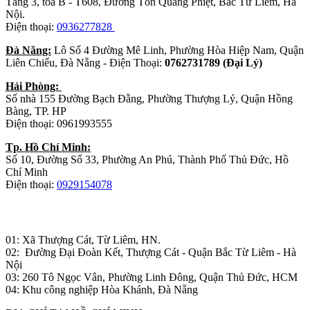
Tầng 3, tòa B - T608, Đường Tôn Quang Phiệt, Bắc Từ Liêm, Hà
Nội.
Điện thoại:
0936277828
Đà Năng:
Lô Số 4 Đường Mê Linh, Phường Hòa Hiệp Nam, Quận
Liên Chiểu, Đà Nẵng - Điện Thoại:
0762731789 (Đại Lý)
Hải Phòng:
Số nhà 155 Đường Bạch Đằng, Phường Thượng Lý, Quận Hồng
Bàng, TP. HP
Điện thoại: 0961993555
Tp. Hồ Chí Minh:
Số 10, Đường Số 33, Phường An Phú, Thành Phố Thủ Đức, Hồ
Chí Minh
Điện thoại:
0929154078
Nhà máy sản xuất đồ gỗ:
01: Xã Thượng Cát, Từ Liêm, HN.
02: Đường Đại Đoàn Kết, Thượng Cát - Quận Bắc Từ Liêm - Hà
Nội
03: 260 Tô Ngọc Vân, Phường Linh Đông, Quận Thủ Đức, HCM
04: Khu công nghiệp Hòa Khánh, Đà Nẵng