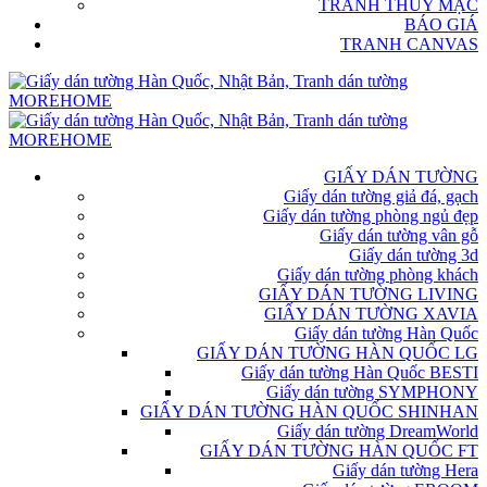
TRANH THỦY MẶC
BÁO GIÁ
TRANH CANVAS
GIẤY DÁN TƯỜNG
Giấy dán tường giả đá, gạch
Giấy dán tường phòng ngủ đẹp
Giấy dán tường vân gỗ
Giấy dán tường 3d
Giấy dán tường phòng khách
GIẤY DÁN TƯỜNG LIVING
GIẤY DÁN TƯỜNG XAVIA
Giấy dán tường Hàn Quốc
GIẤY DÁN TƯỜNG HÀN QUỐC LG
Giấy dán tường Hàn Quốc BESTI
Giấy dán tường SYMPHONY
GIẤY DÁN TƯỜNG HÀN QUỐC SHINHAN
Giấy dán tường DreamWorld
GIẤY DÁN TƯỜNG HÀN QUỐC FT
Giấy dán tường Hera