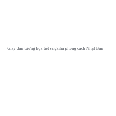
Giấy dán tường họa tiết seigaiha phong cách Nhật Bản