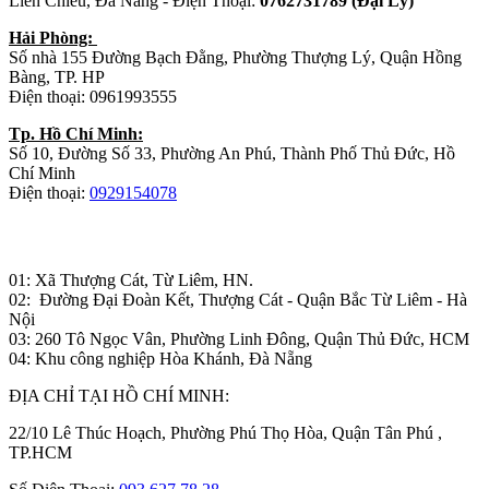
Liên Chiểu, Đà Nẵng - Điện Thoại:
0762731789 (Đại Lý)
Hải Phòng:
Số nhà 155 Đường Bạch Đằng, Phường Thượng Lý, Quận Hồng
Bàng, TP. HP
Điện thoại: 0961993555
Tp. Hồ Chí Minh:
Số 10, Đường Số 33, Phường An Phú, Thành Phố Thủ Đức, Hồ
Chí Minh
Điện thoại:
0929154078
Nhà máy sản xuất đồ gỗ:
01: Xã Thượng Cát, Từ Liêm, HN.
02: Đường Đại Đoàn Kết, Thượng Cát - Quận Bắc Từ Liêm - Hà
Nội
03: 260 Tô Ngọc Vân, Phường Linh Đông, Quận Thủ Đức, HCM
04: Khu công nghiệp Hòa Khánh, Đà Nẵng
ĐỊA CHỈ TẠI HỒ CHÍ MINH:
22/10 Lê Thúc Hoạch, Phường Phú Thọ Hòa, Quận Tân Phú ,
TP.HCM