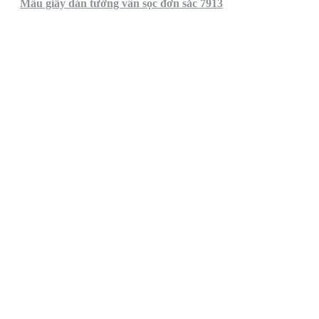
Mẫu giấy dán tường vân sọc đơn sắc 7913