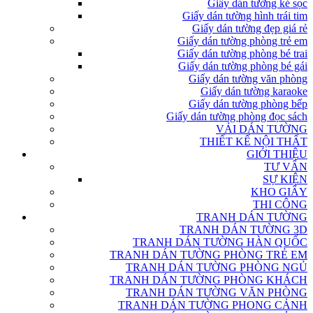
Giấy dán tường kẻ sọc
Giấy dán tường hình trái tim
Giấy dán tường đẹp giá rẻ
Giấy dán tường phòng trẻ em
Giấy dán tường phòng bé trai
Giấy dán tường phòng bé gái
Giấy dán tường văn phòng
Giấy dán tường karaoke
Giấy dán tường phòng bếp
Giấy dán tường phòng đọc sách
VẢI DÁN TƯỜNG
THIẾT KẾ NỘI THẤT
GIỚI THIỆU
TƯ VẤN
SỰ KIỆN
KHO GIẤY
THI CÔNG
TRANH DÁN TƯỜNG
TRANH DÁN TƯỜNG 3D
TRANH DÁN TƯỜNG HÀN QUỐC
TRANH DÁN TƯỜNG PHÒNG TRẺ EM
TRANH DÁN TƯỜNG PHÒNG NGỦ
TRANH DÁN TƯỜNG PHÒNG KHÁCH
TRANH DÁN TƯỜNG VĂN PHÒNG
TRANH DÁN TƯỜNG PHONG CẢNH