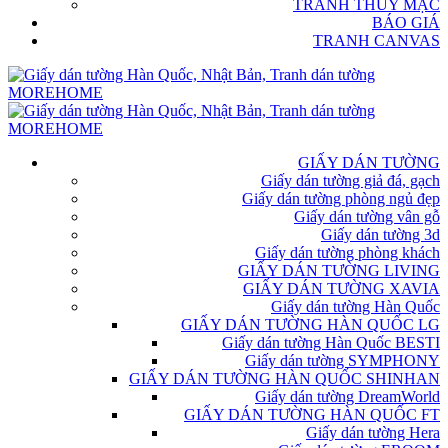
TRANH THỦY MẶC
BÁO GIÁ
TRANH CANVAS
GIẤY DÁN TƯỜNG
Giấy dán tường giả đá, gạch
Giấy dán tường phòng ngủ đẹp
Giấy dán tường vân gỗ
Giấy dán tường 3d
Giấy dán tường phòng khách
GIẤY DÁN TƯỜNG LIVING
GIẤY DÁN TƯỜNG XAVIA
Giấy dán tường Hàn Quốc
GIẤY DÁN TƯỜNG HÀN QUỐC LG
Giấy dán tường Hàn Quốc BESTI
Giấy dán tường SYMPHONY
GIẤY DÁN TƯỜNG HÀN QUỐC SHINHAN
Giấy dán tường DreamWorld
GIẤY DÁN TƯỜNG HÀN QUỐC FT
Giấy dán tường Hera