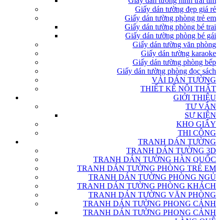
Giấy dán tường hình trái tim
Giấy dán tường đẹp giá rẻ
Giấy dán tường phòng trẻ em
Giấy dán tường phòng bé trai
Giấy dán tường phòng bé gái
Giấy dán tường văn phòng
Giấy dán tường karaoke
Giấy dán tường phòng bếp
Giấy dán tường phòng đọc sách
VẢI DÁN TƯỜNG
THIẾT KẾ NỘI THẤT
GIỚI THIỆU
TƯ VẤN
SỰ KIỆN
KHO GIẤY
THI CÔNG
TRANH DÁN TƯỜNG
TRANH DÁN TƯỜNG 3D
TRANH DÁN TƯỜNG HÀN QUỐC
TRANH DÁN TƯỜNG PHÒNG TRẺ EM
TRANH DÁN TƯỜNG PHÒNG NGỦ
TRANH DÁN TƯỜNG PHÒNG KHÁCH
TRANH DÁN TƯỜNG VĂN PHÒNG
TRANH DÁN TƯỜNG PHONG CẢNH
TRANH DÁN TƯỜNG PHONG CẢNH