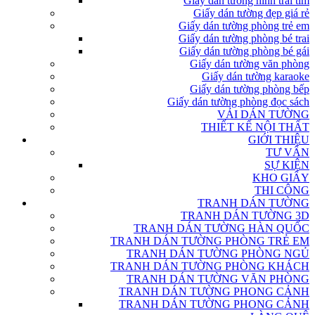
Giấy dán tường hình trái tim
Giấy dán tường đẹp giá rẻ
Giấy dán tường phòng trẻ em
Giấy dán tường phòng bé trai
Giấy dán tường phòng bé gái
Giấy dán tường văn phòng
Giấy dán tường karaoke
Giấy dán tường phòng bếp
Giấy dán tường phòng đọc sách
VẢI DÁN TƯỜNG
THIẾT KẾ NỘI THẤT
GIỚI THIỆU
TƯ VẤN
SỰ KIỆN
KHO GIẤY
THI CÔNG
TRANH DÁN TƯỜNG
TRANH DÁN TƯỜNG 3D
TRANH DÁN TƯỜNG HÀN QUỐC
TRANH DÁN TƯỜNG PHÒNG TRẺ EM
TRANH DÁN TƯỜNG PHÒNG NGỦ
TRANH DÁN TƯỜNG PHÒNG KHÁCH
TRANH DÁN TƯỜNG VĂN PHÒNG
TRANH DÁN TƯỜNG PHONG CẢNH
TRANH DÁN TƯỜNG PHONG CẢNH