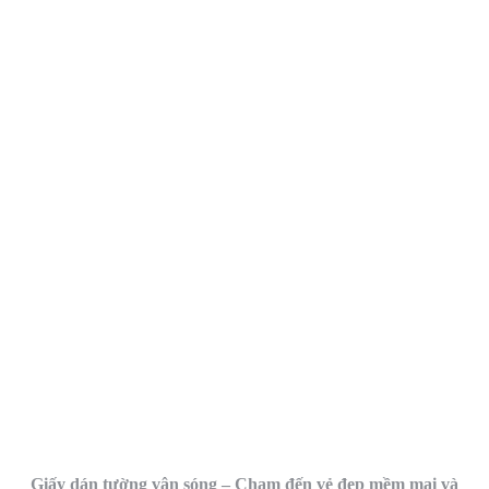
Giấy dán tường vân sóng – Chạm đến vẻ đẹp mềm mại và