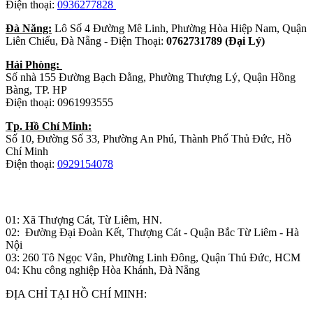
Điện thoại:
0936277828
Đà Năng:
Lô Số 4 Đường Mê Linh, Phường Hòa Hiệp Nam, Quận
Liên Chiểu, Đà Nẵng - Điện Thoại:
0762731789 (Đại Lý)
Hải Phòng:
Số nhà 155 Đường Bạch Đằng, Phường Thượng Lý, Quận Hồng
Bàng, TP. HP
Điện thoại: 0961993555
Tp. Hồ Chí Minh:
Số 10, Đường Số 33, Phường An Phú, Thành Phố Thủ Đức, Hồ
Chí Minh
Điện thoại:
0929154078
Nhà máy sản xuất đồ gỗ:
01: Xã Thượng Cát, Từ Liêm, HN.
02: Đường Đại Đoàn Kết, Thượng Cát - Quận Bắc Từ Liêm - Hà
Nội
03: 260 Tô Ngọc Vân, Phường Linh Đông, Quận Thủ Đức, HCM
04: Khu công nghiệp Hòa Khánh, Đà Nẵng
ĐỊA CHỈ TẠI HỒ CHÍ MINH: