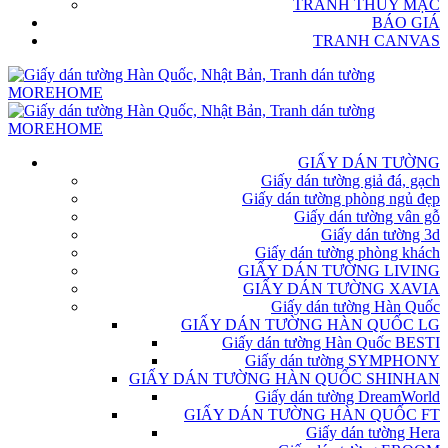
TRANH THỦY MẶC
BÁO GIÁ
TRANH CANVAS
GIẤY DÁN TƯỜNG
Giấy dán tường giả đá, gạch
Giấy dán tường phòng ngủ đẹp
Giấy dán tường vân gỗ
Giấy dán tường 3d
Giấy dán tường phòng khách
GIẤY DÁN TƯỜNG LIVING
GIẤY DÁN TƯỜNG XAVIA
Giấy dán tường Hàn Quốc
GIẤY DÁN TƯỜNG HÀN QUỐC LG
Giấy dán tường Hàn Quốc BESTI
Giấy dán tường SYMPHONY
GIẤY DÁN TƯỜNG HÀN QUỐC SHINHAN
Giấy dán tường DreamWorld
GIẤY DÁN TƯỜNG HÀN QUỐC FT
Giấy dán tường Hera