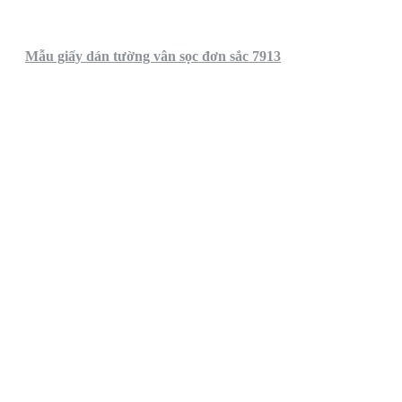
Mẫu giấy dán tường vân sọc đơn sắc 7913