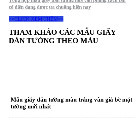
Tổng hợp mẫu giấy dán tường hoa văn phong cách tân
cổ điển đang được ưa chuộng hiện nay
>>CLICK XEM THÊM<<
THAM KHẢO CÁC MẪU GIẤY
DÁN TƯỜNG THEO MÀU
Mẫu giấy dán tường màu trắng vân giả bề mặt
tường mới nhất