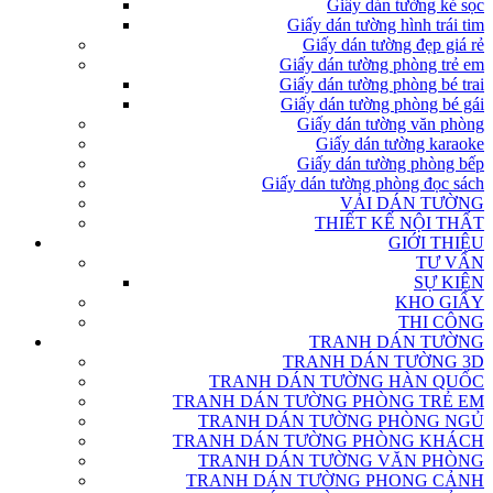
Giấy dán tường kẻ sọc
Giấy dán tường hình trái tim
Giấy dán tường đẹp giá rẻ
Giấy dán tường phòng trẻ em
Giấy dán tường phòng bé trai
Giấy dán tường phòng bé gái
Giấy dán tường văn phòng
Giấy dán tường karaoke
Giấy dán tường phòng bếp
Giấy dán tường phòng đọc sách
VẢI DÁN TƯỜNG
THIẾT KẾ NỘI THẤT
GIỚI THIỆU
TƯ VẤN
SỰ KIỆN
KHO GIẤY
THI CÔNG
TRANH DÁN TƯỜNG
TRANH DÁN TƯỜNG 3D
TRANH DÁN TƯỜNG HÀN QUỐC
TRANH DÁN TƯỜNG PHÒNG TRẺ EM
TRANH DÁN TƯỜNG PHÒNG NGỦ
TRANH DÁN TƯỜNG PHÒNG KHÁCH
TRANH DÁN TƯỜNG VĂN PHÒNG
TRANH DÁN TƯỜNG PHONG CẢNH