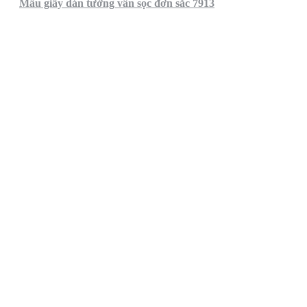
Mẫu giấy dán tường vân sọc đơn sắc 7913