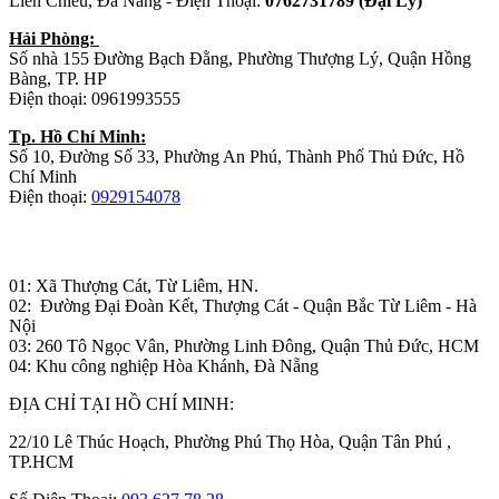
Liên Chiểu, Đà Nẵng - Điện Thoại:
0762731789 (Đại Lý)
Hải Phòng:
Số nhà 155 Đường Bạch Đằng, Phường Thượng Lý, Quận Hồng
Bàng, TP. HP
Điện thoại: 0961993555
Tp. Hồ Chí Minh:
Số 10, Đường Số 33, Phường An Phú, Thành Phố Thủ Đức, Hồ
Chí Minh
Điện thoại:
0929154078
Nhà máy sản xuất đồ gỗ:
01: Xã Thượng Cát, Từ Liêm, HN.
02: Đường Đại Đoàn Kết, Thượng Cát - Quận Bắc Từ Liêm - Hà
Nội
03: 260 Tô Ngọc Vân, Phường Linh Đông, Quận Thủ Đức, HCM
04: Khu công nghiệp Hòa Khánh, Đà Nẵng
ĐỊA CHỈ TẠI HỒ CHÍ MINH:
22/10 Lê Thúc Hoạch, Phường Phú Thọ Hòa, Quận Tân Phú ,
TP.HCM