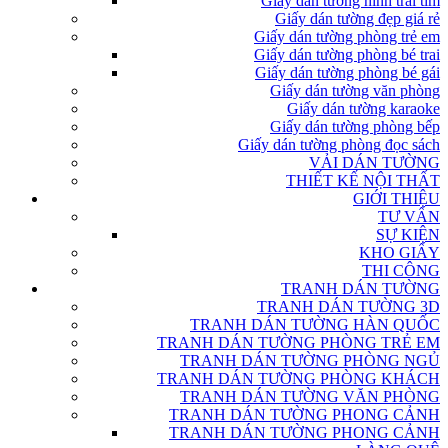
Giấy dán tường hình trái tim
Giấy dán tường đẹp giá rẻ
Giấy dán tường phòng trẻ em
Giấy dán tường phòng bé trai
Giấy dán tường phòng bé gái
Giấy dán tường văn phòng
Giấy dán tường karaoke
Giấy dán tường phòng bếp
Giấy dán tường phòng đọc sách
VẢI DÁN TƯỜNG
THIẾT KẾ NỘI THẤT
GIỚI THIỆU
TƯ VẤN
SỰ KIỆN
KHO GIẤY
THI CÔNG
TRANH DÁN TƯỜNG
TRANH DÁN TƯỜNG 3D
TRANH DÁN TƯỜNG HÀN QUỐC
TRANH DÁN TƯỜNG PHÒNG TRẺ EM
TRANH DÁN TƯỜNG PHÒNG NGỦ
TRANH DÁN TƯỜNG PHÒNG KHÁCH
TRANH DÁN TƯỜNG VĂN PHÒNG
TRANH DÁN TƯỜNG PHONG CẢNH
TRANH DÁN TƯỜNG PHONG CẢNH