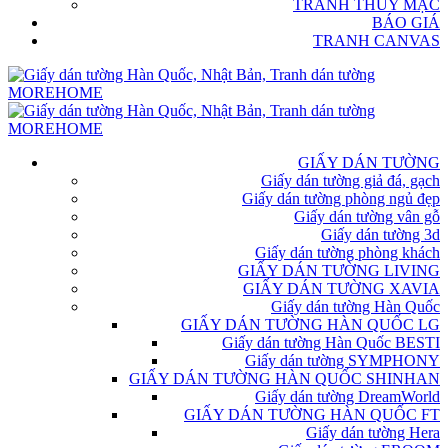
TRANH THỦY MẶC
BÁO GIÁ
TRANH CANVAS
GIẤY DÁN TƯỜNG
Giấy dán tường giả đá, gạch
Giấy dán tường phòng ngủ đẹp
Giấy dán tường vân gỗ
Giấy dán tường 3d
Giấy dán tường phòng khách
GIẤY DÁN TƯỜNG LIVING
GIẤY DÁN TƯỜNG XAVIA
Giấy dán tường Hàn Quốc
GIẤY DÁN TƯỜNG HÀN QUỐC LG
Giấy dán tường Hàn Quốc BESTI
Giấy dán tường SYMPHONY
GIẤY DÁN TƯỜNG HÀN QUỐC SHINHAN
Giấy dán tường DreamWorld
GIẤY DÁN TƯỜNG HÀN QUỐC FT
Giấy dán tường Hera