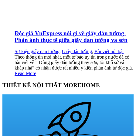
Độc giả VnExpress nói gì về giấy dán tường-
Phản ánh thực tế giữa giấy dán tường và sơn
Sự kiện giấy dán tường
,
Giấy dán tường
,
Bài viết nổi bật
Theo thông tin mới nhất, một tờ báo uy tín trong nước đã có
bài viết về “ Dùng giấy dán tường thay sơn, tôi khổ sở vá
khắp nhà” có nhận được rất nhiều ý kiến phản ánh từ độc giả.
Read More
THIẾT KẾ NỘI THẤT MOREHOME