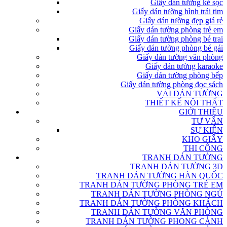
Giấy dán tường kẻ sọc
Giấy dán tường hình trái tim
Giấy dán tường đẹp giá rẻ
Giấy dán tường phòng trẻ em
Giấy dán tường phòng bé trai
Giấy dán tường phòng bé gái
Giấy dán tường văn phòng
Giấy dán tường karaoke
Giấy dán tường phòng bếp
Giấy dán tường phòng đọc sách
VẢI DÁN TƯỜNG
THIẾT KẾ NỘI THẤT
GIỚI THIỆU
TƯ VẤN
SỰ KIỆN
KHO GIẤY
THI CÔNG
TRANH DÁN TƯỜNG
TRANH DÁN TƯỜNG 3D
TRANH DÁN TƯỜNG HÀN QUỐC
TRANH DÁN TƯỜNG PHÒNG TRẺ EM
TRANH DÁN TƯỜNG PHÒNG NGỦ
TRANH DÁN TƯỜNG PHÒNG KHÁCH
TRANH DÁN TƯỜNG VĂN PHÒNG
TRANH DÁN TƯỜNG PHONG CẢNH