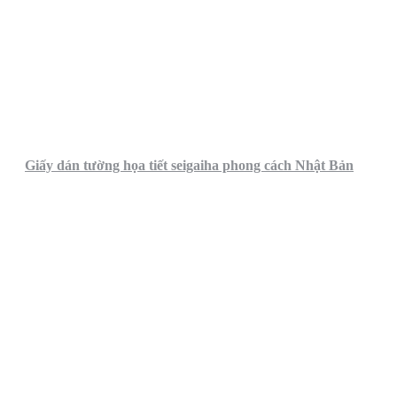
Giấy dán tường họa tiết seigaiha phong cách Nhật Bản