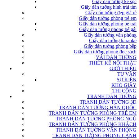
Giấy dán tường kẻ sọc
Giấy dán tường hình trái tim
Giấy dán tường đẹp giá rẻ
Giấy dán tường phòng trẻ em
Giấy dán tường phòng bé trai
Giấy dán tường phòng bé gái
Giấy dán tường văn phòng
Giấy dán tường karaoke
Giấy dán tường phòng bếp
Giấy dán tường phòng đọc sách
VẢI DÁN TƯỜNG
THIẾT KẾ NỘI THẤT
GIỚI THIỆU
TƯ VẤN
SỰ KIỆN
KHO GIẤY
THI CÔNG
TRANH DÁN TƯỜNG
TRANH DÁN TƯỜNG 3D
TRANH DÁN TƯỜNG HÀN QUỐC
TRANH DÁN TƯỜNG PHÒNG TRẺ EM
TRANH DÁN TƯỜNG PHÒNG NGỦ
TRANH DÁN TƯỜNG PHÒNG KHÁCH
TRANH DÁN TƯỜNG VĂN PHÒNG
TRANH DÁN TƯỜNG PHONG CẢNH