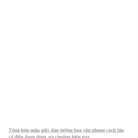
Tổng hợp mẫu giấy dán tường hoa văn phong cách tân
cổ điển đang được ưa chuộng hiện nay