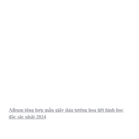
Album tổng hợp mẫu giấy dán tường họa tiết hình học
đặc sắc nhất 2024