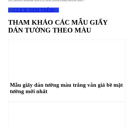
>>CLICK XEM THÊM<<
THAM KHẢO CÁC MẪU GIẤY
DÁN TƯỜNG THEO MÀU
Mẫu giấy dán tường màu trắng vân giả bề mặt
tường mới nhất