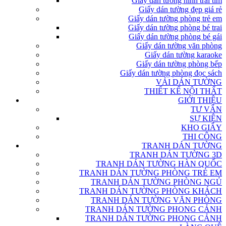
Giấy dán tường hình trái tim
Giấy dán tường đẹp giá rẻ
Giấy dán tường phòng trẻ em
Giấy dán tường phòng bé trai
Giấy dán tường phòng bé gái
Giấy dán tường văn phòng
Giấy dán tường karaoke
Giấy dán tường phòng bếp
Giấy dán tường phòng đọc sách
VẢI DÁN TƯỜNG
THIẾT KẾ NỘI THẤT
GIỚI THIỆU
TƯ VẤN
SỰ KIỆN
KHO GIẤY
THI CÔNG
TRANH DÁN TƯỜNG
TRANH DÁN TƯỜNG 3D
TRANH DÁN TƯỜNG HÀN QUỐC
TRANH DÁN TƯỜNG PHÒNG TRẺ EM
TRANH DÁN TƯỜNG PHÒNG NGỦ
TRANH DÁN TƯỜNG PHÒNG KHÁCH
TRANH DÁN TƯỜNG VĂN PHÒNG
TRANH DÁN TƯỜNG PHONG CẢNH
TRANH DÁN TƯỜNG PHONG CẢNH