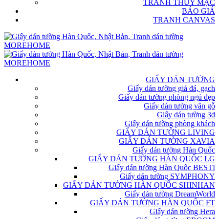
TRANH THỦY MẶC
BÁO GIÁ
TRANH CANVAS
GIẤY DÁN TƯỜNG
Giấy dán tường giả đá, gạch
Giấy dán tường phòng ngủ đẹp
Giấy dán tường vân gỗ
Giấy dán tường 3d
Giấy dán tường phòng khách
GIẤY DÁN TƯỜNG LIVING
GIẤY DÁN TƯỜNG XAVIA
Giấy dán tường Hàn Quốc
GIẤY DÁN TƯỜNG HÀN QUỐC LG
Giấy dán tường Hàn Quốc BESTI
Giấy dán tường SYMPHONY
GIẤY DÁN TƯỜNG HÀN QUỐC SHINHAN
Giấy dán tường DreamWorld
GIẤY DÁN TƯỜNG HÀN QUỐC FT
Giấy dán tường Hera