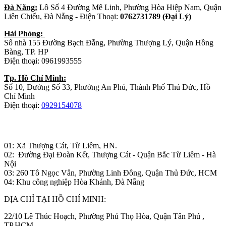
Đà Năng:
Lô Số 4 Đường Mê Linh, Phường Hòa Hiệp Nam, Quận
Liên Chiểu, Đà Nẵng - Điện Thoại:
0762731789 (Đại Lý)
Hải Phòng:
Số nhà 155 Đường Bạch Đằng, Phường Thượng Lý, Quận Hồng
Bàng, TP. HP
Điện thoại: 0961993555
Tp. Hồ Chí Minh:
Số 10, Đường Số 33, Phường An Phú, Thành Phố Thủ Đức, Hồ
Chí Minh
Điện thoại:
0929154078
Nhà máy sản xuất đồ gỗ:
01: Xã Thượng Cát, Từ Liêm, HN.
02: Đường Đại Đoàn Kết, Thượng Cát - Quận Bắc Từ Liêm - Hà
Nội
03: 260 Tô Ngọc Vân, Phường Linh Đông, Quận Thủ Đức, HCM
04: Khu công nghiệp Hòa Khánh, Đà Nẵng
ĐỊA CHỈ TẠI HỒ CHÍ MINH:
22/10 Lê Thúc Hoạch, Phường Phú Thọ Hòa, Quận Tân Phú ,
TP.HCM