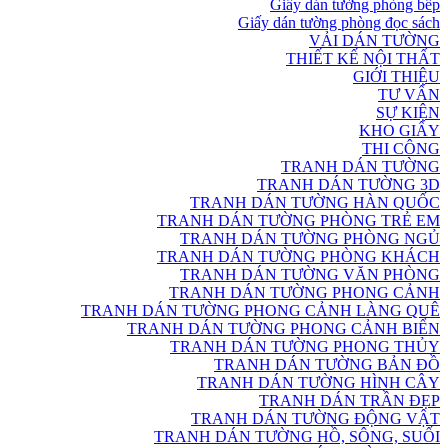
Giấy dán tường phòng bếp
Giấy dán tường phòng đọc sách
VẢI DÁN TƯỜNG
THIẾT KẾ NỘI THẤT
GIỚI THIỆU
TƯ VẤN
SỰ KIỆN
KHO GIẤY
THI CÔNG
TRANH DÁN TƯỜNG
TRANH DÁN TƯỜNG 3D
TRANH DÁN TƯỜNG HÀN QUỐC
TRANH DÁN TƯỜNG PHÒNG TRẺ EM
TRANH DÁN TƯỜNG PHÒNG NGỦ
TRANH DÁN TƯỜNG PHÒNG KHÁCH
TRANH DÁN TƯỜNG VĂN PHÒNG
TRANH DÁN TƯỜNG PHONG CẢNH
TRANH DÁN TƯỜNG PHONG CẢNH LÀNG QUÊ
TRANH DÁN TƯỜNG PHONG CẢNH BIỂN
TRANH DÁN TƯỜNG PHONG THỦY
TRANH DÁN TƯỜNG BẢN ĐỒ
TRANH DÁN TƯỜNG HÌNH CÂY
TRANH DÁN TRẦN ĐẸP
TRANH DÁN TƯỜNG ĐỘNG VẬT
TRANH DÁN TƯỜNG HỒ, SÔNG, SUỐI