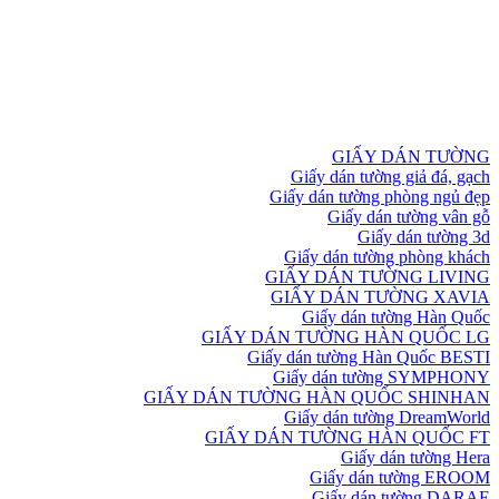
GIẤY DÁN TƯỜNG
Giấy dán tường giả đá, gạch
Giấy dán tường phòng ngủ đẹp
Giấy dán tường vân gỗ
Giấy dán tường 3d
Giấy dán tường phòng khách
GIẤY DÁN TƯỜNG LIVING
GIẤY DÁN TƯỜNG XAVIA
Giấy dán tường Hàn Quốc
GIẤY DÁN TƯỜNG HÀN QUỐC LG
Giấy dán tường Hàn Quốc BESTI
Giấy dán tường SYMPHONY
GIẤY DÁN TƯỜNG HÀN QUỐC SHINHAN
Giấy dán tường DreamWorld
GIẤY DÁN TƯỜNG HÀN QUỐC FT
Giấy dán tường Hera
Giấy dán tường EROOM
Giấy dán tường DARAE