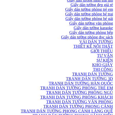
Giấy dán tường hình trái tim
Giấy dán tường đẹp giá rẻ
Giấy dán tường phòng trẻ em
Giấy dán tường phòng bé trai
Giấy dán tường phòng bé gái
Giấy dán tường văn phòng
Giấy dán tường karaoke
Giấy dán tường phòng bếp
Giấy dán tường phòng đọc sách
VẢI DÁN TƯỜNG
THIẾT KẾ NỘI THẤT
GIỚI THIỆU
TƯ VẤN
SỰ KIỆN
KHO GIẤY
THI CÔNG
TRANH DÁN TƯỜNG
TRANH DÁN TƯỜNG 3D
TRANH DÁN TƯỜNG HÀN QUỐC
TRANH DÁN TƯỜNG PHÒNG TRẺ EM
TRANH DÁN TƯỜNG PHÒNG NGỦ
TRANH DÁN TƯỜNG PHÒNG KHÁCH
TRANH DÁN TƯỜNG VĂN PHÒNG
TRANH DÁN TƯỜNG PHONG CẢNH
TRANH DÁN TƯỜNG PHONG CẢNH LÀNG QUÊ