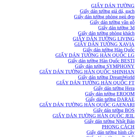
GIẤY DÁN TƯỜNG
Giấy dán tường giả đá, gạch
Giấy dán tường phòng ngủ đẹp
Giấy dán tường vân gỗ
Giấy dán tường 3d
Giấy dán tường phòng khách
GIẤY DÁN TƯỜNG LIVING
GIẤY DÁN TƯỜNG XAVIA
Giấy dán tường Hàn Quốc
GIẤY DÁN TƯỜNG HÀN QUỐC LG
Giấy dán tường Hàn Quốc BESTI
Giấy dán tường SYMPHONY
GIẤY DÁN TƯỜNG HÀN QUỐC SHINHAN
Giấy dán tường DreamWorld
GIẤY DÁN TƯỜNG HÀN QUỐC FT
Giấy dán tường Hera
Giấy dán tường EROOM
Giấy dán tường DARAE
GIẤY DÁN TƯỜNG HÀN QUỐC GAENARI
Giấy dán tường BOS
GIẤY DÁN TƯỜNG HÀN QUỐC JEIL
Giấy dán tường Nhật Bản
PHONG CÁCH
Giấy dán tường hình cây