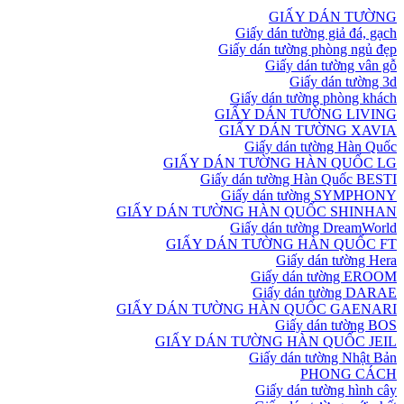
GIẤY DÁN TƯỜNG
Giấy dán tường giả đá, gạch
Giấy dán tường phòng ngủ đẹp
Giấy dán tường vân gỗ
Giấy dán tường 3d
Giấy dán tường phòng khách
GIẤY DÁN TƯỜNG LIVING
GIẤY DÁN TƯỜNG XAVIA
Giấy dán tường Hàn Quốc
GIẤY DÁN TƯỜNG HÀN QUỐC LG
Giấy dán tường Hàn Quốc BESTI
Giấy dán tường SYMPHONY
GIẤY DÁN TƯỜNG HÀN QUỐC SHINHAN
Giấy dán tường DreamWorld
GIẤY DÁN TƯỜNG HÀN QUỐC FT
Giấy dán tường Hera
Giấy dán tường EROOM
Giấy dán tường DARAE
GIẤY DÁN TƯỜNG HÀN QUỐC GAENARI
Giấy dán tường BOS
GIẤY DÁN TƯỜNG HÀN QUỐC JEIL
Giấy dán tường Nhật Bản
PHONG CÁCH
Giấy dán tường hình cây