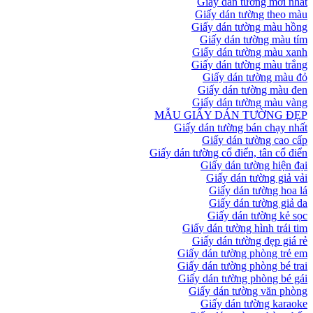
Giấy dán tường mới nhất
Giấy dán tường theo màu
Giấy dán tường màu hồng
Giấy dán tường màu tím
Giấy dán tường màu xanh
Giấy dán tường màu trắng
Giấy dán tường màu đỏ
Giấy dán tường màu đen
Giấy dán tường màu vàng
MẪU GIẤY DÁN TƯỜNG ĐẸP
Giấy dán tường bán chạy nhất
Giấy dán tường cao cấp
Giấy dán tường cổ điển, tân cổ điển
Giấy dán tường hiện đại
Giấy dán tường giả vải
Giấy dán tường hoa lá
Giấy dán tường giả da
Giấy dán tường kẻ sọc
Giấy dán tường hình trái tim
Giấy dán tường đẹp giá rẻ
Giấy dán tường phòng trẻ em
Giấy dán tường phòng bé trai
Giấy dán tường phòng bé gái
Giấy dán tường văn phòng
Giấy dán tường karaoke