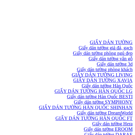
GIẤY DÁN TƯỜNG
Giấy dán tường giả đá, gạch
Giấy dán tường phòng ngủ đẹp
Giấy dán tường vân gỗ
Giấy dán tường 3d
Giấy dán tường phòng khách
GIẤY DÁN TƯỜNG LIVING
GIẤY DÁN TƯỜNG XAVIA
Giấy dán tường Hàn Quốc
GIẤY DÁN TƯỜNG HÀN QUỐC LG
Giấy dán tường Hàn Quốc BESTI
Giấy dán tường SYMPHONY
GIẤY DÁN TƯỜNG HÀN QUỐC SHINHAN
Giấy dán tường DreamWorld
GIẤY DÁN TƯỜNG HÀN QUỐC FT
Giấy dán tường Hera
Giấy dán tường EROOM
Giấy dán tường DARAE