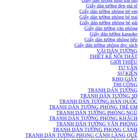
Giấy dán tường hình trái tim
Giấy dán tường đẹp giá rẻ
Giấy dán tường phòng trẻ em
Giấy dán tường phòng bé trai
Giấy dán tường phòng bé gái
Giấy dán tường văn phòng
Giấy dán tường karaoke
Giấy dán tường phòng bếp
Giấy dán tường phòng đọc sách
VẢI DÁN TƯỜNG
THIẾT KẾ NỘI THẤT
GIỚI THIỆU
TƯ VẤN
SỰ KIỆN
KHO GIẤY
THI CÔNG
TRANH DÁN TƯỜNG
TRANH DÁN TƯỜNG 3D
TRANH DÁN TƯỜNG HÀN QUỐC
TRANH DÁN TƯỜNG PHÒNG TRẺ EM
TRANH DÁN TƯỜNG PHÒNG NGỦ
TRANH DÁN TƯỜNG PHÒNG KHÁCH
TRANH DÁN TƯỜNG VĂN PHÒNG
TRANH DÁN TƯỜNG PHONG CẢNH
TRANH DÁN TƯỜNG PHONG CẢNH LÀNG QUÊ