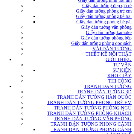
Giấy dán tường hình trái tim
Giấy dán tường đẹp giá rẻ
Giấy dán tường phòng trẻ em
Giấy dán tường phòng bé trai
Giấy dán tường phòng bé gái
Giấy dán tường văn phòng
Giấy dán tường karaoke
Giấy dán tường phòng bếp
Giấy dán tường phòng đọc sách
VẢI DÁN TƯỜNG
THIẾT KẾ NỘI THẤT
GIỚI THIỆU
TƯ VẤN
SỰ KIỆN
KHO GIẤY
THI CÔNG
TRANH DÁN TƯỜNG
TRANH DÁN TƯỜNG 3D
TRANH DÁN TƯỜNG HÀN QUỐC
TRANH DÁN TƯỜNG PHÒNG TRẺ EM
TRANH DÁN TƯỜNG PHÒNG NGỦ
TRANH DÁN TƯỜNG PHÒNG KHÁCH
TRANH DÁN TƯỜNG VĂN PHÒNG
TRANH DÁN TƯỜNG PHONG CẢNH
TRANH DÁN TƯỜNG PHONG CẢNH