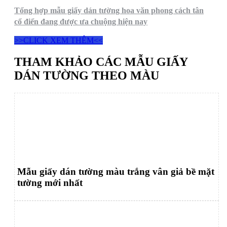
Tổng hợp mẫu giấy dán tường hoa văn phong cách tân
cổ điển đang được ưa chuộng hiện nay
>>CLICK XEM THÊM<<
THAM KHẢO CÁC MẪU GIẤY
DÁN TƯỜNG THEO MÀU
Mẫu giấy dán tường màu trắng vân giả bề mặt
tường mới nhất