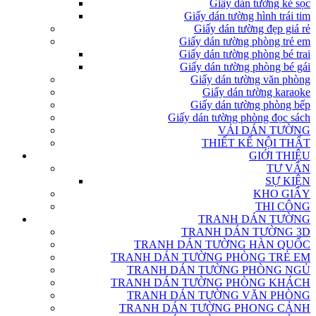
Giấy dán tường kẻ sọc
Giấy dán tường hình trái tim
Giấy dán tường đẹp giá rẻ
Giấy dán tường phòng trẻ em
Giấy dán tường phòng bé trai
Giấy dán tường phòng bé gái
Giấy dán tường văn phòng
Giấy dán tường karaoke
Giấy dán tường phòng bếp
Giấy dán tường phòng đọc sách
VẢI DÁN TƯỜNG
THIẾT KẾ NỘI THẤT
GIỚI THIỆU
TƯ VẤN
SỰ KIỆN
KHO GIẤY
THI CÔNG
TRANH DÁN TƯỜNG
TRANH DÁN TƯỜNG 3D
TRANH DÁN TƯỜNG HÀN QUỐC
TRANH DÁN TƯỜNG PHÒNG TRẺ EM
TRANH DÁN TƯỜNG PHÒNG NGỦ
TRANH DÁN TƯỜNG PHÒNG KHÁCH
TRANH DÁN TƯỜNG VĂN PHÒNG
TRANH DÁN TƯỜNG PHONG CẢNH