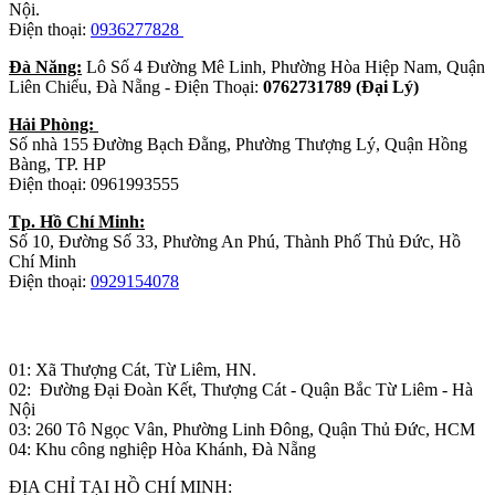
Nội.
Điện thoại:
0936277828
Đà Năng:
Lô Số 4 Đường Mê Linh, Phường Hòa Hiệp Nam, Quận
Liên Chiểu, Đà Nẵng - Điện Thoại:
0762731789 (Đại Lý)
Hải Phòng:
Số nhà 155 Đường Bạch Đằng, Phường Thượng Lý, Quận Hồng
Bàng, TP. HP
Điện thoại: 0961993555
Tp. Hồ Chí Minh:
Số 10, Đường Số 33, Phường An Phú, Thành Phố Thủ Đức, Hồ
Chí Minh
Điện thoại:
0929154078
Nhà máy sản xuất đồ gỗ:
01: Xã Thượng Cát, Từ Liêm, HN.
02: Đường Đại Đoàn Kết, Thượng Cát - Quận Bắc Từ Liêm - Hà
Nội
03: 260 Tô Ngọc Vân, Phường Linh Đông, Quận Thủ Đức, HCM
04: Khu công nghiệp Hòa Khánh, Đà Nẵng
ĐỊA CHỈ TẠI HỒ CHÍ MINH: