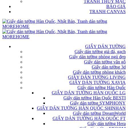
TRANH THỦY MẶC
BÁO GIÁ
TRANH CANVAS
GIẤY DÁN TƯỜNG
Giấy dán tường giả đá, gạch
Giấy dán tường phòng ngủ đẹp
Giấy dán tường vân gỗ
Giấy dán tường 3d
Giấy dán tường phòng khách
GIẤY DÁN TƯỜNG LIVING
GIẤY DÁN TƯỜNG XAVIA
Giấy dán tường Hàn Quốc
GIẤY DÁN TƯỜNG HÀN QUỐC LG
Giấy dán tường Hàn Quốc BESTI
Giấy dán tường SYMPHONY
GIẤY DÁN TƯỜNG HÀN QUỐC SHINHAN
Giấy dán tường DreamWorld
GIẤY DÁN TƯỜNG HÀN QUỐC FT
Giấy dán tường Hera