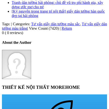
Tranh dán tường hải phòng: chủ đề vũ trụ phi hành gia, xây
dựng ước mơ cho trẻ
[Kỷ nguyên trong trang trí nội thất] giấy dán tường hàn quốc
đẹp tại hải phòng
Tags:
|
Categories:
Tư vấn giấy dán tường màu sắc
,
Tư vấn giấy dán
tường màu trắng
|
View Count (7420)
|
Return
0 ( 0 reviews)
About the Author
THIẾT KẾ NỘI THẤT MOREHOME