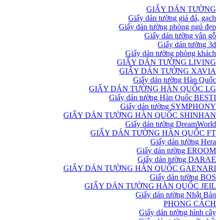
GIẤY DÁN TƯỜNG
Giấy dán tường giả đá, gạch
Giấy dán tường phòng ngủ đẹp
Giấy dán tường vân gỗ
Giấy dán tường 3d
Giấy dán tường phòng khách
GIẤY DÁN TƯỜNG LIVING
GIẤY DÁN TƯỜNG XAVIA
Giấy dán tường Hàn Quốc
GIẤY DÁN TƯỜNG HÀN QUỐC LG
Giấy dán tường Hàn Quốc BESTI
Giấy dán tường SYMPHONY
GIẤY DÁN TƯỜNG HÀN QUỐC SHINHAN
Giấy dán tường DreamWorld
GIẤY DÁN TƯỜNG HÀN QUỐC FT
Giấy dán tường Hera
Giấy dán tường EROOM
Giấy dán tường DARAE
GIẤY DÁN TƯỜNG HÀN QUỐC GAENARI
Giấy dán tường BOS
GIẤY DÁN TƯỜNG HÀN QUỐC JEIL
Giấy dán tường Nhật Bản
PHONG CÁCH
Giấy dán tường hình cây