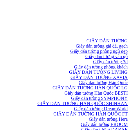
GIẤY DÁN TƯỜNG
Giấy dán tường giả đá, gạch
Giấy dán tường phòng ngủ đẹp
Giấy dán tường vân gỗ
Giấy dán tường 3d
Giấy dán tường phòng khách
GIẤY DÁN TƯỜNG LIVING
GIẤY DÁN TƯỜNG XAVIA
Giấy dán tường Hàn Quốc
GIẤY DÁN TƯỜNG HÀN QUỐC LG
Giấy dán tường Hàn Quốc BESTI
Giấy dán tường SYMPHONY
GIẤY DÁN TƯỜNG HÀN QUỐC SHINHAN
Giấy dán tường DreamWorld
GIẤY DÁN TƯỜNG HÀN QUỐC FT
Giấy dán tường Hera
Giấy dán tường EROOM
Giấy dán tường DARAE