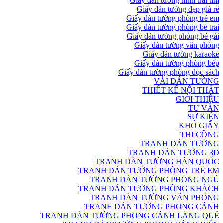
Giấy dán tường hình trái tim
Giấy dán tường đẹp giá rẻ
Giấy dán tường phòng trẻ em
Giấy dán tường phòng bé trai
Giấy dán tường phòng bé gái
Giấy dán tường văn phòng
Giấy dán tường karaoke
Giấy dán tường phòng bếp
Giấy dán tường phòng đọc sách
VẢI DÁN TƯỜNG
THIẾT KẾ NỘI THẤT
GIỚI THIỆU
TƯ VẤN
SỰ KIỆN
KHO GIẤY
THI CÔNG
TRANH DÁN TƯỜNG
TRANH DÁN TƯỜNG 3D
TRANH DÁN TƯỜNG HÀN QUỐC
TRANH DÁN TƯỜNG PHÒNG TRẺ EM
TRANH DÁN TƯỜNG PHÒNG NGỦ
TRANH DÁN TƯỜNG PHÒNG KHÁCH
TRANH DÁN TƯỜNG VĂN PHÒNG
TRANH DÁN TƯỜNG PHONG CẢNH
TRANH DÁN TƯỜNG PHONG CẢNH LÀNG QUÊ