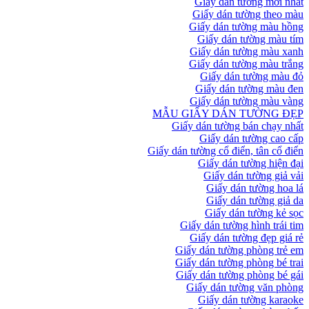
Giấy dán tường mới nhất
Giấy dán tường theo màu
Giấy dán tường màu hồng
Giấy dán tường màu tím
Giấy dán tường màu xanh
Giấy dán tường màu trắng
Giấy dán tường màu đỏ
Giấy dán tường màu đen
Giấy dán tường màu vàng
MẪU GIẤY DÁN TƯỜNG ĐẸP
Giấy dán tường bán chạy nhất
Giấy dán tường cao cấp
Giấy dán tường cổ điển, tân cổ điển
Giấy dán tường hiện đại
Giấy dán tường giả vải
Giấy dán tường hoa lá
Giấy dán tường giả da
Giấy dán tường kẻ sọc
Giấy dán tường hình trái tim
Giấy dán tường đẹp giá rẻ
Giấy dán tường phòng trẻ em
Giấy dán tường phòng bé trai
Giấy dán tường phòng bé gái
Giấy dán tường văn phòng
Giấy dán tường karaoke