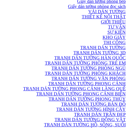
Giấy dán tường phòng bếp
Giấy dán tường phòng đọc sách
VẢI DÁN TƯỜNG
THIẾT KẾ NỘI THẤT
GIỚI THIỆU
TƯ VẤN
SỰ KIỆN
KHO GIẤY
THI CÔNG
TRANH DÁN TƯỜNG
TRANH DÁN TƯỜNG 3D
TRANH DÁN TƯỜNG HÀN QUỐC
TRANH DÁN TƯỜNG PHÒNG TRẺ EM
TRANH DÁN TƯỜNG PHÒNG NGỦ
TRANH DÁN TƯỜNG PHÒNG KHÁCH
TRANH DÁN TƯỜNG VĂN PHÒNG
TRANH DÁN TƯỜNG PHONG CẢNH
TRANH DÁN TƯỜNG PHONG CẢNH LÀNG QUÊ
TRANH DÁN TƯỜNG PHONG CẢNH BIỂN
TRANH DÁN TƯỜNG PHONG THỦY
TRANH DÁN TƯỜNG BẢN ĐỒ
TRANH DÁN TƯỜNG HÌNH CÂY
TRANH DÁN TRẦN ĐẸP
TRANH DÁN TƯỜNG ĐỘNG VẬT
TRANH DÁN TƯỜNG HỒ, SÔNG, SUỐI