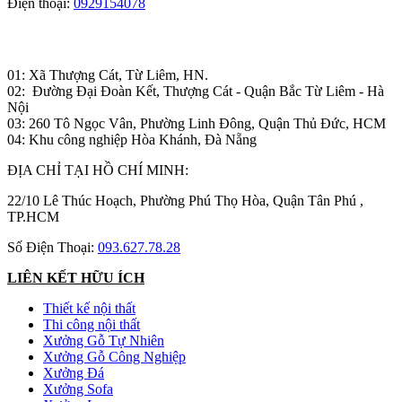
Điện thoại:
0929154078
Nhà máy sản xuất đồ gỗ:
01: Xã Thượng Cát, Từ Liêm, HN.
02: Đường Đại Đoàn Kết, Thượng Cát - Quận Bắc Từ Liêm - Hà
Nội
03: 260 Tô Ngọc Vân, Phường Linh Đông, Quận Thủ Đức, HCM
04: Khu công nghiệp Hòa Khánh, Đà Nẵng
ĐỊA CHỈ TẠI HỒ CHÍ MINH:
22/10 Lê Thúc Hoạch, Phường Phú Thọ Hòa, Quận Tân Phú ,
TP.HCM
Số Điện Thoại:
093.627.78.28
LIÊN KẾT HỮU ÍCH
Thiết kế nội thất
Thi công nội thất
Xưởng Gỗ Tự Nhiên
Xưởng Gỗ Công Nghiệp
Xưởng Đá
Xưởng Sofa