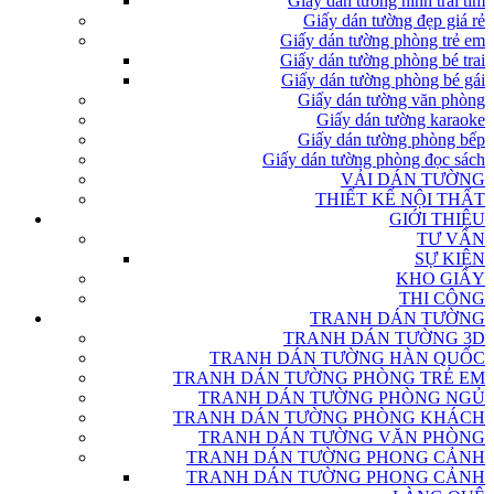
Giấy dán tường hình trái tim
Giấy dán tường đẹp giá rẻ
Giấy dán tường phòng trẻ em
Giấy dán tường phòng bé trai
Giấy dán tường phòng bé gái
Giấy dán tường văn phòng
Giấy dán tường karaoke
Giấy dán tường phòng bếp
Giấy dán tường phòng đọc sách
VẢI DÁN TƯỜNG
THIẾT KẾ NỘI THẤT
GIỚI THIỆU
TƯ VẤN
SỰ KIỆN
KHO GIẤY
THI CÔNG
TRANH DÁN TƯỜNG
TRANH DÁN TƯỜNG 3D
TRANH DÁN TƯỜNG HÀN QUỐC
TRANH DÁN TƯỜNG PHÒNG TRẺ EM
TRANH DÁN TƯỜNG PHÒNG NGỦ
TRANH DÁN TƯỜNG PHÒNG KHÁCH
TRANH DÁN TƯỜNG VĂN PHÒNG
TRANH DÁN TƯỜNG PHONG CẢNH
TRANH DÁN TƯỜNG PHONG CẢNH