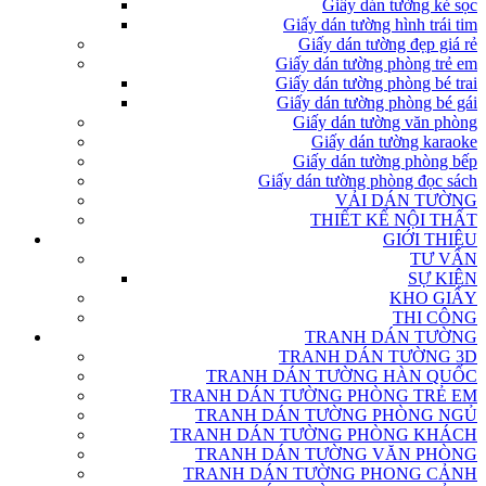
Giấy dán tường kẻ sọc
Giấy dán tường hình trái tim
Giấy dán tường đẹp giá rẻ
Giấy dán tường phòng trẻ em
Giấy dán tường phòng bé trai
Giấy dán tường phòng bé gái
Giấy dán tường văn phòng
Giấy dán tường karaoke
Giấy dán tường phòng bếp
Giấy dán tường phòng đọc sách
VẢI DÁN TƯỜNG
THIẾT KẾ NỘI THẤT
GIỚI THIỆU
TƯ VẤN
SỰ KIỆN
KHO GIẤY
THI CÔNG
TRANH DÁN TƯỜNG
TRANH DÁN TƯỜNG 3D
TRANH DÁN TƯỜNG HÀN QUỐC
TRANH DÁN TƯỜNG PHÒNG TRẺ EM
TRANH DÁN TƯỜNG PHÒNG NGỦ
TRANH DÁN TƯỜNG PHÒNG KHÁCH
TRANH DÁN TƯỜNG VĂN PHÒNG
TRANH DÁN TƯỜNG PHONG CẢNH