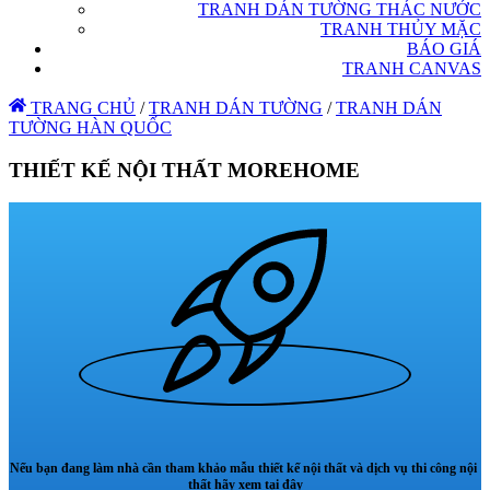
TRANH DÁN TƯỜNG THÁC NƯỚC
TRANH THỦY MẶC
BÁO GIÁ
TRANH CANVAS
TRANG CHỦ
/
TRANH DÁN TƯỜNG
/
TRANH DÁN
TƯỜNG HÀN QUỐC
THIẾT KẾ NỘI THẤT MOREHOME
Nếu bạn đang làm nhà cần tham khảo mẫu thiết kế nội thất và dịch vụ thi công nội
thất hãy xem tại đây