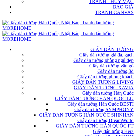
TRANH THỦY MẶC
BÁO GIÁ
TRANH CANVAS
GIẤY DÁN TƯỜNG
Giấy dán tường giả đá, gạch
Giấy dán tường phòng ngủ đẹp
Giấy dán tường vân gỗ
Giấy dán tường 3d
Giấy dán tường phòng khách
GIẤY DÁN TƯỜNG LIVING
GIẤY DÁN TƯỜNG XAVIA
Giấy dán tường Hàn Quốc
GIẤY DÁN TƯỜNG HÀN QUỐC LG
Giấy dán tường Hàn Quốc BESTI
Giấy dán tường SYMPHONY
GIẤY DÁN TƯỜNG HÀN QUỐC SHINHAN
Giấy dán tường DreamWorld
GIẤY DÁN TƯỜNG HÀN QUỐC FT
Giấy dán tường Hera