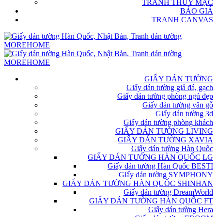
TRANH THỦY MẶC
BÁO GIÁ
TRANH CANVAS
GIẤY DÁN TƯỜNG
Giấy dán tường giả đá, gạch
Giấy dán tường phòng ngủ đẹp
Giấy dán tường vân gỗ
Giấy dán tường 3d
Giấy dán tường phòng khách
GIẤY DÁN TƯỜNG LIVING
GIẤY DÁN TƯỜNG XAVIA
Giấy dán tường Hàn Quốc
GIẤY DÁN TƯỜNG HÀN QUỐC LG
Giấy dán tường Hàn Quốc BESTI
Giấy dán tường SYMPHONY
GIẤY DÁN TƯỜNG HÀN QUỐC SHINHAN
Giấy dán tường DreamWorld
GIẤY DÁN TƯỜNG HÀN QUỐC FT
Giấy dán tường Hera