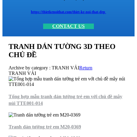
https://thietkenoithat.com/thiet-ke-noi-that-dep
CONTACT US
TRANH DÁN TƯỜNG 3D THEO
CHỦ ĐỀ
Archive by category :
TRANH VẢI
Return
TRANH VẢI
Tổng hợp mẫu tranh dán tường trẻ em với chủ đề mây
núi TTE001-014
Tranh dán tường trẻ em M20-0369