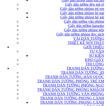
Giấy dán tường hình trái tim
Giấy dán tường đẹp giá rẻ
Giấy dán tường phòng trẻ em
Giấy dán tường phòng bé trai
Giấy dán tường phòng bé gái
Giấy dán tường văn phòng
Giấy dán tường karaoke
Giấy dán tường phòng bếp
Giấy dán tường phòng đọc sách
VẢI DÁN TƯỜNG
THIẾT KẾ NỘI THẤT
GIỚI THIỆU
TƯ VẤN
SỰ KIỆN
KHO GIẤY
THI CÔNG
TRANH DÁN TƯỜNG
TRANH DÁN TƯỜNG 3D
TRANH DÁN TƯỜNG HÀN QUỐC
TRANH DÁN TƯỜNG PHÒNG TRẺ EM
TRANH DÁN TƯỜNG PHÒNG NGỦ
TRANH DÁN TƯỜNG PHÒNG KHÁCH
TRANH DÁN TƯỜNG VĂN PHÒNG
TRANH DÁN TƯỜNG PHONG CẢNH
TRANH DÁN TƯỜNG PHONG CẢNH