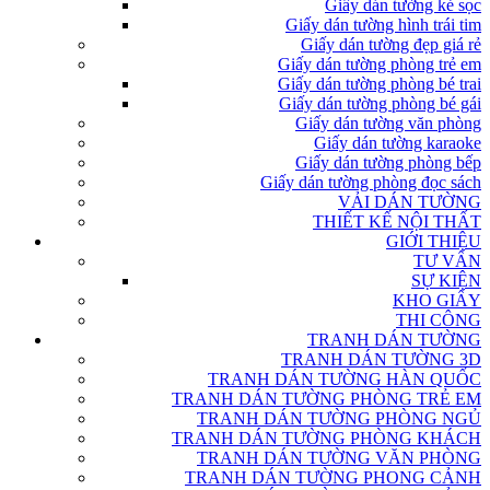
Giấy dán tường kẻ sọc
Giấy dán tường hình trái tim
Giấy dán tường đẹp giá rẻ
Giấy dán tường phòng trẻ em
Giấy dán tường phòng bé trai
Giấy dán tường phòng bé gái
Giấy dán tường văn phòng
Giấy dán tường karaoke
Giấy dán tường phòng bếp
Giấy dán tường phòng đọc sách
VẢI DÁN TƯỜNG
THIẾT KẾ NỘI THẤT
GIỚI THIỆU
TƯ VẤN
SỰ KIỆN
KHO GIẤY
THI CÔNG
TRANH DÁN TƯỜNG
TRANH DÁN TƯỜNG 3D
TRANH DÁN TƯỜNG HÀN QUỐC
TRANH DÁN TƯỜNG PHÒNG TRẺ EM
TRANH DÁN TƯỜNG PHÒNG NGỦ
TRANH DÁN TƯỜNG PHÒNG KHÁCH
TRANH DÁN TƯỜNG VĂN PHÒNG
TRANH DÁN TƯỜNG PHONG CẢNH