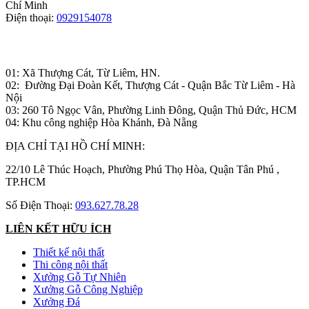
Chí Minh
Điện thoại:
0929154078
Nhà máy sản xuất đồ gỗ:
01: Xã Thượng Cát, Từ Liêm, HN.
02: Đường Đại Đoàn Kết, Thượng Cát - Quận Bắc Từ Liêm - Hà
Nội
03: 260 Tô Ngọc Vân, Phường Linh Đông, Quận Thủ Đức, HCM
04: Khu công nghiệp Hòa Khánh, Đà Nẵng
ĐỊA CHỈ TẠI HỒ CHÍ MINH:
22/10 Lê Thúc Hoạch, Phường Phú Thọ Hòa, Quận Tân Phú ,
TP.HCM
Số Điện Thoại:
093.627.78.28
LIÊN KẾT HỮU ÍCH
Thiết kế nội thất
Thi công nội thất
Xưởng Gỗ Tự Nhiên
Xưởng Gỗ Công Nghiệp
Xưởng Đá