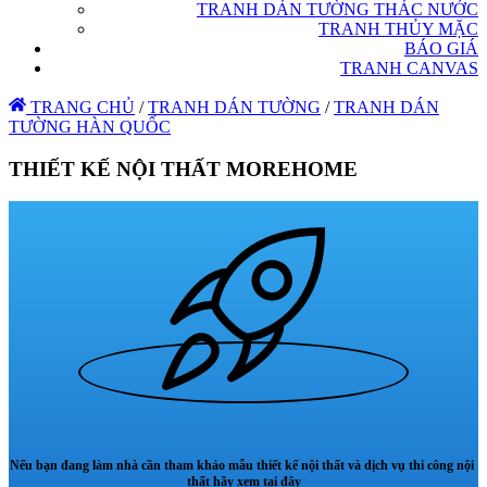
TRANH DÁN TƯỜNG THÁC NƯỚC
TRANH THỦY MẶC
BÁO GIÁ
TRANH CANVAS
TRANG CHỦ
/
TRANH DÁN TƯỜNG
/
TRANH DÁN
TƯỜNG HÀN QUỐC
THIẾT KẾ NỘI THẤT MOREHOME
Nếu bạn đang làm nhà cần tham khảo mẫu thiết kế nội thất và dịch vụ thi công nội
thất hãy xem tại đây