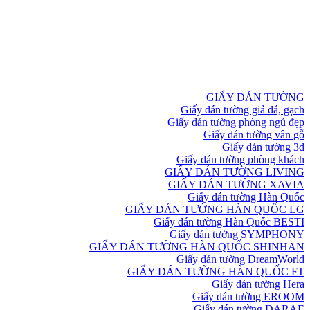
GIẤY DÁN TƯỜNG
Giấy dán tường giả đá, gạch
Giấy dán tường phòng ngủ đẹp
Giấy dán tường vân gỗ
Giấy dán tường 3d
Giấy dán tường phòng khách
GIẤY DÁN TƯỜNG LIVING
GIẤY DÁN TƯỜNG XAVIA
Giấy dán tường Hàn Quốc
GIẤY DÁN TƯỜNG HÀN QUỐC LG
Giấy dán tường Hàn Quốc BESTI
Giấy dán tường SYMPHONY
GIẤY DÁN TƯỜNG HÀN QUỐC SHINHAN
Giấy dán tường DreamWorld
GIẤY DÁN TƯỜNG HÀN QUỐC FT
Giấy dán tường Hera
Giấy dán tường EROOM
Giấy dán tường DARAE