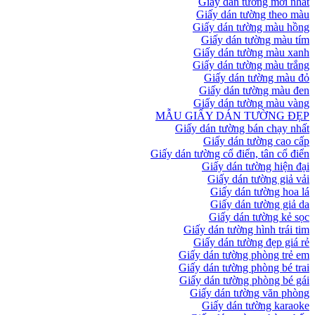
Giấy dán tường mới nhất
Giấy dán tường theo màu
Giấy dán tường màu hồng
Giấy dán tường màu tím
Giấy dán tường màu xanh
Giấy dán tường màu trắng
Giấy dán tường màu đỏ
Giấy dán tường màu đen
Giấy dán tường màu vàng
MẪU GIẤY DÁN TƯỜNG ĐẸP
Giấy dán tường bán chạy nhất
Giấy dán tường cao cấp
Giấy dán tường cổ điển, tân cổ điển
Giấy dán tường hiện đại
Giấy dán tường giả vải
Giấy dán tường hoa lá
Giấy dán tường giả da
Giấy dán tường kẻ sọc
Giấy dán tường hình trái tim
Giấy dán tường đẹp giá rẻ
Giấy dán tường phòng trẻ em
Giấy dán tường phòng bé trai
Giấy dán tường phòng bé gái
Giấy dán tường văn phòng
Giấy dán tường karaoke