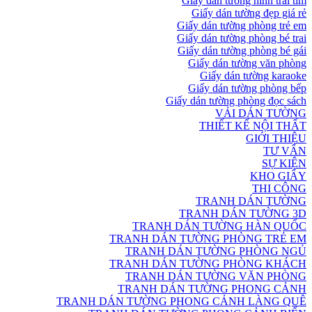
Giấy dán tường hình trái tim
Giấy dán tường đẹp giá rẻ
Giấy dán tường phòng trẻ em
Giấy dán tường phòng bé trai
Giấy dán tường phòng bé gái
Giấy dán tường văn phòng
Giấy dán tường karaoke
Giấy dán tường phòng bếp
Giấy dán tường phòng đọc sách
VẢI DÁN TƯỜNG
THIẾT KẾ NỘI THẤT
GIỚI THIỆU
TƯ VẤN
SỰ KIỆN
KHO GIẤY
THI CÔNG
TRANH DÁN TƯỜNG
TRANH DÁN TƯỜNG 3D
TRANH DÁN TƯỜNG HÀN QUỐC
TRANH DÁN TƯỜNG PHÒNG TRẺ EM
TRANH DÁN TƯỜNG PHÒNG NGỦ
TRANH DÁN TƯỜNG PHÒNG KHÁCH
TRANH DÁN TƯỜNG VĂN PHÒNG
TRANH DÁN TƯỜNG PHONG CẢNH
TRANH DÁN TƯỜNG PHONG CẢNH LÀNG QUÊ