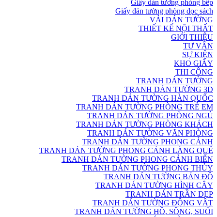
Giấy dán tường phòng bếp
Giấy dán tường phòng đọc sách
VẢI DÁN TƯỜNG
THIẾT KẾ NỘI THẤT
GIỚI THIỆU
TƯ VẤN
SỰ KIỆN
KHO GIẤY
THI CÔNG
TRANH DÁN TƯỜNG
TRANH DÁN TƯỜNG 3D
TRANH DÁN TƯỜNG HÀN QUỐC
TRANH DÁN TƯỜNG PHÒNG TRẺ EM
TRANH DÁN TƯỜNG PHÒNG NGỦ
TRANH DÁN TƯỜNG PHÒNG KHÁCH
TRANH DÁN TƯỜNG VĂN PHÒNG
TRANH DÁN TƯỜNG PHONG CẢNH
TRANH DÁN TƯỜNG PHONG CẢNH LÀNG QUÊ
TRANH DÁN TƯỜNG PHONG CẢNH BIỂN
TRANH DÁN TƯỜNG PHONG THỦY
TRANH DÁN TƯỜNG BẢN ĐỒ
TRANH DÁN TƯỜNG HÌNH CÂY
TRANH DÁN TRẦN ĐẸP
TRANH DÁN TƯỜNG ĐỘNG VẬT
TRANH DÁN TƯỜNG HỒ, SÔNG, SUỐI