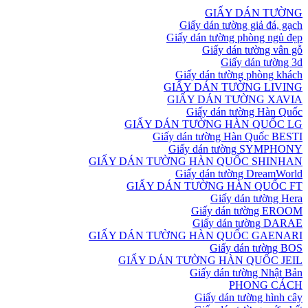
GIẤY DÁN TƯỜNG
Giấy dán tường giả đá, gạch
Giấy dán tường phòng ngủ đẹp
Giấy dán tường vân gỗ
Giấy dán tường 3d
Giấy dán tường phòng khách
GIẤY DÁN TƯỜNG LIVING
GIẤY DÁN TƯỜNG XAVIA
Giấy dán tường Hàn Quốc
GIẤY DÁN TƯỜNG HÀN QUỐC LG
Giấy dán tường Hàn Quốc BESTI
Giấy dán tường SYMPHONY
GIẤY DÁN TƯỜNG HÀN QUỐC SHINHAN
Giấy dán tường DreamWorld
GIẤY DÁN TƯỜNG HÀN QUỐC FT
Giấy dán tường Hera
Giấy dán tường EROOM
Giấy dán tường DARAE
GIẤY DÁN TƯỜNG HÀN QUỐC GAENARI
Giấy dán tường BOS
GIẤY DÁN TƯỜNG HÀN QUỐC JEIL
Giấy dán tường Nhật Bản
PHONG CÁCH
Giấy dán tường hình cây