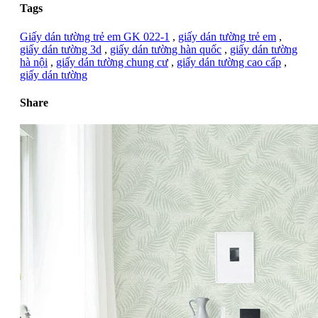
Tags
Giấy dán tường trẻ em GK 022-1
,
giấy dán tường trẻ em
,
giấy dán tường 3d
,
giấy dán tường hàn quốc
,
giấy dán tường
hà nội
,
giấy dán tường chung cư
,
giấy dán tường cao cấp
,
giấy dán tường
Share