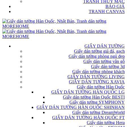
TRANH THỦY MẶC
BÁO GIÁ
TRANH CANVAS
GIẤY DÁN TƯỜNG
Giấy dán tường giả đá, gạch
Giấy dán tường phòng ngủ đẹp
Giấy dán tường vân gỗ
Giấy dán tường 3d
Giấy dán tường phòng khách
GIẤY DÁN TƯỜNG LIVING
GIẤY DÁN TƯỜNG XAVIA
Giấy dán tường Hàn Quốc
GIẤY DÁN TƯỜNG HÀN QUỐC LG
Giấy dán tường Hàn Quốc BESTI
Giấy dán tường SYMPHONY
GIẤY DÁN TƯỜNG HÀN QUỐC SHINHAN
Giấy dán tường DreamWorld
GIẤY DÁN TƯỜNG HÀN QUỐC FT
Giấy dán tường Hera