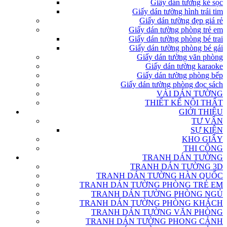
Giấy dán tường kẻ sọc
Giấy dán tường hình trái tim
Giấy dán tường đẹp giá rẻ
Giấy dán tường phòng trẻ em
Giấy dán tường phòng bé trai
Giấy dán tường phòng bé gái
Giấy dán tường văn phòng
Giấy dán tường karaoke
Giấy dán tường phòng bếp
Giấy dán tường phòng đọc sách
VẢI DÁN TƯỜNG
THIẾT KẾ NỘI THẤT
GIỚI THIỆU
TƯ VẤN
SỰ KIỆN
KHO GIẤY
THI CÔNG
TRANH DÁN TƯỜNG
TRANH DÁN TƯỜNG 3D
TRANH DÁN TƯỜNG HÀN QUỐC
TRANH DÁN TƯỜNG PHÒNG TRẺ EM
TRANH DÁN TƯỜNG PHÒNG NGỦ
TRANH DÁN TƯỜNG PHÒNG KHÁCH
TRANH DÁN TƯỜNG VĂN PHÒNG
TRANH DÁN TƯỜNG PHONG CẢNH