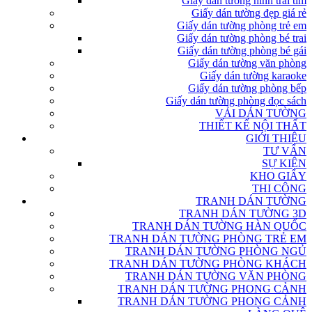
Giấy dán tường hình trái tim
Giấy dán tường đẹp giá rẻ
Giấy dán tường phòng trẻ em
Giấy dán tường phòng bé trai
Giấy dán tường phòng bé gái
Giấy dán tường văn phòng
Giấy dán tường karaoke
Giấy dán tường phòng bếp
Giấy dán tường phòng đọc sách
VẢI DÁN TƯỜNG
THIẾT KẾ NỘI THẤT
GIỚI THIỆU
TƯ VẤN
SỰ KIỆN
KHO GIẤY
THI CÔNG
TRANH DÁN TƯỜNG
TRANH DÁN TƯỜNG 3D
TRANH DÁN TƯỜNG HÀN QUỐC
TRANH DÁN TƯỜNG PHÒNG TRẺ EM
TRANH DÁN TƯỜNG PHÒNG NGỦ
TRANH DÁN TƯỜNG PHÒNG KHÁCH
TRANH DÁN TƯỜNG VĂN PHÒNG
TRANH DÁN TƯỜNG PHONG CẢNH
TRANH DÁN TƯỜNG PHONG CẢNH