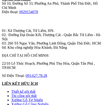
Số 10, Đường Số 33, Phường An Phú, Thành Phố Thủ Đức, Hồ
Chí Minh
Điện thoại:
0929154078
Nhà máy sản xuất đồ gỗ:
01: Xã Thượng Cát, Từ Liêm, HN.
02: Đường Đại Đoàn Kết, Thượng Cát - Quận Bắc Từ Liêm - Hà
Nội
03: 260 Tô Ngọc Vân, Phường Linh Đông, Quận Thủ Đức, HCM
04: Khu công nghiệp Hòa Khánh, Đà Nẵng
ĐỊA CHỈ TẠI HỒ CHÍ MINH:
22/10 Lê Thúc Hoạch, Phường Phú Thọ Hòa, Quận Tân Phú ,
TP.HCM
Số Điện Thoại:
093.627.78.28
LIÊN KẾT HỮU ÍCH
Thiết kế nội thất
Thi công nội thất
Xưởng Gỗ Tự Nhiên
Xưởng Gỗ Công Nghiệp