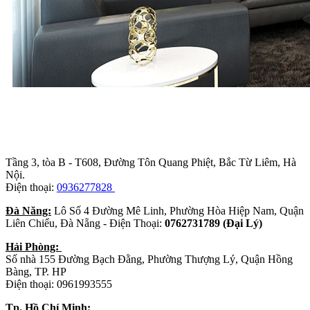
Trụ sở chính
:
Tầng 3, tòa B - T608, Đường Tôn Quang Phiệt, Bắc Từ Liêm, Hà
Nội.
Điện thoại:
0936277828
Đà Năng:
Lô Số 4 Đường Mê Linh, Phường Hòa Hiệp Nam, Quận
Liên Chiểu, Đà Nẵng - Điện Thoại:
0762731789 (Đại Lý)
Hải Phòng:
Số nhà 155 Đường Bạch Đằng, Phường Thượng Lý, Quận Hồng
Bàng, TP. HP
Điện thoại: 0961993555
Tp. Hồ Chí Minh: