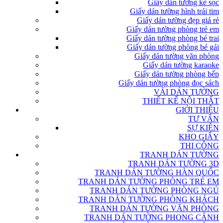
Giấy dán tường kẻ sọc
Giấy dán tường hình trái tim
Giấy dán tường đẹp giá rẻ
Giấy dán tường phòng trẻ em
Giấy dán tường phòng bé trai
Giấy dán tường phòng bé gái
Giấy dán tường văn phòng
Giấy dán tường karaoke
Giấy dán tường phòng bếp
Giấy dán tường phòng đọc sách
VẢI DÁN TƯỜNG
THIẾT KẾ NỘI THẤT
GIỚI THIỆU
TƯ VẤN
SỰ KIỆN
KHO GIẤY
THI CÔNG
TRANH DÁN TƯỜNG
TRANH DÁN TƯỜNG 3D
TRANH DÁN TƯỜNG HÀN QUỐC
TRANH DÁN TƯỜNG PHÒNG TRẺ EM
TRANH DÁN TƯỜNG PHÒNG NGỦ
TRANH DÁN TƯỜNG PHÒNG KHÁCH
TRANH DÁN TƯỜNG VĂN PHÒNG
TRANH DÁN TƯỜNG PHONG CẢNH