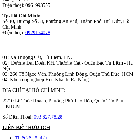
Điện thoại: 0961993555
Tp. Hồ Chí Minh:
Số 10, Đường Số 33, Phường An Phú, Thành Phố Thủ Đức, Hồ
Chí Minh
Điện thoại:
0929154078
Nhà máy sản xuất đồ gỗ:
01: Xã Thượng Cát, Từ Liêm, HN.
02: Đường Đại Đoàn Kết, Thượng Cát - Quận Bắc Từ Liêm - Hà
Nội
03: 260 Tô Ngọc Vân, Phường Linh Đông, Quận Thủ Đức, HCM
04: Khu công nghiệp Hòa Khánh, Đà Nẵng
ĐỊA CHỈ TẠI HỒ CHÍ MINH:
22/10 Lê Thúc Hoạch, Phường Phú Thọ Hòa, Quận Tân Phú ,
TP.HCM
Số Điện Thoại:
093.627.78.28
LIÊN KẾT HỮU ÍCH
Thiết kế nội thất