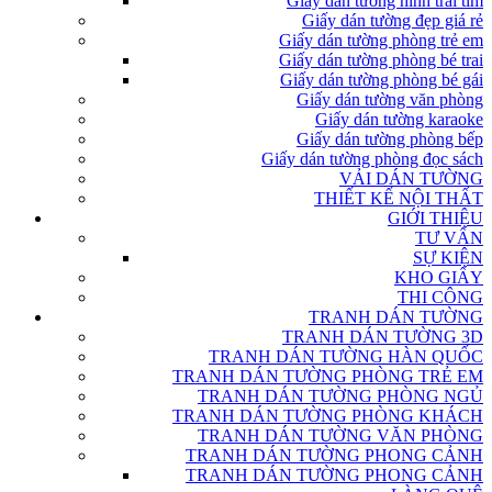
Giấy dán tường hình trái tim
Giấy dán tường đẹp giá rẻ
Giấy dán tường phòng trẻ em
Giấy dán tường phòng bé trai
Giấy dán tường phòng bé gái
Giấy dán tường văn phòng
Giấy dán tường karaoke
Giấy dán tường phòng bếp
Giấy dán tường phòng đọc sách
VẢI DÁN TƯỜNG
THIẾT KẾ NỘI THẤT
GIỚI THIỆU
TƯ VẤN
SỰ KIỆN
KHO GIẤY
THI CÔNG
TRANH DÁN TƯỜNG
TRANH DÁN TƯỜNG 3D
TRANH DÁN TƯỜNG HÀN QUỐC
TRANH DÁN TƯỜNG PHÒNG TRẺ EM
TRANH DÁN TƯỜNG PHÒNG NGỦ
TRANH DÁN TƯỜNG PHÒNG KHÁCH
TRANH DÁN TƯỜNG VĂN PHÒNG
TRANH DÁN TƯỜNG PHONG CẢNH
TRANH DÁN TƯỜNG PHONG CẢNH