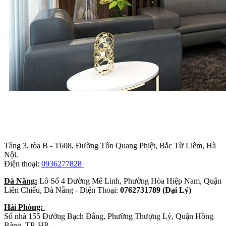
Trụ sở chính
:
Tầng 3, tòa B - T608, Đường Tôn Quang Phiệt, Bắc Từ Liêm, Hà
Nội.
Điện thoại:
0936277828
Đà Năng:
Lô Số 4 Đường Mê Linh, Phường Hòa Hiệp Nam, Quận
Liên Chiểu, Đà Nẵng - Điện Thoại:
0762731789 (Đại Lý)
Hải Phòng:
Số nhà 155 Đường Bạch Đằng, Phường Thượng Lý, Quận Hồng
Bàng, TP. HP