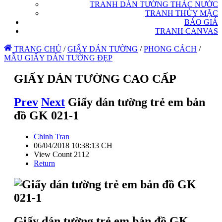
TRANH DÁN TƯỜNG THÁC NƯỚC
TRANH THỦY MẶC
BÁO GIÁ
TRANH CANVAS
TRANG CHỦ
/
GIẤY DÁN TƯỜNG
/
PHONG CÁCH
/
MẪU GIẤY DÁN TƯỜNG ĐẸP
GIẤY DÁN TƯỜNG CAO CẤP
Prev
Next
Giấy dán tường trẻ em bản
đồ GK 021-1
Chinh Tran
06/04/2018 10:38:13 CH
View Count 2112
Return
Giấy dán tường trẻ em bản đồ GK