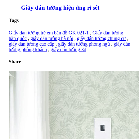
Giấy dán tường hiệu ứng rỉ sét
Tags
Giấy dán tường trẻ em bản đồ GK 021-1
,
Giấy dán tường
hàn quốc
,
giấy dán tường hà nội
,
giấy dán tường chung cư
,
giấy dán tường cao cấp
,
giấy dán tường phòng ngủ
,
giấy dán
tường phòng khách
,
giấy dán tường 3d
Share