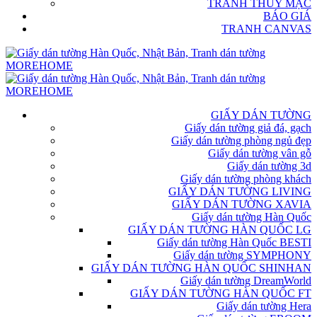
TRANH THỦY MẶC
BÁO GIÁ
TRANH CANVAS
GIẤY DÁN TƯỜNG
Giấy dán tường giả đá, gạch
Giấy dán tường phòng ngủ đẹp
Giấy dán tường vân gỗ
Giấy dán tường 3d
Giấy dán tường phòng khách
GIẤY DÁN TƯỜNG LIVING
GIẤY DÁN TƯỜNG XAVIA
Giấy dán tường Hàn Quốc
GIẤY DÁN TƯỜNG HÀN QUỐC LG
Giấy dán tường Hàn Quốc BESTI
Giấy dán tường SYMPHONY
GIẤY DÁN TƯỜNG HÀN QUỐC SHINHAN
Giấy dán tường DreamWorld
GIẤY DÁN TƯỜNG HÀN QUỐC FT
Giấy dán tường Hera