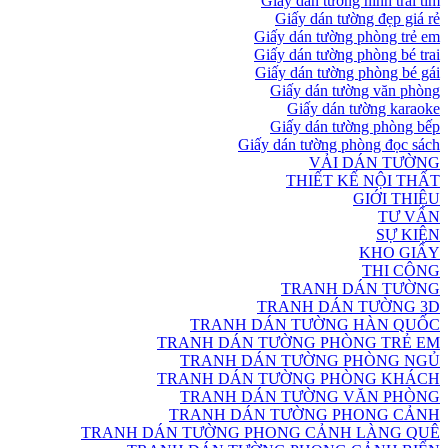
Giấy dán tường hình trái tim
Giấy dán tường đẹp giá rẻ
Giấy dán tường phòng trẻ em
Giấy dán tường phòng bé trai
Giấy dán tường phòng bé gái
Giấy dán tường văn phòng
Giấy dán tường karaoke
Giấy dán tường phòng bếp
Giấy dán tường phòng đọc sách
VẢI DÁN TƯỜNG
THIẾT KẾ NỘI THẤT
GIỚI THIỆU
TƯ VẤN
SỰ KIỆN
KHO GIẤY
THI CÔNG
TRANH DÁN TƯỜNG
TRANH DÁN TƯỜNG 3D
TRANH DÁN TƯỜNG HÀN QUỐC
TRANH DÁN TƯỜNG PHÒNG TRẺ EM
TRANH DÁN TƯỜNG PHÒNG NGỦ
TRANH DÁN TƯỜNG PHÒNG KHÁCH
TRANH DÁN TƯỜNG VĂN PHÒNG
TRANH DÁN TƯỜNG PHONG CẢNH
TRANH DÁN TƯỜNG PHONG CẢNH LÀNG QUÊ