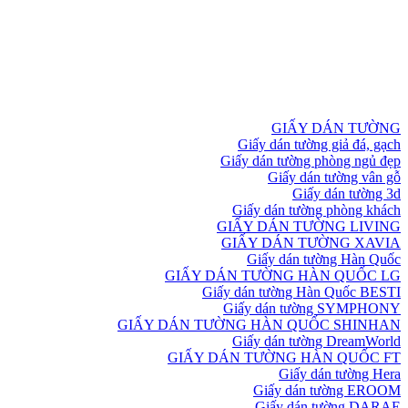
GIẤY DÁN TƯỜNG
Giấy dán tường giả đá, gạch
Giấy dán tường phòng ngủ đẹp
Giấy dán tường vân gỗ
Giấy dán tường 3d
Giấy dán tường phòng khách
GIẤY DÁN TƯỜNG LIVING
GIẤY DÁN TƯỜNG XAVIA
Giấy dán tường Hàn Quốc
GIẤY DÁN TƯỜNG HÀN QUỐC LG
Giấy dán tường Hàn Quốc BESTI
Giấy dán tường SYMPHONY
GIẤY DÁN TƯỜNG HÀN QUỐC SHINHAN
Giấy dán tường DreamWorld
GIẤY DÁN TƯỜNG HÀN QUỐC FT
Giấy dán tường Hera
Giấy dán tường EROOM
Giấy dán tường DARAE