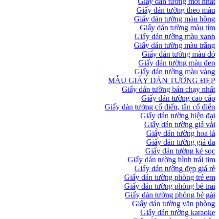
Giấy dán tường mới nhất
Giấy dán tường theo màu
Giấy dán tường màu hồng
Giấy dán tường màu tím
Giấy dán tường màu xanh
Giấy dán tường màu trắng
Giấy dán tường màu đỏ
Giấy dán tường màu đen
Giấy dán tường màu vàng
MẪU GIẤY DÁN TƯỜNG ĐẸP
Giấy dán tường bán chạy nhất
Giấy dán tường cao cấp
Giấy dán tường cổ điển, tân cổ điển
Giấy dán tường hiện đại
Giấy dán tường giả vải
Giấy dán tường hoa lá
Giấy dán tường giả da
Giấy dán tường kẻ sọc
Giấy dán tường hình trái tim
Giấy dán tường đẹp giá rẻ
Giấy dán tường phòng trẻ em
Giấy dán tường phòng bé trai
Giấy dán tường phòng bé gái
Giấy dán tường văn phòng
Giấy dán tường karaoke