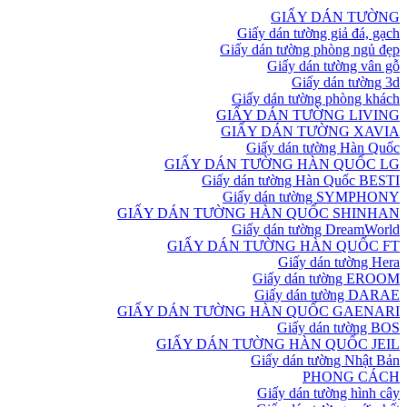
GIẤY DÁN TƯỜNG
Giấy dán tường giả đá, gạch
Giấy dán tường phòng ngủ đẹp
Giấy dán tường vân gỗ
Giấy dán tường 3d
Giấy dán tường phòng khách
GIẤY DÁN TƯỜNG LIVING
GIẤY DÁN TƯỜNG XAVIA
Giấy dán tường Hàn Quốc
GIẤY DÁN TƯỜNG HÀN QUỐC LG
Giấy dán tường Hàn Quốc BESTI
Giấy dán tường SYMPHONY
GIẤY DÁN TƯỜNG HÀN QUỐC SHINHAN
Giấy dán tường DreamWorld
GIẤY DÁN TƯỜNG HÀN QUỐC FT
Giấy dán tường Hera
Giấy dán tường EROOM
Giấy dán tường DARAE
GIẤY DÁN TƯỜNG HÀN QUỐC GAENARI
Giấy dán tường BOS
GIẤY DÁN TƯỜNG HÀN QUỐC JEIL
Giấy dán tường Nhật Bản
PHONG CÁCH
Giấy dán tường hình cây