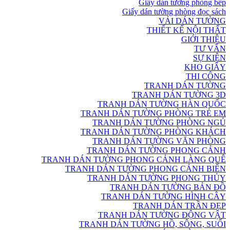
Giấy dán tường phòng bếp
Giấy dán tường phòng đọc sách
VẢI DÁN TƯỜNG
THIẾT KẾ NỘI THẤT
GIỚI THIỆU
TƯ VẤN
SỰ KIỆN
KHO GIẤY
THI CÔNG
TRANH DÁN TƯỜNG
TRANH DÁN TƯỜNG 3D
TRANH DÁN TƯỜNG HÀN QUỐC
TRANH DÁN TƯỜNG PHÒNG TRẺ EM
TRANH DÁN TƯỜNG PHÒNG NGỦ
TRANH DÁN TƯỜNG PHÒNG KHÁCH
TRANH DÁN TƯỜNG VĂN PHÒNG
TRANH DÁN TƯỜNG PHONG CẢNH
TRANH DÁN TƯỜNG PHONG CẢNH LÀNG QUÊ
TRANH DÁN TƯỜNG PHONG CẢNH BIỂN
TRANH DÁN TƯỜNG PHONG THỦY
TRANH DÁN TƯỜNG BẢN ĐỒ
TRANH DÁN TƯỜNG HÌNH CÂY
TRANH DÁN TRẦN ĐẸP
TRANH DÁN TƯỜNG ĐỘNG VẬT
TRANH DÁN TƯỜNG HỒ, SÔNG, SUỐI